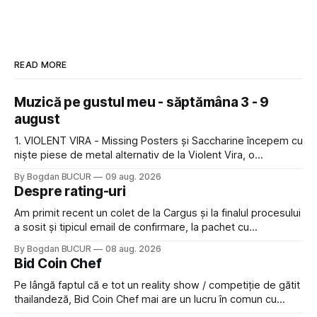
READ MORE
Muzică pe gustul meu - săptămâna 3 - 9
august
1. VIOLENT VIRA - Missing Posters și Saccharine începem cu
niște piese de metal alternativ de la Violent Vira, o
americancă de origine mexicană cu o voce potrivită pentru
By Bogdan BUCUR
09 aug. 2026
acest gen. E genul de muzică pe care îl ascultam cu plăcere
Despre rating-uri
acum 15-20 de ani și mă bucur să văd
Am primit recent un colet de la Cargus și la finalul procesului
a sosit și tipicul email de confirmare, la pachet cu
rugămintea de a lăsa o recenzie. Cum sunt adeptul
By Bogdan BUCUR
08 aug. 2026
feedback-ului și eram în toate bune, de data asta am dat
Bid Coin Chef
click să le las un rating. Un 5
Pe lângă faptul că e tot un reality show / competiție de gătit
thailandeză, Bid Coin Chef mai are un lucru în comun cu
Restaurant War Street King Thailand: și acest show m-a