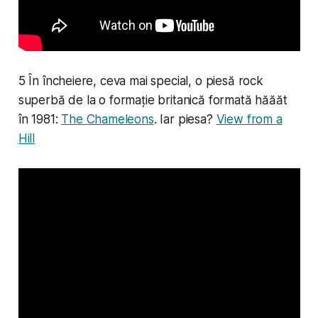
5 În încheiere, ceva mai special, o piesă rock
superbă de la o formație britanică formată hăăăt
în 1981:
The Chameleons
. Iar piesa?
View from a
Hill