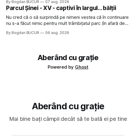
By Bogdan BUCUR
07 aug. 2026
lăsat rece la prima vedere, după care m-a făcut să mă
Parcul Șinei - XV - captivi în largul... bălții
îndrăgostesc de el. Nu mi-a plăcut faptul
Nu cred că o să surprindă pe nimeni vestea că în continuare
nu s-a făcut nimic pentru mult trâmbițatul parc (în afară de
faptul că potăile apărute acolo astă-primăvară au făcut între
By Bogdan BUCUR
06 aug. 2026
timp pui și latră prin gard la lumea care trece prin zonă). Am
avut, în schimb, o belea
Aberând cu grație
Powered by
Ghost
Aberând cu grație
Mai bine bați câmpii decât să te bată ei pe tine