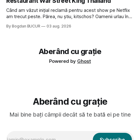
Restaurant War Street King Thailand
veni din slava veche, popŭ,
Când am văzut inițial reclamă pentru acest show pe Netflix
am trecut peste. Părea, nu știu, kitschos? Oamenii urlau în
tailandeză pe fundal, era cu street food față de chestiile mai
By Bogdan BUCUR
03 aug. 2026
fine dining din alte show-uri... așa că am zis pas. Apoi ceva,
poate plictiseala sau lipsa de alternative pe
Aberând cu grație
Powered by
Ghost
Aberând cu grație
Mai bine bați câmpii decât să te bată ei pe tine
Subscribe