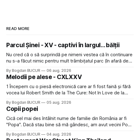
READ MORE
Parcul Șinei - XV - captivi în largul... bălții
Nu cred că o să surprindă pe nimeni vestea că în continuare
nu s-a făcut nimic pentru mult trâmbițatul parc (în afară de
faptul că potăile apărute acolo astă-primăvară au făcut între
By Bogdan BUCUR
06 aug. 2026
timp pui și latră prin gard la lumea care trece prin zonă). Am
Melodii pe alese - CXLXXV
avut, în schimb, o belea
1 Începem cu o piesă electronică care ar fi fost faină și fără
vocea lui Robert Smith de la The Cure: Not In Love de la
Crystal Castles, o formație cu multe piese faine (păcat că s-
By Bogdan BUCUR
05 aug. 2026
a dovedit că jumătatea masculină a acelui duo era cam
Copii popei
dubioasă...) 2. Băgăm la
Cică cel mai des întâlnit nume de familie din România ar fi
"Popa". Dacă stau bine să mă gândesc, am avut vecini Popa
sau colegi de școala Popa cam peste tot deci are sens.
By Bogdan BUCUR
04 aug. 2026
Dexonline spune de etimologia termenului de popă că ar