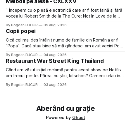
Melodii pe alese - CXLXXV
avut, în schimb, o belea
1 Începem cu o piesă electronică care ar fi fost faină și fără
vocea lui Robert Smith de la The Cure: Not In Love de la
Crystal Castles, o formație cu multe piese faine (păcat că s-
By Bogdan BUCUR
05 aug. 2026
a dovedit că jumătatea masculină a acelui duo era cam
Copii popei
dubioasă...) 2. Băgăm la
Cică cel mai des întâlnit nume de familie din România ar fi
"Popa". Dacă stau bine să mă gândesc, am avut vecini Popa
sau colegi de școala Popa cam peste tot deci are sens.
By Bogdan BUCUR
04 aug. 2026
Dexonline spune de etimologia termenului de popă că ar
Restaurant War Street King Thailand
veni din slava veche, popŭ,
Când am văzut inițial reclamă pentru acest show pe Netflix
am trecut peste. Părea, nu știu, kitschos? Oamenii urlau în
tailandeză pe fundal, era cu street food față de chestiile mai
By Bogdan BUCUR
03 aug. 2026
fine dining din alte show-uri... așa că am zis pas. Apoi ceva,
poate plictiseala sau lipsa de alternative pe
Aberând cu grație
Powered by
Ghost