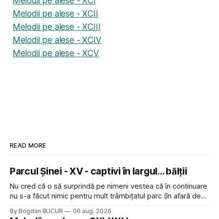
Melodii pe alese - XCI
Melodii pe alese - XCII
Melodii pe alese - XCIII
Melodii pe alese - XCIV
Melodii pe alese - XCV
READ MORE
Parcul Șinei - XV - captivi în largul... bălții
Nu cred că o să surprindă pe nimeni vestea că în continuare
nu s-a făcut nimic pentru mult trâmbițatul parc (în afară de
faptul că potăile apărute acolo astă-primăvară au făcut între
By Bogdan BUCUR
06 aug. 2026
timp pui și latră prin gard la lumea care trece prin zonă). Am