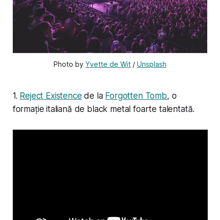
Photo by 
Yvette de Wit
 / 
Unsplash
1.
Reject Existence
de la
Forgotten Tomb
, o
formație italiană de black metal foarte talentată.