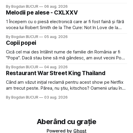
faptul că potăile apărute acolo astă-primăvară au făcut între
By Bogdan BUCUR
06 aug. 2026
timp pui și latră prin gard la lumea care trece prin zonă). Am
Melodii pe alese - CXLXXV
avut, în schimb, o belea
1 Începem cu o piesă electronică care ar fi fost faină și fără
vocea lui Robert Smith de la The Cure: Not In Love de la
Crystal Castles, o formație cu multe piese faine (păcat că s-
By Bogdan BUCUR
05 aug. 2026
a dovedit că jumătatea masculină a acelui duo era cam
Copii popei
dubioasă...) 2. Băgăm la
Cică cel mai des întâlnit nume de familie din România ar fi
"Popa". Dacă stau bine să mă gândesc, am avut vecini Popa
sau colegi de școala Popa cam peste tot deci are sens.
By Bogdan BUCUR
04 aug. 2026
Dexonline spune de etimologia termenului de popă că ar
Restaurant War Street King Thailand
veni din slava veche, popŭ,
Când am văzut inițial reclamă pentru acest show pe Netflix
am trecut peste. Părea, nu știu, kitschos? Oamenii urlau în
tailandeză pe fundal, era cu street food față de chestiile mai
By Bogdan BUCUR
03 aug. 2026
fine dining din alte show-uri... așa că am zis pas. Apoi ceva,
poate plictiseala sau lipsa de alternative pe
Aberând cu grație
Powered by
Ghost