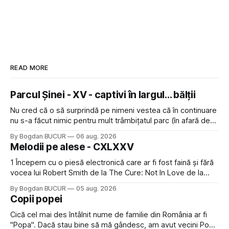
READ MORE
Parcul Șinei - XV - captivi în largul... bălții
Nu cred că o să surprindă pe nimeni vestea că în continuare
nu s-a făcut nimic pentru mult trâmbițatul parc (în afară de
faptul că potăile apărute acolo astă-primăvară au făcut între
By Bogdan BUCUR
06 aug. 2026
timp pui și latră prin gard la lumea care trece prin zonă). Am
Melodii pe alese - CXLXXV
avut, în schimb, o belea
1 Începem cu o piesă electronică care ar fi fost faină și fără
vocea lui Robert Smith de la The Cure: Not In Love de la
Crystal Castles, o formație cu multe piese faine (păcat că s-
By Bogdan BUCUR
05 aug. 2026
a dovedit că jumătatea masculină a acelui duo era cam
Copii popei
dubioasă...) 2. Băgăm la
Cică cel mai des întâlnit nume de familie din România ar fi
"Popa". Dacă stau bine să mă gândesc, am avut vecini Popa