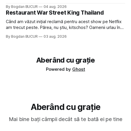
sau colegi de școala Popa cam peste tot deci are sens.
By Bogdan BUCUR
04 aug. 2026
Dexonline spune de etimologia termenului de popă că ar
Restaurant War Street King Thailand
veni din slava veche, popŭ,
Când am văzut inițial reclamă pentru acest show pe Netflix
am trecut peste. Părea, nu știu, kitschos? Oamenii urlau în
tailandeză pe fundal, era cu street food față de chestiile mai
By Bogdan BUCUR
03 aug. 2026
fine dining din alte show-uri... așa că am zis pas. Apoi ceva,
poate plictiseala sau lipsa de alternative pe
Aberând cu grație
Powered by
Ghost
Aberând cu grație
Mai bine bați câmpii decât să te bată ei pe tine