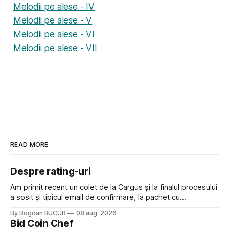
Melodii pe alese - IV
Melodii pe alese - V
Melodii pe alese - VI
Melodii pe alese - VII
READ MORE
Despre rating-uri
Am primit recent un colet de la Cargus și la finalul procesului
a sosit și tipicul email de confirmare, la pachet cu
rugămintea de a lăsa o recenzie. Cum sunt adeptul
By Bogdan BUCUR
08 aug. 2026
feedback-ului și eram în toate bune, de data asta am dat
Bid Coin Chef
click să le las un rating. Un 5