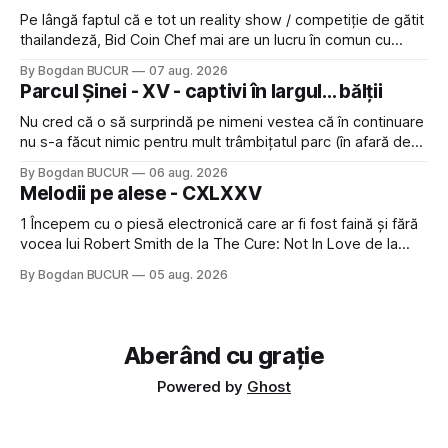
Pe lângă faptul că e tot un reality show / competiție de gătit
thailandeză, Bid Coin Chef mai are un lucru în comun cu
Restaurant War Street King Thailand: și acest show m-a
By Bogdan BUCUR
07 aug. 2026
lăsat rece la prima vedere, după care m-a făcut să mă
Parcul Șinei - XV - captivi în largul... bălții
îndrăgostesc de el. Nu mi-a plăcut faptul
Nu cred că o să surprindă pe nimeni vestea că în continuare
nu s-a făcut nimic pentru mult trâmbițatul parc (în afară de
faptul că potăile apărute acolo astă-primăvară au făcut între
By Bogdan BUCUR
06 aug. 2026
timp pui și latră prin gard la lumea care trece prin zonă). Am
Melodii pe alese - CXLXXV
avut, în schimb, o belea
1 Începem cu o piesă electronică care ar fi fost faină și fără
vocea lui Robert Smith de la The Cure: Not In Love de la
Crystal Castles, o formație cu multe piese faine (păcat că s-
By Bogdan BUCUR
05 aug. 2026
a dovedit că jumătatea masculină a acelui duo era cam
dubioasă...) 2. Băgăm la
Aberând cu grație
Powered by
Ghost