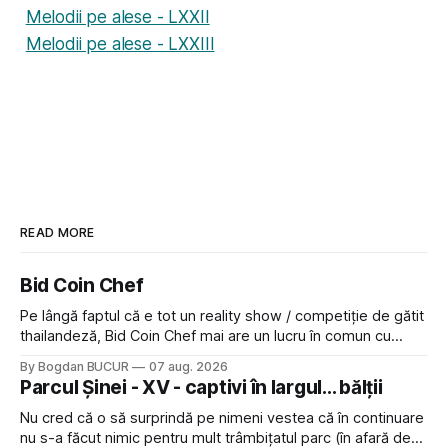
Melodii pe alese - LXXII
Melodii pe alese - LXXIII
READ MORE
Bid Coin Chef
Pe lângă faptul că e tot un reality show / competiție de gătit
thailandeză, Bid Coin Chef mai are un lucru în comun cu
Restaurant War Street King Thailand: și acest show m-a
By Bogdan BUCUR
07 aug. 2026
lăsat rece la prima vedere, după care m-a făcut să mă
Parcul Șinei - XV - captivi în largul... bălții
îndrăgostesc de el. Nu mi-a plăcut faptul
Nu cred că o să surprindă pe nimeni vestea că în continuare
nu s-a făcut nimic pentru mult trâmbițatul parc (în afară de