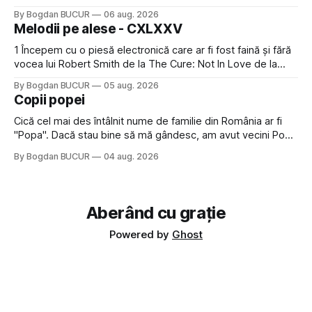
faptul că potăile apărute acolo astă-primăvară au făcut între
By Bogdan BUCUR
06 aug. 2026
timp pui și latră prin gard la lumea care trece prin zonă). Am
Melodii pe alese - CXLXXV
avut, în schimb, o belea
1 Începem cu o piesă electronică care ar fi fost faină și fără
vocea lui Robert Smith de la The Cure: Not In Love de la
Crystal Castles, o formație cu multe piese faine (păcat că s-
By Bogdan BUCUR
05 aug. 2026
a dovedit că jumătatea masculină a acelui duo era cam
Copii popei
dubioasă...) 2. Băgăm la
Cică cel mai des întâlnit nume de familie din România ar fi
"Popa". Dacă stau bine să mă gândesc, am avut vecini Popa
sau colegi de școala Popa cam peste tot deci are sens.
By Bogdan BUCUR
04 aug. 2026
Dexonline spune de etimologia termenului de popă că ar
veni din slava veche, popŭ,
Aberând cu grație
Powered by
Ghost