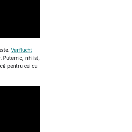
este.
Verflucht
Puternic, nihilist,
ică
pentru cei cu