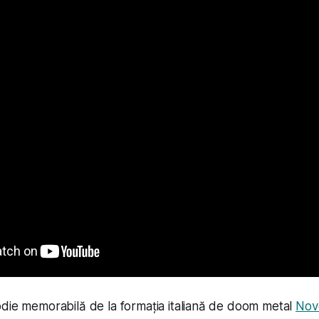
die memorabilă de la formația italiană de doom metal
Nov