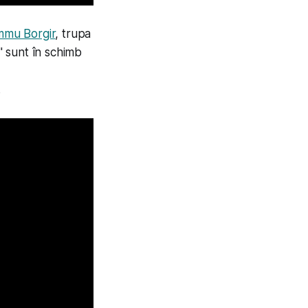
mmu Borgir
, trupa
 sunt în schimb
.