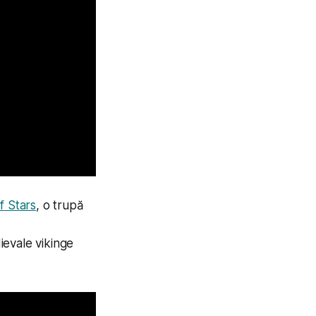
f Stars
, o trupă
ievale vikinge