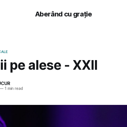
Aberând cu grație
CALE
i pe alese - XXII
UCUR
—
1 min read