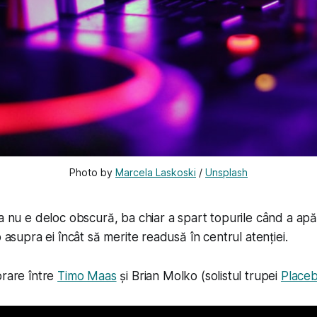
Photo by 
Marcela Laskoski
 / 
Unsplash
ta nu e deloc obscură, ba chiar a spart topurile când a apă
p asupra ei încât să merite readusă în centrul atenției.
orare între
Timo Maas
și Brian Molko (solistul trupei
Place