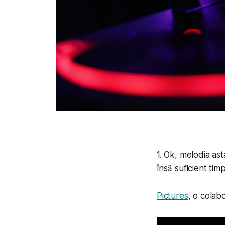
1. Ok, melodia as
însă suficient tim
Pictures
, o colab