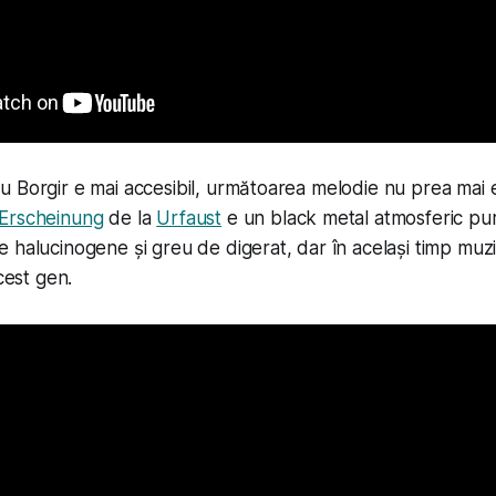
 Borgir e mai accesibil, următoarea melodie nu prea mai 
Erscheinung
de la
Urfaust
e un black metal atmosferic pur. 
 halucinogene și greu de digerat, dar în același timp
muz
acest gen.