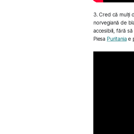
3. Cred că mulți 
norvegiană de bla
accesibili, fără s
Piesa
Puritania
e p