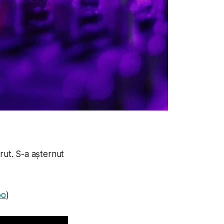
rut. S-a așternut
bo
)