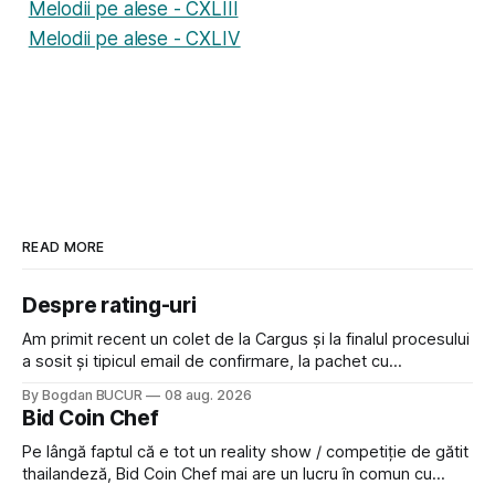
Melodii pe alese - CXLIII
Melodii pe alese - CXLIV
READ MORE
Despre rating-uri
Am primit recent un colet de la Cargus și la finalul procesului
a sosit și tipicul email de confirmare, la pachet cu
rugămintea de a lăsa o recenzie. Cum sunt adeptul
By Bogdan BUCUR
08 aug. 2026
feedback-ului și eram în toate bune, de data asta am dat
Bid Coin Chef
click să le las un rating. Un 5
Pe lângă faptul că e tot un reality show / competiție de gătit
thailandeză, Bid Coin Chef mai are un lucru în comun cu