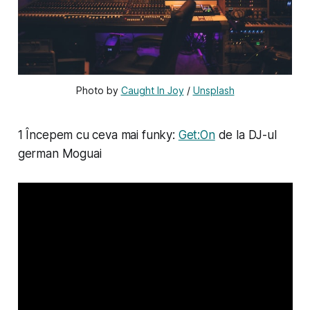
Photo by 
Caught In Joy
 / 
Unsplash
1 Începem cu ceva mai funky:
Get:On
de la DJ-ul
german Moguai