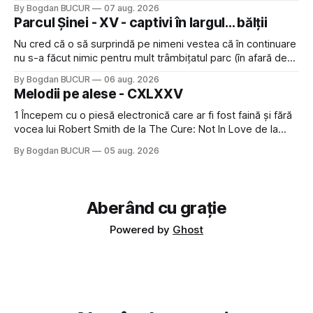
Restaurant War Street King Thailand: și acest show m-a
By Bogdan BUCUR
07 aug. 2026
lăsat rece la prima vedere, după care m-a făcut să mă
Parcul Șinei - XV - captivi în largul... bălții
îndrăgostesc de el. Nu mi-a plăcut faptul
Nu cred că o să surprindă pe nimeni vestea că în continuare
nu s-a făcut nimic pentru mult trâmbițatul parc (în afară de
faptul că potăile apărute acolo astă-primăvară au făcut între
By Bogdan BUCUR
06 aug. 2026
timp pui și latră prin gard la lumea care trece prin zonă). Am
Melodii pe alese - CXLXXV
avut, în schimb, o belea
1 Începem cu o piesă electronică care ar fi fost faină și fără
vocea lui Robert Smith de la The Cure: Not In Love de la
Crystal Castles, o formație cu multe piese faine (păcat că s-
By Bogdan BUCUR
05 aug. 2026
a dovedit că jumătatea masculină a acelui duo era cam
dubioasă...) 2. Băgăm la
Aberând cu grație
Powered by
Ghost