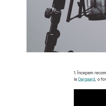
1. Începem recoma
la
Dargaard
, o f