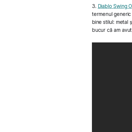
3.
Diablo Swing O
termenul generic
bine stilul: meta
bucur că am avut p