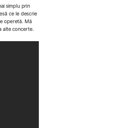
ai simplu prin
esă ce le descrie
 de operetă. Mă
la alte concerte.