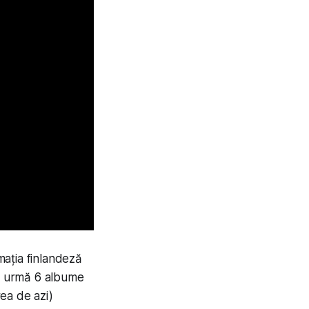
mația finlandeză
în urmă 6 albume
ea de azi)