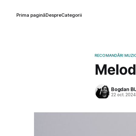
Prima pagină
Despre
Categorii
RECOMANDĂRI MUZI
Melodi
Bogdan B
22 oct. 2024