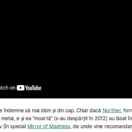
e îndemne să mai dăm și din cap. Chiar dacă
Norther
, for
metal, e și ea "moartă" (s-au despărțit în 2012) au lăsat 
v (în special
Mirror of Madness
, de unde vine recomandar