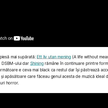
o piesă mai supărată:
Ett liv utan mening
(A life without mea
a DSBM-ului dar
Shining
rămâne în continuare printre forma
următoare e ceva mai black ca restul dar își păstrează acc
 și apăsătoare care făceau genul acesta de muzică ideal d
ri horror.