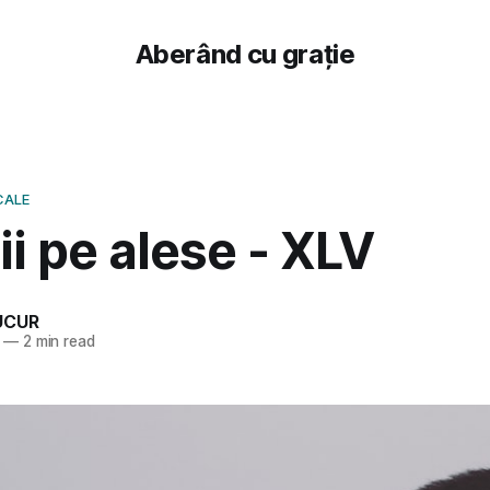
Aberând cu grație
CALE
i pe alese - XLV
UCUR
—
2 min read