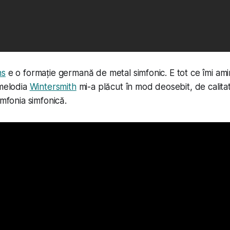
ns
e o formație germană de metal simfonic. E tot ce îmi ami
 melodia
Wintersmith
mi-a plăcut în mod deosebit, de calitat
imfonia simfonică.