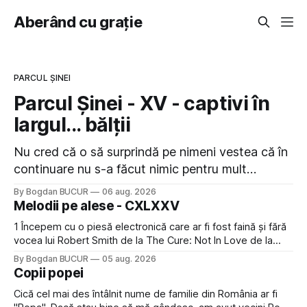
Aberând cu grație
PARCUL ȘINEI
Parcul Șinei - XV - captivi în
largul... bălții
Nu cred că o să surprindă pe nimeni vestea că în
continuare nu s-a făcut nimic pentru mult
trâmbițatul parc (în afară de faptul că potăile
By Bogdan BUCUR
06 aug. 2026
apărute acolo astă-primăvară au făcut între timp
Melodii pe alese - CXLXXV
pui și latră prin gard la lumea care trece prin
1 Începem cu o piesă electronică care ar fi fost faină și fără
zonă). Am avut, în schimb, o belea
vocea lui Robert Smith de la The Cure: Not In Love de la
Crystal Castles, o formație cu multe piese faine (păcat că s-
By Bogdan BUCUR
05 aug. 2026
a dovedit că jumătatea masculină a acelui duo era cam
Copii popei
dubioasă...) 2. Băgăm la
Cică cel mai des întâlnit nume de familie din România ar fi