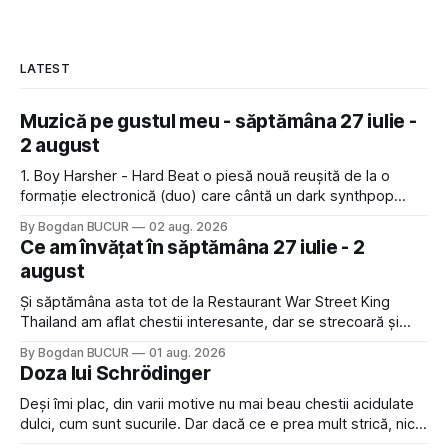
LATEST
Muzică pe gustul meu - săptămâna 27 iulie -
2 august
1. Boy Harsher - Hard Beat o piesă nouă reușită de la o
formație electronică (duo) care cântă un dark synthpop
memorabil 2. Samael - Night Ride, Above As Below și
By Bogdan BUCUR
02 aug. 2026
Architect (Instrumental) mi s-a făcut dor de albumele
Ce am învățat în săptămâna 27 iulie - 2
industriale ale elvețienilor de la Samael, o formație care a
august
început
Și săptămâna asta tot de la Restaurant War Street King
Thailand am aflat chestii interesante, dar se strecoară și
niște lucruri mai tragice pe final. 1. GI - Geographical
By Bogdan BUCUR
01 aug. 2026
Indication În cadrul show-ului menționat mai devreme s-au
Doza lui Schrödinger
prezentat de câteva ori, cu multă mândrie, câteva
ingrediente locale iar prezentatorii au
Deși îmi plac, din varii motive nu mai beau chestii acidulate
dulci, cum sunt sucurile. Dar dacă ce e prea mult strică, nici
deloc nu repară. Ideal e să existe moderație și din când în