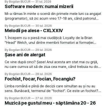
By Bogdan BUCUR
31 iul. 2026
când un pahar răcoritor intră la fix, în special pe vremea
Software modern: numai mizerii
caniculară de vară. Weekend-ul
Mi-a rămas în minte o scenă din primele mele luni ca angajat
(programator), să zic acum vreo 17-18 ani, când patronul
ne-a băgat pe toți într-o ședință ad-hoc. Era extrem, dar
By Bogdan BUCUR
30 iul. 2026
extrem de supărat pentru că observase o problemă într-una
Melodii pe alese - CXLXXIV
de aplicațiile de iOS livrate recent: într-un carusel de poze
1. Începem cu o piesă mai ciudățică: Loyalty de la Brian
"Head" Welch, unul dintre membrii formatori ai formației
Korn 2. Urmează The Fall Guy Rebellion de la Circus Dawn, o
By Bogdan BUCUR
29 iul. 2026
formație de nu-metal care aduce un pic a Mudvayne 3. Tot
Șase ani de alergat
ceva rock, The Tide Begins To
Ce vine după cinci? Șase! Anul acesta am stat mai cu grijă,
nu care cumva uit să de ziua cea mare, când trebuia nu doar
să alerg (căci ce rost are să sărbătorești șase ani de
By Bogdan BUCUR
28 iul. 2026
alergare altfel decât alergând?) dar și să pregătesc o
Fochist, Focar, Focian, Focangiu?
postare pe blog pe această
Limba română e plină de decizii care simultan au și nu au
sens. Bunăoară, termenul de "fochist". Ce este un fochist?
Muncitor calificat care asigură arderea combustibilului într-un
By Bogdan BUCUR
27 iul. 2026
"focar". Ce este un focar (în acest context)? Parte a
Muzică pe gustul meu - săptămâna 20 - 26
cuptoarelor, a cazanelor de abur sau a instalațiilor