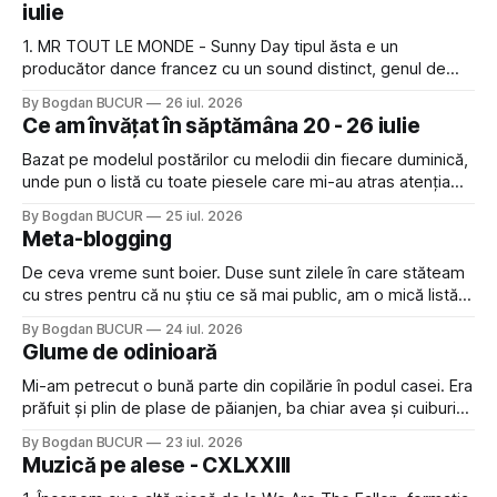
iulie
1. MR TOUT LE MONDE - Sunny Day tipul ăsta e un
producător dance francez cu un sound distinct, genul de
piese care ar deveni des repetitive dacă le asculți frecvent
By Bogdan BUCUR
26 iul. 2026
dar care intră bine ascultate mai rar 2. Marcapasos - Cosby
Ce am învățat în săptămâna 20 - 26 iulie
Sweater (Extended Mix) cred că piesa asta e
Bazat pe modelul postărilor cu melodii din fiecare duminică,
unde pun o listă cu toate piesele care mi-au atras atenția
săptămâna de dinainte, m-am gândit că ar fi interesantă o
By Bogdan BUCUR
25 iul. 2026
postare similară sâmbăta dar despre lucrurile, conceptele
Meta-blogging
sau ideile noi pe care le-am descoperit. 1. Cat AU (Action
Units) Ok,
De ceva vreme sunt boier. Duse sunt zilele în care stăteam
cu stres pentru că nu știu ce să mai public, am o mică listă
de 5 (cinci!) postări gata terminate, care așteaptă o zi fără
By Bogdan BUCUR
24 iul. 2026
inspirație sau energie, plus alte câteva începute sau în
Glume de odinioară
stadiul de drafts cu idei.
Mi-am petrecut o bună parte din copilărie în podul casei. Era
prăfuit și plin de plase de păianjen, ba chiar avea și cuiburi
de viespi uneori. Ascundea însă o veritabilă comoară: vrafuri
By Bogdan BUCUR
23 iul. 2026
de ziare de odinioară, împachetat și legate frumos. Iar când
Muzică pe alese - CXLXXIII
aveam cu adevărat noroc găseam printre ele și