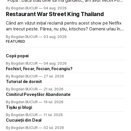
"Popa". Dacă stau bine să mă gândesc, am avut vecini Popa
sau colegi de școala Popa cam peste tot deci are sens.
By Bogdan BUCUR
04 aug. 2026
Dexonline spune de etimologia termenului de popă că ar
Restaurant War Street King Thailand
veni din slava veche, popŭ,
Când am văzut inițial reclamă pentru acest show pe Netflix
am trecut peste. Părea, nu știu, kitschos? Oamenii urlau în
tailandeză pe fundal, era cu street food față de chestiile mai
By Bogdan BUCUR
03 aug. 2026
fine dining din alte show-uri... așa că am zis pas. Apoi ceva,
FEATURED
poate plictiseala sau lipsa de alternative pe
Copii popei
By Bogdan BUCUR
04 aug. 2026
Fochist, Focar, Focian, Focangiu?
By Bogdan BUCUR
27 iul. 2026
Tutorial de dormit
By Bogdan BUCUR
21 iul. 2026
Cimitirul Poveștilor Abandonate
By Bogdan BUCUR
16 iul. 2026
Tișău și blugi
By Bogdan BUCUR
11 iul. 2026
Cucuieții din Deal
By Bogdan BUCUR
02 iul. 2026