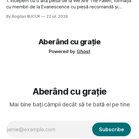
1. Începem cu o altă piesă de la We Are The Fallen, formația
cu membri de la Evanescence cu piesă recomandă și
săptămâna trecută. Without You e excelentă pentru cei
By Bogdan BUCUR
22 iul. 2026
cărora le e dor de sound-ul vechi al Evanescence 2. Ceva
similar în continuare, Choir of Failure de la Fades
Aberând cu grație
Powered by
Ghost
Aberând cu grație
Mai bine bați câmpii decât să te bată ei pe tine
Subscribe