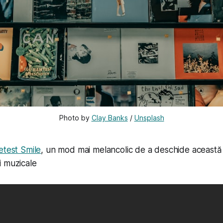
Photo by 
Clay Banks
 / 
Unsplash
etest Smile
, un mod mai melancolic de a deschide această
 muzicale