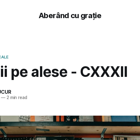
Aberând cu grație
CALE
i pe alese - CXXXII
UCUR
—
2 min read