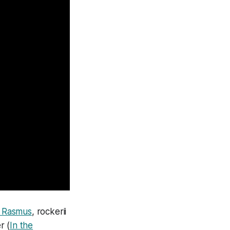
 Rasmus
, rockerii
r (
In the