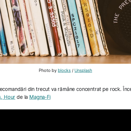
Photo by 
blocks
 / 
Unsplash
e recomandări din trecut va rămâne concentrat pe rock. În
s, Hour
de la
Magna-Fi