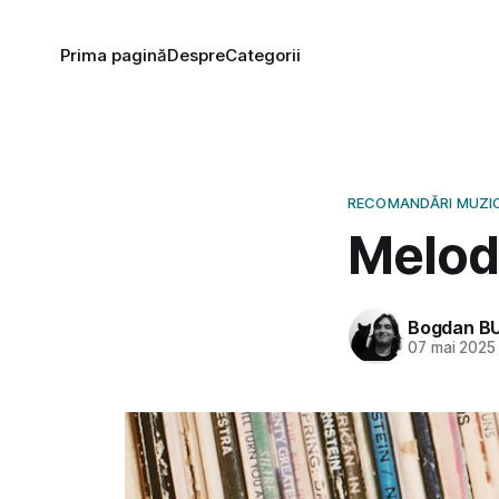
Prima pagină
Despre
Categorii
RECOMANDĂRI MUZI
Melodi
Bogdan B
07 mai 2025