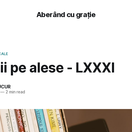
Aberând cu grație
CALE
i pe alese - LXXXI
UCUR
—
2 min read