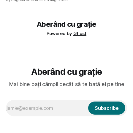
fine dining din alte show-uri... așa că am zis pas. Apoi ceva,
poate plictiseala sau lipsa de alternative pe
Aberând cu grație
Powered by
Ghost
Aberând cu grație
Mai bine bați câmpii decât să te bată ei pe tine
Subscribe