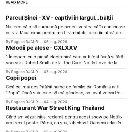
READ MORE
Parcul Șinei - XV - captivi în largul... bălții
Nu cred că o să surprindă pe nimeni vestea că în continuare
nu s-a făcut nimic pentru mult trâmbițatul parc (în afară de
faptul că potăile apărute acolo astă-primăvară au făcut între
By Bogdan BUCUR
06 aug. 2026
timp pui și latră prin gard la lumea care trece prin zonă). Am
Melodii pe alese - CXLXXV
avut, în schimb, o belea
1 Începem cu o piesă electronică care ar fi fost faină și fără
vocea lui Robert Smith de la The Cure: Not In Love de la
Crystal Castles, o formație cu multe piese faine (păcat că s-
By Bogdan BUCUR
05 aug. 2026
a dovedit că jumătatea masculină a acelui duo era cam
Copii popei
dubioasă...) 2. Băgăm la
Cică cel mai des întâlnit nume de familie din România ar fi
"Popa". Dacă stau bine să mă gândesc, am avut vecini Popa
sau colegi de școala Popa cam peste tot deci are sens.
By Bogdan BUCUR
04 aug. 2026
Dexonline spune de etimologia termenului de popă că ar
Restaurant War Street King Thailand
veni din slava veche, popŭ,
Când am văzut inițial reclamă pentru acest show pe Netflix
am trecut peste. Părea, nu știu, kitschos? Oamenii urlau în
tailandeză pe fundal, era cu street food față de chestiile mai
By Bogdan BUCUR
03 aug. 2026