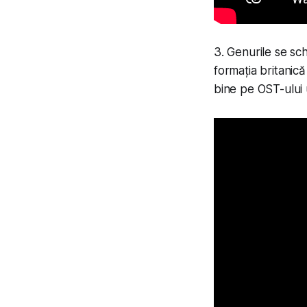
3. Genurile se sc
formația britanic
bine pe OST-ului u