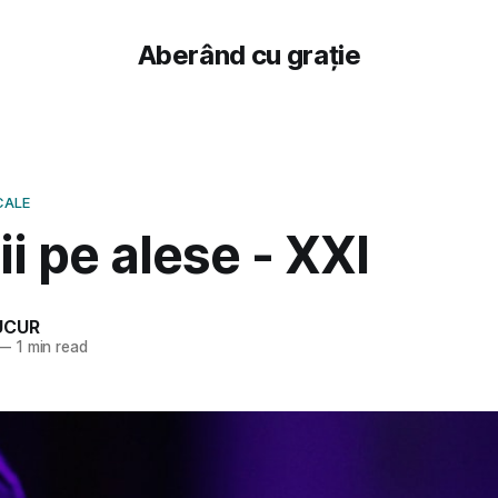
Aberând cu grație
CALE
i pe alese - XXI
UCUR
—
1 min read