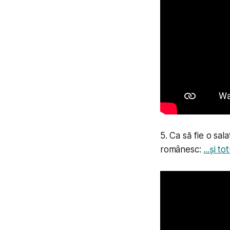
5. Ca să fie o sa
românesc:
...și to