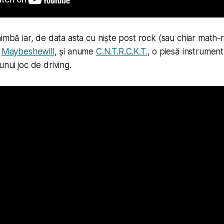
himbă iar, de data asta cu niște post rock (sau chiar math-r
ă
Maybeshewill
, și anume
C.N.T.R.C.K.T.
, o piesă instrumenta
nui joc de driving.