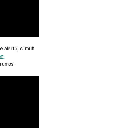
 alertă, ci mult
en
.
frumos.