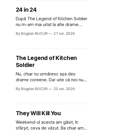
sub forma unei producții suedeze,
24 in 24
Trouble (Strul în original), remake al
unui alt film
După The Legend of Kitchen Soldier
nu m-am mai uitat la alte drame
coreene dar mi s-a făcut poftă, în
By Bogdan BUCUR
27 iun. 2026
schimb, de ceva tot cu gătit. Și cum
căutam chestii noi de omorât timpul,
dau de ceva interesant pe HBO Max:
24 in 24. Mi-a atras atenția premiza:
The Legend of Kitchen
24 de
Soldier
Nu, chiar nu urmăresc așa des
drame coreene. Dar uite că nici nu
am apucat să termin bine Teach You
By Bogdan BUCUR
25 iun. 2026
a Lesson că mi-a sărit în cale The
Legend of Kitchen Soldier, care mi-a
stârnit interesul prin faptul că era
descrisă pe infamul Reddit ca fiind
They Will Kill You
una cu elemente de
Weekend-ul acesta am găsit, în
sfârșit, ceva de văzut. Ba chiar am