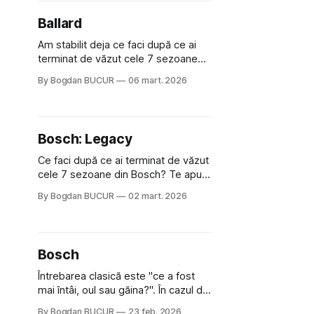
știu dacă a fost de la trailerul care a
Ballard
pornit cu autoplay sau
Am stabilit deja ce faci după ce ai
terminat de văzut cele 7 sezoane
din Bosch: te apuci de Bosch:
By Bogdan BUCUR
06 mart. 2026
Legacy. Iar după 3 sezoane de
Bosch: Legacy? Păi... încerci și
Ballard, noua serie Amazon în care
eroina principală este detectiva
Bosch: Legacy
Renée Ballard, introdusă
spectatorilor chiar în ultimul episod
Ce faci după ce ai terminat de văzut
din
cele 7 sezoane din Bosch? Te apuci
de Bosch: Legacy, desigur.
By Bogdan BUCUR
02 mart. 2026
Neoficial, Bosch: Legacy a fost
modul prin care cei de la Amazon au
încercat să reducă costurile de
producție ale seriei originale, care
Bosch
avea parte de multe personaje
secundare interesante, ce
Întrebarea clasică este "ce a fost
mai întâi, oul sau găina?". În cazul de
față întrebarea e un pic diferită: ce a
By Bogdan BUCUR
23 feb. 2026