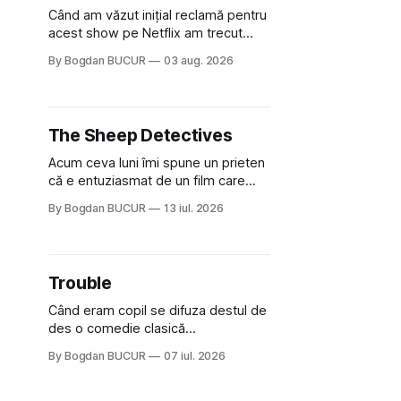
Când am văzut inițial reclamă pentru
acest show pe Netflix am trecut
peste. Părea, nu știu, kitschos?
By Bogdan BUCUR
03 aug. 2026
Oamenii urlau în tailandeză pe
fundal, era cu street food față de
chestiile mai fine dining din alte
show-uri... așa că am zis pas. Apoi
The Sheep Detectives
ceva, poate plictiseala sau lipsa de
alternative pe
Acum ceva luni îmi spune un prieten
că e entuziasmat de un film care
urmează să apară, The Sheep
By Bogdan BUCUR
13 iul. 2026
Detectives. Ceva cu Hugh Jackman,
care e păstor de oi, moare, iar oile
sale încearcă să găsească ucigașul.
Suna ciudat, stupid chiar, dar părea
Trouble
și un concept cu potențial. Apoi am
Când eram copil se difuza destul de
des o comedie clasică
franțuzească, Marele blond cu un
By Bogdan BUCUR
07 iul. 2026
pantof negru, o veritabilă comedie a
erorilor. Zeci de ani mai târziu am
descoperit un alt film în același spirit