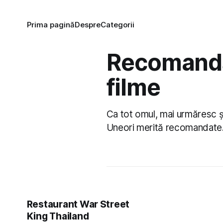
Prima pagină
Despre
Categorii
Recomandă
filme
Ca tot omul, mai urmăresc și 
Uneori merită recomandate
Restaurant War Street
King Thailand