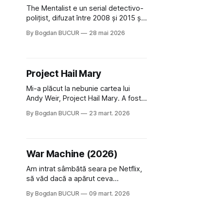
fi fost interesat,
The Mentalist e un serial detectivo-
polițist, difuzat între 2008 și 2015 și
comparat adesea cu Psych, a cărui
By Bogdan BUCUR
28 mai 2026
premisă e oarecum similară. La fel
ca Psych, l-am încercat la vremea
lui, dar nu m-a prins, însă când l-am
reîncercat recent bam! am devenit
Project Hail Mary
captiv. Patrick Jane este un șarlatan
carismatic
Mi-a plăcut la nebunie cartea lui
Andy Weir, Project Hail Mary. A fost
genul de carte care nu m-a lăsat să
By Bogdan BUCUR
23 mart. 2026
adorm, ținându-mă cu ochii lipiți de
ecranul Kindle-ului până în miez de
noapte. Când am auzit că urmează
să primească o adaptare ecranizată
War Machine (2026)
am fost bucuros dar nu extrem
Am intrat sâmbătă seara pe Netflix,
să văd dacă a apărut ceva
interesant. Mi s-a servit instant
By Bogdan BUCUR
09 mart. 2026
ditamai reclama la War Machine un
film de care, culmea, auzisem deja
dar nu mă tenta în mod special. Nu