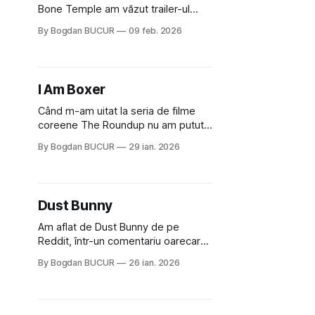
Bone Temple am văzut trailer-ul
pentru Send Help, noul film al lui
By Bogdan BUCUR
09 feb. 2026
Sam Raimi, un regizor ce, sincer, nu
a dezamăgit niciodată (Drag Me To
Hell a fost primul horror la care
prietena m-a târât la cinema și care
I Am Boxer
a fost totuși
Când m-am uitat la seria de filme
coreene The Roundup nu am putut
să nu observ cât de verosimile erau
By Bogdan BUCUR
29 ian. 2026
scenele de luptă cu Don Lee / Ma
Dong-seok. Omul se mișca cu o
agilitate atipică unei persoane de
dimensiunile lui iar fiecare lovitură de
Dust Bunny
pumn părea să aibă un impact
Am aflat de Dust Bunny de pe
Reddit, într-un comentariu oarecare.
Nici măcar nu îmi mai amintesc
By Bogdan BUCUR
26 ian. 2026
detaliile, țin minte doar că era
recomandat așa că am intrat pe link-
ul de IMDB ca să văd despre ce e
vorba. Ce am văzut, mi-a plăcut: