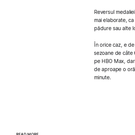
Reversul medaliei
mai elaborate, ca
pădure sau alte lo
În orice caz, e de
sezoane de câte 
pe HBO Max, dar v
de aproape o oră 
minute.
READ MORE