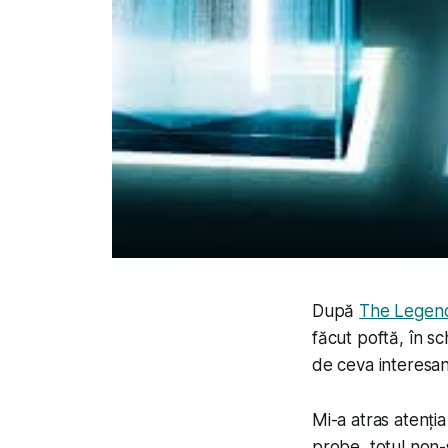
După
The Legend
făcut poftă, în s
de ceva interes
Mi-a atras atenți
probe, totul non-s