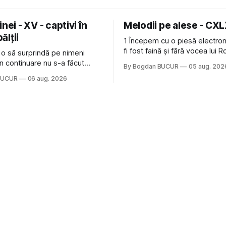
nei - XV - captivi în
Melodii pe alese - CX
bălții
1 Începem cu o piesă electron
fi fost faină și fără vocea lui 
 o să surprindă pe nimeni
de la The Cure: Not In Love de
n continuare nu s-a făcut
By Bogdan BUCUR
05 aug. 202
Castles, o formație cu multe p
u mult trâmbițatul parc (în
BUCUR
06 aug. 2026
(păcat că s-a dovedit că jumă
ptul că potăile apărute acolo
masculină a acelui duo era c
ară au făcut între timp pui și
dubioasă...) 2. Băgăm la
gard la lumea care trece prin
avut, în schimb, o belea