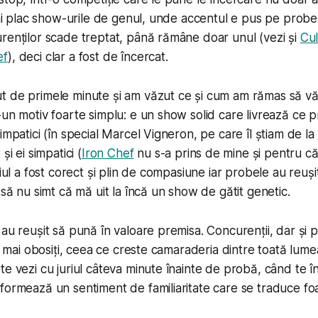
 Îmi plac show-urile de genul, unde accentul e pus pe probe
renților scade treptat, până rămâne doar unul (vezi și
Cul
ef
), deci clar a fost de încercat.
 de primele minute și am văzut ce și cum am rămas să văd
-un motiv foarte simplu: e un show solid care livrează ce p
impatici (în special Marcel Vigneron, pe care îl știam de la
și ei simpatici (
Iron Chef
nu s-a prins de mine și pentru c
riul a fost corect și plin de compasiune iar probele au reușit
 să nu simt că mă uit la încă un show de gătit genetic.
au reușit să pună în valoare premisa. Concurenții, dar și p
ce mai obosiți, ceea ce creste camaraderia dintre toată lum
e vezi cu juriul câteva minute înainte de probă, când te în
formează un sentiment de familiaritate care se traduce fo