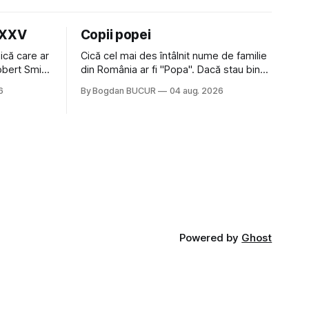
LXXV
Copii popei
ică care ar
Cică cel mai des întâlnit nume de familie
Robert Smith
din România ar fi "Popa". Dacă stau bine
 la Crystal
să mă gândesc, am avut vecini Popa sau
6
By Bogdan BUCUR
04 aug. 2026
iese faine
colegi de școala Popa cam peste tot
tatea
deci are sens. Dexonline spune de
am
etimologia termenului de popă că ar veni
din slava veche, popŭ,
Powered by
Ghost