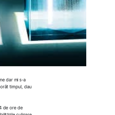
ne dar mi s-a
morât timpul, dau
24 de ore de
litățile culinare