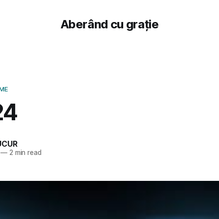
Aberând cu grație
LME
24
UCUR
—
2 min read