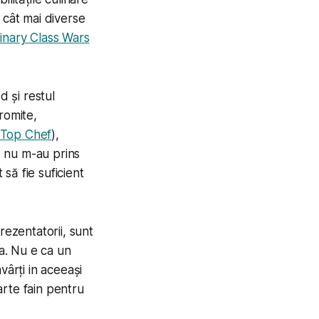
 cât mai diverse
inary Class Wars
 și restul
romite,
Top Chef
),
ă nu m-au prins
 să fie suficient
rezentatorii, sunt
ea. Nu e ca un
vârți in aceeași
arte fain pentru