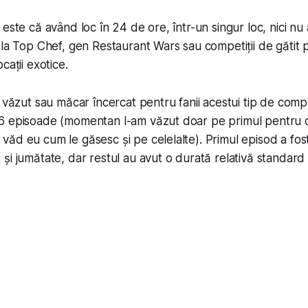
 este că având loc în 24 de ore, într-un singur loc, nici nu
 la Top Chef, gen Restaurant Wars sau competiții de gătit p
cații exotice.
 văzut sau măcar încercat pentru fanii acestui tip de compet
6 episoade (momentan l-am văzut doar pe primul pentru c
ăd eu cum le găsesc și pe celelalte). Primul episod a fos
și jumătate, dar restul au avut o durată relativă standar