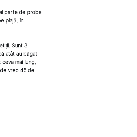
 ai parte de probe
e plajă, în
iții. Sunt 3
ă atât au băgat
t ceva mai lung,
d de vreo 45 de