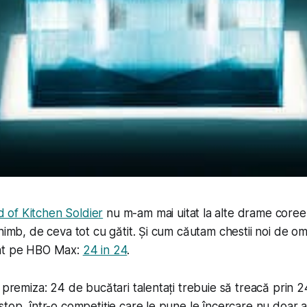
 of Kitchen Soldier
nu m-am mai uitat la alte drame coree
chimb, de ceva tot cu gătit. Și cum căutam chestii noi de o
ant pe HBO Max:
24 in 24
.
a premiza: 24 de bucătari talentați trebuie să treacă prin 
top, într-o competiție care le pune le încercare nu doar abi