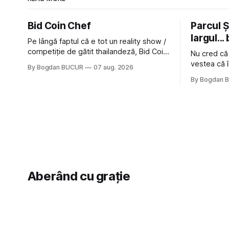
Bid Coin Chef
Parcul Și
largul... 
Pe lângă faptul că e tot un reality show /
competiție de gătit thailandeză, Bid Coin
Nu cred că
Chef mai are un lucru în comun cu
vestea că î
By Bogdan BUCUR
07 aug. 2026
Restaurant War Street King Thailand: și
nimic pentr
By Bogdan 
acest show m-a lăsat rece la prima
afară de fa
vedere, după care m-a făcut să mă
astă-primăv
îndrăgostesc de el. Nu mi-a plăcut faptul
latră prin 
zonă). Am 
Aberând cu grație