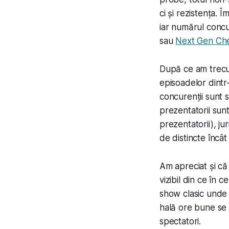
ci și rezistența.
iar numărul concu
sau
Next Gen Ch
După ce am trecut
episoadelor dintr
concurenții sunt s
prezentatorii sunt 
prezentatorii), ju
de distincte încât
Am apreciat și că 
vizibil din ce în 
show clasic unde t
hală ore bune se 
spectatori.