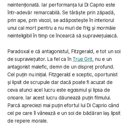
neintenționată. Iar performanța lui Di Caprio este
într-adevăr remarcabilă. Se târăște prin zăpadă,
prin ape, prin viscol, se adăpostește în interiorul
unui cal mort pentru a nu muri de frig și mormăie
neinteligibil în timp ce încearcă să supraviețuiască.
Paradoxal e că antagonistul, Fitzgerald, e tot un soi
de supraviețuitor. La fel ca în
True Grit
, nu e un
antagonist malefic, demn de un dispreț profund.
Cel puțin nu inițial. Fitzgerald e sceptic, oportunist
și lipsit de scrupule dar dacă poate fi acuzat de
ceva atunci acel lucru este egoismul și lipsa de
onoare. Iar acest lucru dăunează puțin filmului.
Parcă apreciezi mai puțin efortul lui Di Caprio când
cel pe care îl vânează e un soi de bădăran laș lipsit
de repere morale.