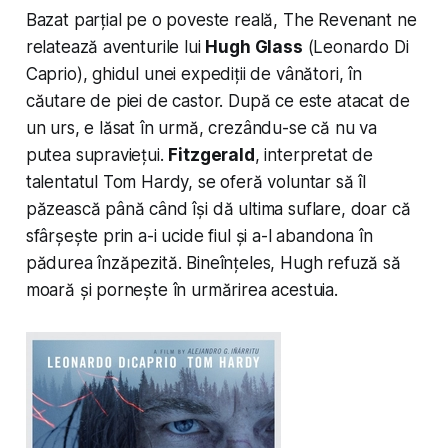
Bazat parțial pe o poveste reală, The Revenant ne
relatează aventurile lui
Hugh Glass
(Leonardo Di
Caprio), ghidul unei expediții de vânători, în
căutare de piei de castor. După ce este atacat de
un urs, e lăsat în urmă, crezându-se că nu va
putea supraviețui.
Fitzgerald
, interpretat de
talentatul Tom Hardy, se oferă voluntar să îl
păzească până când își dă ultima suflare, doar că
sfârșește prin a-i ucide fiul și a-l abandona în
pădurea înzăpezită. Bineînțeles, Hugh refuză să
moară și pornește în urmărirea acestuia.