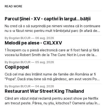
READ MORE
Parcul Șinei - XV - captivi în largul... bălții
Nu cred că o să surprindă pe nimeni vestea că în continuare
nu s-a făcut nimic pentru mult trâmbițatul parc (în afară de
faptul că potăile apărute acolo astă-primăvară au făcut între
By Bogdan BUCUR
06 aug. 2026
timp pui și latră prin gard la lumea care trece prin zonă). Am
Melodii pe alese - CXLXXV
avut, în schimb, o belea
1 Începem cu o piesă electronică care ar fi fost faină și fără
vocea lui Robert Smith de la The Cure: Not In Love de la
Crystal Castles, o formație cu multe piese faine (păcat că s-
By Bogdan BUCUR
05 aug. 2026
a dovedit că jumătatea masculină a acelui duo era cam
Copii popei
dubioasă...) 2. Băgăm la
Cică cel mai des întâlnit nume de familie din România ar fi
"Popa". Dacă stau bine să mă gândesc, am avut vecini Popa
sau colegi de școala Popa cam peste tot deci are sens.
By Bogdan BUCUR
04 aug. 2026
Dexonline spune de etimologia termenului de popă că ar
Restaurant War Street King Thailand
veni din slava veche, popŭ,
Când am văzut inițial reclamă pentru acest show pe Netflix
am trecut peste. Părea, nu știu, kitschos? Oamenii urlau în