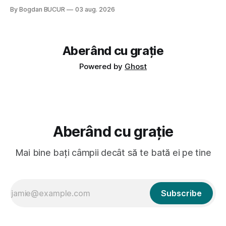
tailandeză pe fundal, era cu street food față de chestiile mai
By Bogdan BUCUR
03 aug. 2026
fine dining din alte show-uri... așa că am zis pas. Apoi ceva,
poate plictiseala sau lipsa de alternative pe
Aberând cu grație
Powered by
Ghost
Aberând cu grație
Mai bine bați câmpii decât să te bată ei pe tine
Subscribe