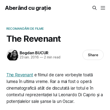
Aberând cu grație
RECOMANDĂRI DE FILME
The Revenant
Bogdan BUCUR
Share
23 ian. 2016
—
2 min read
The Revenant
e filmul de care vorbește toată
lumea în ultima vreme. Rar a mai fost o operă
cinematografică atât de discutată iar totul e în
contextul reprezentației lui Leonardo Di Caprio și a
potențialelor sale șanse la un Oscar.