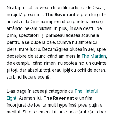
Nici faptul că se vrea a fi un film artistic, de Oscar,
nu ajută prea mult.
The Revenant
e prea lung. L-
am văzut la Cinema împreună cu prietena mea și
amândoi ne-am plictisit. În plus, în sala destul de
plină, spectatorii își părăseau adesea scaunele
pentru a se duce la baie. Cumva nu simțeai că
pierzi mare lucru. Dezamăgirea plutea în aer, spre
deosebire de atunci când am mers la
The Martian
,
de exemplu, când nimeni nu scotea nici un cuvințel
și toți, dar absolut toți, erau lipiți cu ochii de ecran,
sorbind fiecare scenă.
L-aș băga în aceeași categorie cu
The Hateful
Eight
. Asemeni lui,
The Revenant
e un film
înconjurat de foarte mult hype însă prea puțin e
meritat. Și tot asemeni lui, nu e neapărat rău, doar