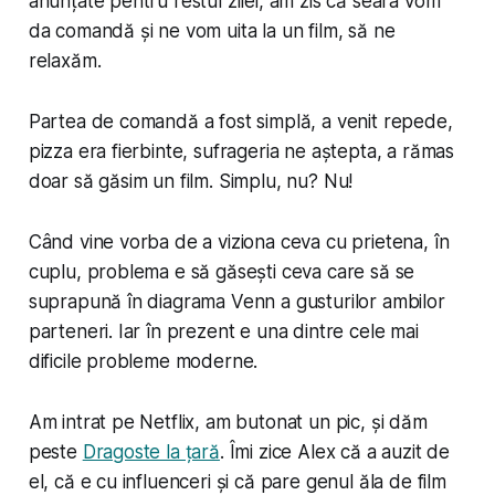
anunțate pentru restul zilei, am zis că seara vom
da comandă și ne vom uita la un film, să ne
relaxăm.
Partea de comandă a fost simplă, a venit repede,
pizza era fierbinte, sufrageria ne aștepta, a rămas
doar să găsim un film. Simplu, nu? Nu!
Când vine vorba de a viziona ceva cu prietena, în
cuplu, problema e să găsești ceva care să se
suprapună în diagrama Venn a gusturilor ambilor
parteneri. Iar în prezent e una dintre cele mai
dificile probleme moderne.
Am intrat pe Netflix, am butonat un pic, și dăm
peste
Dragoste la țară
. Îmi zice Alex că a auzit de
el, că e cu influenceri și că pare genul ăla de film