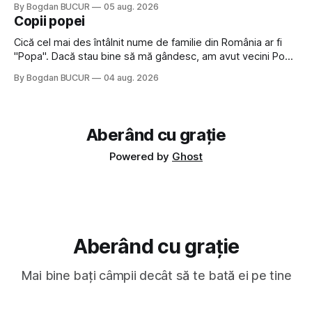
By Bogdan BUCUR
05 aug. 2026
a dovedit că jumătatea masculină a acelui duo era cam
Copii popei
dubioasă...) 2. Băgăm la
Cică cel mai des întâlnit nume de familie din România ar fi
"Popa". Dacă stau bine să mă gândesc, am avut vecini Popa
sau colegi de școala Popa cam peste tot deci are sens.
By Bogdan BUCUR
04 aug. 2026
Dexonline spune de etimologia termenului de popă că ar
veni din slava veche, popŭ,
Aberând cu grație
Powered by
Ghost
Aberând cu grație
Mai bine bați câmpii decât să te bată ei pe tine