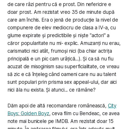
de care râzi pentru că e prost. Din nefericire e
doar
prost
. Am rezistat vreo 35 de minute după
care am închis. Era o jenă de producție la nivel de
compunere de elev mediocru de clasa a IV-a, cu
glume expirate și predictibile și niște "actori" a
căror popularitate nu mi- explic. Amuzanți nu erau,
carismatici nici atât, frumoși nici (ba chiar actrița
principală e un pic cam urâțică...). Și ca să nu fiu
acuzat de misoginism sau superficialitate, ce vreau
să zic e că înțeleg când oameni care nu au talent
sunt populari prin prisma sex appeal-ului, dar aici
nici ăla nu exista. Și atunci... ce rămâne?
Dăm apoi de altă recomandare românească,
City
Boys: Golden Boyz
, ceva film cu Bendeac, ce avea
note mai bunicele pe IMDB. Am rezistat doar 15