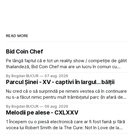
READ MORE
Bid Coin Chef
Pe lângă faptul că e tot un reality show / competiție de gătit
thailandeză, Bid Coin Chef mai are un lucru în comun cu
Restaurant War Street King Thailand: și acest show m-a
By Bogdan BUCUR
07 aug. 2026
lăsat rece la prima vedere, după care m-a făcut să mă
Parcul Șinei - XV - captivi în largul... bălții
îndrăgostesc de el. Nu mi-a plăcut faptul
Nu cred că o să surprindă pe nimeni vestea că în continuare
nu s-a făcut nimic pentru mult trâmbițatul parc (în afară de
faptul că potăile apărute acolo astă-primăvară au făcut între
By Bogdan BUCUR
06 aug. 2026
timp pui și latră prin gard la lumea care trece prin zonă). Am
Melodii pe alese - CXLXXV
avut, în schimb, o belea
1 Începem cu o piesă electronică care ar fi fost faină și fără
vocea lui Robert Smith de la The Cure: Not In Love de la
Crystal Castles, o formație cu multe piese faine (păcat că s-