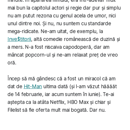
minute. În apărarea filmului, era într-adevăr mult
mai bun la capitolul actori și regie dar pur și simplu
nu am putut rezona cu genul acela de umor, nici
unul dintre noi. Și nu, nu suntem cu standarde
mega-ridicate. Ne-am uitat, de exemplu, la
Inve$titorii
, altă comedie românească de duzină și
a mers. N-a fost niscaiva capodoperă, dar am
mâncat popcorn-ul și ne-am relaxat preț de vreo
oră.
Încep să mă gândesc că a fost un miracol că am
dat de
Hit-Man
ultima dată (și l-am văzut hăăăăt
de 14 februarie, iar acum suntem în iunie). Te-ai
aștepta ca la atâta Netflix, HBO Max și chiar și
Filelist să fie oferta mult mai bogată. Dar nu.