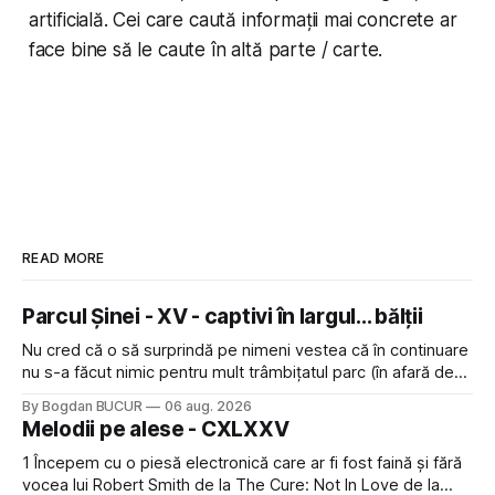
artificială. Cei care caută informații mai concrete ar
face bine să le caute în altă parte / carte.
READ MORE
Parcul Șinei - XV - captivi în largul... bălții
Nu cred că o să surprindă pe nimeni vestea că în continuare
nu s-a făcut nimic pentru mult trâmbițatul parc (în afară de
faptul că potăile apărute acolo astă-primăvară au făcut între
By Bogdan BUCUR
06 aug. 2026
timp pui și latră prin gard la lumea care trece prin zonă). Am
Melodii pe alese - CXLXXV
avut, în schimb, o belea
1 Începem cu o piesă electronică care ar fi fost faină și fără
vocea lui Robert Smith de la The Cure: Not In Love de la