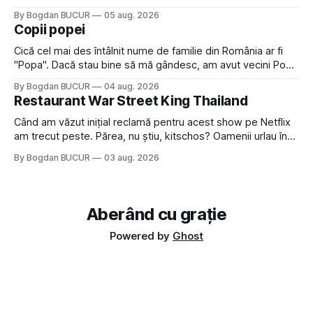
Crystal Castles, o formație cu multe piese faine (păcat că s-
By Bogdan BUCUR
05 aug. 2026
a dovedit că jumătatea masculină a acelui duo era cam
Copii popei
dubioasă...) 2. Băgăm la
Cică cel mai des întâlnit nume de familie din România ar fi
"Popa". Dacă stau bine să mă gândesc, am avut vecini Popa
sau colegi de școala Popa cam peste tot deci are sens.
By Bogdan BUCUR
04 aug. 2026
Dexonline spune de etimologia termenului de popă că ar
Restaurant War Street King Thailand
veni din slava veche, popŭ,
Când am văzut inițial reclamă pentru acest show pe Netflix
am trecut peste. Părea, nu știu, kitschos? Oamenii urlau în
tailandeză pe fundal, era cu street food față de chestiile mai
By Bogdan BUCUR
03 aug. 2026
fine dining din alte show-uri... așa că am zis pas. Apoi ceva,
poate plictiseala sau lipsa de alternative pe
Aberând cu grație
Powered by
Ghost