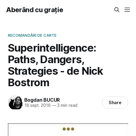
Aberând cu grație
RECOMANDĂRI DE CARTE
Superintelligence:
Paths, Dangers,
Strategies - de Nick
Bostrom
Bogdan BUCUR
Share
18 sept. 2016
—
3 min read