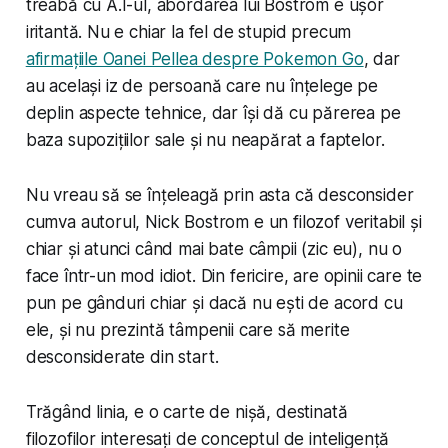
treabă cu A.I-ul, abordarea lui Bostrom e ușor
iritantă. Nu e chiar la fel de stupid precum
afirmațiile Oanei Pellea despre Pokemon Go
, dar
au același iz de persoană care nu înțelege pe
deplin aspecte tehnice, dar își dă cu părerea pe
baza supozițiilor sale și nu neapărat a faptelor.
Nu vreau să se înțeleagă prin asta că desconsider
cumva autorul, Nick Bostrom e un filozof veritabil și
chiar și atunci când mai bate câmpii (zic eu), nu o
face într-un mod idiot. Din fericire, are opinii care te
pun pe gânduri chiar și dacă nu ești de acord cu
ele, și nu prezintă tâmpenii care să merite
desconsiderate din start.
Trăgând linia, e o carte de nișă, destinată
filozofilor interesați de conceptul de inteligență