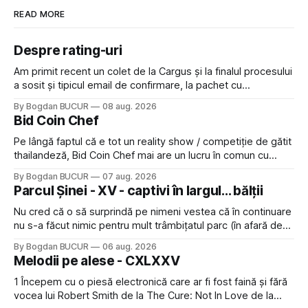
READ MORE
Despre rating-uri
Am primit recent un colet de la Cargus și la finalul procesului
a sosit și tipicul email de confirmare, la pachet cu
rugămintea de a lăsa o recenzie. Cum sunt adeptul
By Bogdan BUCUR
08 aug. 2026
feedback-ului și eram în toate bune, de data asta am dat
Bid Coin Chef
click să le las un rating. Un 5
Pe lângă faptul că e tot un reality show / competiție de gătit
thailandeză, Bid Coin Chef mai are un lucru în comun cu
Restaurant War Street King Thailand: și acest show m-a
By Bogdan BUCUR
07 aug. 2026
lăsat rece la prima vedere, după care m-a făcut să mă
Parcul Șinei - XV - captivi în largul... bălții
îndrăgostesc de el. Nu mi-a plăcut faptul
Nu cred că o să surprindă pe nimeni vestea că în continuare
nu s-a făcut nimic pentru mult trâmbițatul parc (în afară de
faptul că potăile apărute acolo astă-primăvară au făcut între
By Bogdan BUCUR
06 aug. 2026
timp pui și latră prin gard la lumea care trece prin zonă). Am
Melodii pe alese - CXLXXV
avut, în schimb, o belea
1 Începem cu o piesă electronică care ar fi fost faină și fără
vocea lui Robert Smith de la The Cure: Not In Love de la