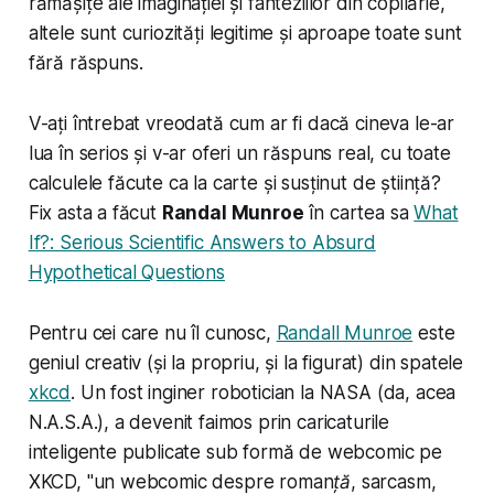
rămășițe ale imaginației și fanteziilor din copilărie,
altele sunt curiozități legitime și aproape toate sunt
fără răspuns.
V-ați întrebat vreodată cum ar fi dacă cineva le-ar
lua în serios și v-ar oferi un răspuns real, cu toate
calculele făcute ca la carte și susținut de știință?
Fix asta a făcut
Randal Munroe
în cartea sa
What
If?: Serious Scientific Answers to Absurd
Hypothetical Questions
Pentru cei care nu îl cunosc,
Randall Munroe
este
geniul creativ (și la propriu, și la figurat) din spatele
xkcd
. Un fost inginer robotician la NASA (da,
acea
N.A.S.A.), a devenit faimos prin caricaturile
inteligente publicate sub formă de webcomic pe
XKCD, "
un webcomic despre romanță, sarcasm,