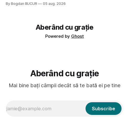
Crystal Castles, o formație cu multe piese faine (păcat că s-
By Bogdan BUCUR
05 aug. 2026
a dovedit că jumătatea masculină a acelui duo era cam
dubioasă...) 2. Băgăm la
Aberând cu grație
Powered by
Ghost
Aberând cu grație
Mai bine bați câmpii decât să te bată ei pe tine
Subscribe