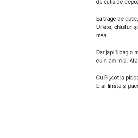
de cutia de depo
Ea trage de cutie
Urlete, chiuituri 
mea...
Dar jap! îi bag o 
eu n-am milă.
Afă
Cu Pișcot la pici
E iar liniște și pa