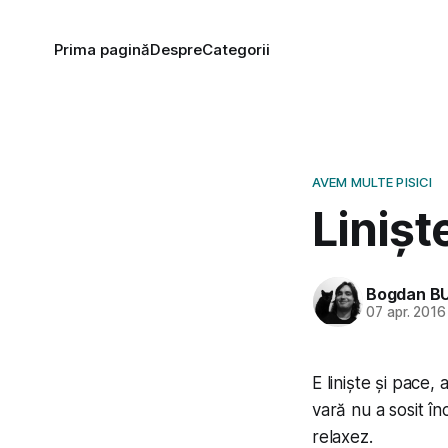
Prima pagină
Despre
Categorii
AVEM MULTE PISICI
Linișt
Bogdan B
07 apr. 2016
E liniște și pace
vară nu a sosit în
relaxez.