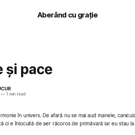
Aberând cu grație
e și pace
UCUR
—
1 min read
, armonie în univers. De afară nu se mai aud manele, canicu
că ci e înlocuită de aer răcoros de primăvară iar eu stau la