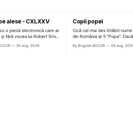
 pe alese - CXLXXV
Copii popei
cu o piesă electronică care ar
Cică cel mai des întâlnit nume
nă și fără vocea lui Robert Smith
din România ar fi "Popa". Dacă
ure: Not In Love de la Crystal
să mă gândesc, am avut veci
BUCUR
05 aug. 2026
By Bogdan BUCUR
04 aug. 202
formație cu multe piese faine
colegi de școala Popa cam pe
s-a dovedit că jumătatea
deci are sens. Dexonline spune de
a acelui duo era cam
etimologia termenului de popă
dubioasă...) 2. Băgăm la
din slava veche, popŭ,