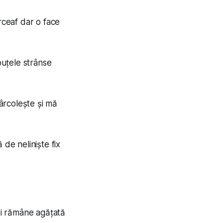
arceaf dar o face
uțele strânse
vârcolește și mă
 de neliniște fix
 și rămâne agățată