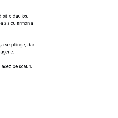
 să o dau jos.
-a zis cu armonia
ușa se plânge, dar
ragerie.
ă așez pe scaun.