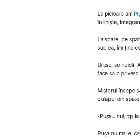
La picioare am
Pi
în liniște, integr
La spate, pe spăt
sub ea, îmi ține co
Brusc, se ridică. 
face să o privesc
Misterul începe să
dulapul din spate.
-
Pușa... nu!
, țip l
Pușa nu mai e, ca