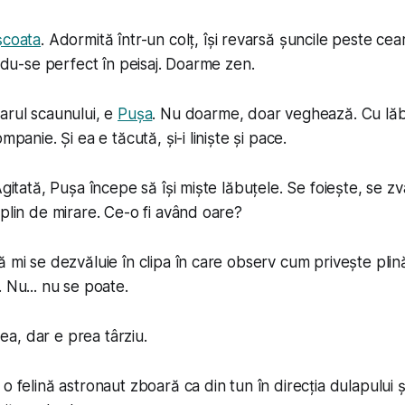
școata
. Adormită într-un colț, își revarsă șuncile peste ce
ându-se perfect în peisaj. Doarme zen.
arul scaunului, e
Pușa
. Nu doarme, doar veghează. Cu lăb
mpanie. Și ea e tăcută, și-i liniște și pace.
Agitată, Pușa începe să își miște lăbuțele. Se foiește, se z
 plin de mirare. Ce-o fi având oare?
 mi se dezvăluie în clipa în care observ cum privește plină
 Nu... nu se poate.
a ea, dar e prea târziu.
 o felină astronaut zboară ca din tun în direcția dulapului