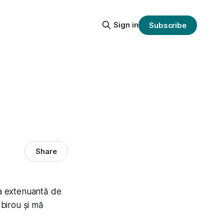
Sign in
Subscribe
Share
la extenuantă de
 birou și mă