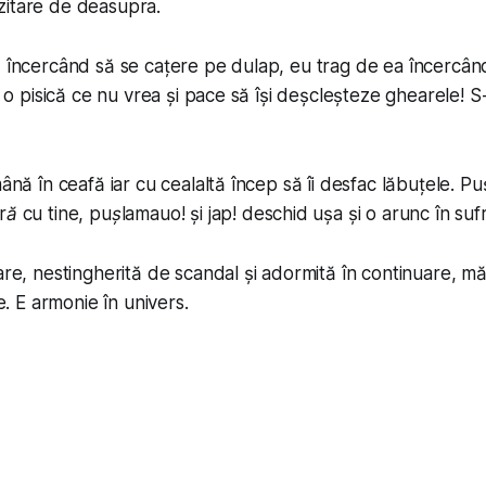
zitare de deasupra.
, încercând să se cațere pe dulap, eu trag de ea încercând
și o pisică ce nu vrea și pace să își deșcleșteze ghearele! S
mână în ceafă iar cu cealaltă încep să îi desfac lăbuțele. P
ră cu tine, pușlamauo!
și jap! deschid ușa și o arunc în suf
oare, nestingherită de scandal și adormită în continuare, m
ce. E armonie în univers.