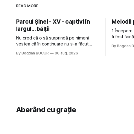
READ MORE
Parcul Șinei - XV - captivi în
Melodii
largul... bălții
1 Începem 
fi fost fai
Nu cred că o să surprindă pe nimeni
de la The C
vestea că în continuare nu s-a făcut
By Bogdan 
Castles, o 
nimic pentru mult trâmbițatul parc (în
By Bogdan BUCUR
06 aug. 2026
(păcat că 
afară de faptul că potăile apărute acolo
masculină 
astă-primăvară au făcut între timp pui și
latră prin gard la lumea care trece prin
zonă). Am avut, în schimb, o belea
Aberând cu grație