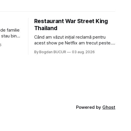
Restaurant War Street King
Thailand
 de familie
 stau bine
Când am văzut inițial reclamă pentru
ni Popa sau
acest show pe Netflix am trecut peste.
6
ste tot
Părea, nu știu, kitschos? Oamenii urlau în
By Bogdan BUCUR
03 aug. 2026
tailandeză pe fundal, era cu street food
 că ar veni
față de chestiile mai fine dining din alte
show-uri... așa că am zis pas. Apoi ceva,
poate plictiseala sau lipsa de alternative
pe
Powered by
Ghost