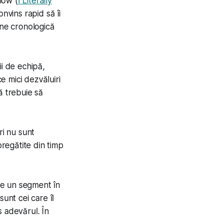
how (
I Literally
nvins rapid să îi
ne cronologică
ii de echipă,
ce mici dezvăluiri
ă trebuie să
ri nu sunt
pregătite din timp
te un segment în
unt cei care îl
s adevărul. În