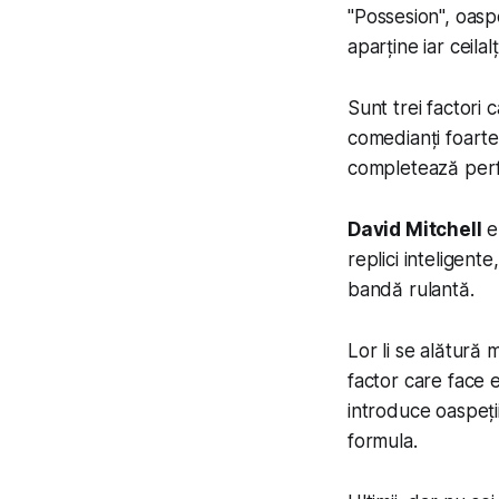
"
Possesion
", oasp
aparține iar ceila
Sunt trei factori 
comedianți foarte t
completează perf
David Mitchell
e
replici inteligent
bandă rulantă.
Lor li se alătură
factor care face em
introduce oaspeții
formula.