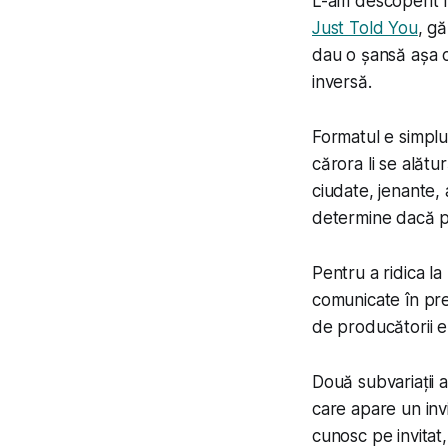
L-am descoperit î
Just Told You
, gă
dau o șansă așa 
inversă.
Formatul e simplu
cărora li se alătu
ciudate, jenante,
determine dacă p
Pentru a ridica la
comunicate în prea
de producătorii em
Două subvariații a
care apare un invi
cunosc pe invitat