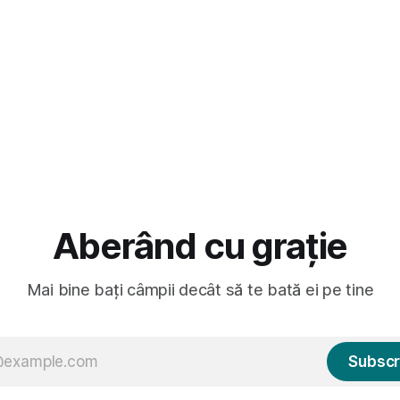
Aberând cu grație
Mai bine bați câmpii decât să te bată ei pe tine
Subscr