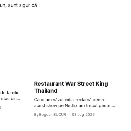
un, sunt sigur că
Restaurant War Street King
Thailand
 de familie
 stau bine
Când am văzut inițial reclamă pentru
ni Popa sau
acest show pe Netflix am trecut peste.
6
ste tot
Părea, nu știu, kitschos? Oamenii urlau în
By Bogdan BUCUR
03 aug. 2026
tailandeză pe fundal, era cu street food
 că ar veni
față de chestiile mai fine dining din alte
show-uri... așa că am zis pas. Apoi ceva,