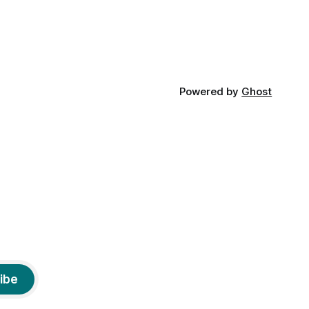
poate plictiseala sau lipsa de alternative
pe
Powered by
Ghost
ibe