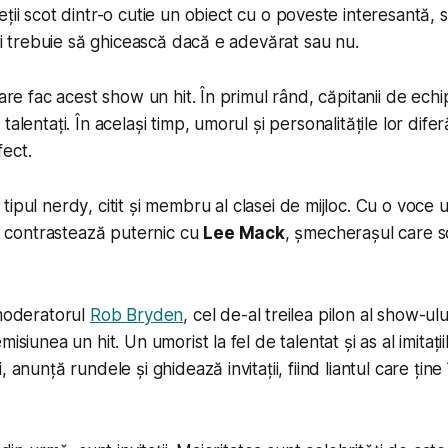
eții scot dintr-o cutie un obiect cu o poveste interesantă, s
lți trebuie să ghicească dacă e adevărat sau nu.
care fac acest show un hit. În primul rând, căpitanii de ec
alentați. În același timp, umorul și personalitățile lor difer
ect.
 tipul
nerdy
, citit și membru al clasei de mijloc. Cu o voce u
e, contrastează puternic cu
Lee Mack
, șmecherașul care 
 moderatorul
Rob Bryden
, cel de-al treilea pilon al show-ului
isiunea un hit. Un umorist la fel de talentat și as al imitații
, anunță rundele și ghidează invitații, fiind liantul care țin