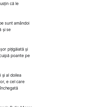
usțin că le
hipe sunt amândoi
ă și se
șor pițigăiată și
scuipă poante pe
 și al doilea
lor, e cel care
e închegată