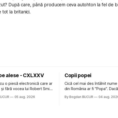
ăzut? După care, până producem ceva autohton la fel de b
tot la britanici.
 pe alese - CXLXXV
Copii popei
cu o piesă electronică care ar
Cică cel mai des întâlnit nume
nă și fără vocea lui Robert Smith
din România ar fi "Popa". Dacă
ure: Not In Love de la Crystal
să mă gândesc, am avut veci
BUCUR
05 aug. 2026
By Bogdan BUCUR
04 aug. 202
formație cu multe piese faine
colegi de școala Popa cam pe
s-a dovedit că jumătatea
deci are sens. Dexonline spune de
a acelui duo era cam
etimologia termenului de popă
dubioasă...) 2. Băgăm la
din slava veche, popŭ,