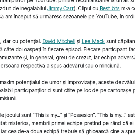
ntâmplător pe YouTube, printre recomandările la un alt s
zduit de inegalabilul
Jimmy Carr
). Clipul cu
Best bits
m-a co
că am început să urmăresc sezoanele pe YouTube, în ordi
, dar cu potențial.
David Mitchell
și
Lee Mack
sunt căpitan
ră câte doi oaspeți în fiecare episod. Fiecare participant fa
 amuzante și, în general, greu de crezut, iar echipa advers
ersoana respectivă a spus adevărul sau o minciună.
 maxim potențialul de umor și improvizație, aceste dezvălui
labil participanților ci sunt citite pe loc de pe cartonașe 
isiunii.
le jocului sunt "
This is my...
" și "
Possesion
". "
This is my...
" es
tat misterios, membrii primei echipe pretind pe rând că ei s
, iar cea de-a doua echipă trebuie să ghicească cine a spu