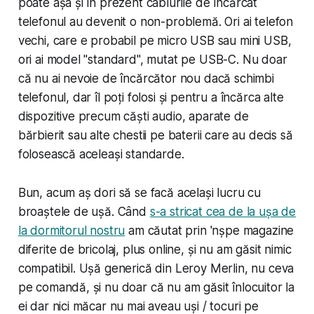
poate așa și în prezent cablurile de încărcat
telefonul au devenit o non-problemă. Ori ai telefon
vechi, care e probabil pe micro USB sau mini USB,
ori ai model "standard", mutat pe USB-C. Nu doar
că nu ai nevoie de încărcător nou dacă schimbi
telefonul, dar îl poți folosi și pentru a încărca alte
dispozitive precum căști audio, aparate de
bărbierit sau alte chestii pe baterii care au decis să
folosească aceleași standarde.
Bun, acum aș dori să se facă același lucru cu
broaștele de ușă. Când
s-a stricat cea de la ușa de
la dormitorul nostru
am căutat prin 'nșpe magazine
diferite de bricolaj, plus online, și nu am găsit nimic
compatibil. Ușă generică din Leroy Merlin, nu ceva
pe comandă, și nu doar că nu am găsit înlocuitor la
ei dar nici măcar nu mai aveau uși / tocuri pe