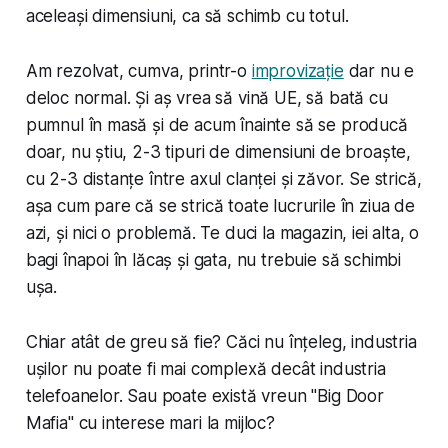
aceleași dimensiuni, ca să schimb cu totul.
Am rezolvat, cumva, printr-o
improvizație
dar nu e
deloc normal. Și aș vrea să vină UE, să bată cu
pumnul în masă și de acum înainte să se producă
doar, nu știu, 2-3 tipuri de dimensiuni de broaște,
cu 2-3 distanțe între axul clanței și zăvor. Se strică,
așa cum pare că se strică toate lucrurile în ziua de
azi, și nici o problemă. Te duci la magazin, iei alta, o
bagi înapoi în lăcaș și gata, nu trebuie să schimbi
ușa.
Chiar atât de greu să fie? Căci nu înțeleg, industria
ușilor nu poate fi mai complexă decât industria
telefoanelor. Sau poate există vreun "Big Door
Mafia" cu interese mari la mijloc?