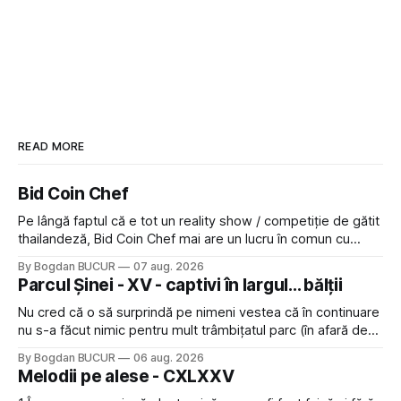
READ MORE
Bid Coin Chef
Pe lângă faptul că e tot un reality show / competiție de gătit
thailandeză, Bid Coin Chef mai are un lucru în comun cu
Restaurant War Street King Thailand: și acest show m-a
By Bogdan BUCUR
07 aug. 2026
lăsat rece la prima vedere, după care m-a făcut să mă
Parcul Șinei - XV - captivi în largul... bălții
îndrăgostesc de el. Nu mi-a plăcut faptul
Nu cred că o să surprindă pe nimeni vestea că în continuare
nu s-a făcut nimic pentru mult trâmbițatul parc (în afară de
faptul că potăile apărute acolo astă-primăvară au făcut între
By Bogdan BUCUR
06 aug. 2026
timp pui și latră prin gard la lumea care trece prin zonă). Am
Melodii pe alese - CXLXXV
avut, în schimb, o belea