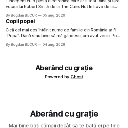
1 Începem cu o piesă electronică care ar fi fost faină și fără
vocea lui Robert Smith de la The Cure: Not In Love de la
Crystal Castles, o formație cu multe piese faine (păcat că s-
By Bogdan BUCUR
05 aug. 2026
a dovedit că jumătatea masculină a acelui duo era cam
Copii popei
dubioasă...) 2. Băgăm la
Cică cel mai des întâlnit nume de familie din România ar fi
"Popa". Dacă stau bine să mă gândesc, am avut vecini Popa
sau colegi de școala Popa cam peste tot deci are sens.
By Bogdan BUCUR
04 aug. 2026
Dexonline spune de etimologia termenului de popă că ar
veni din slava veche, popŭ,
Aberând cu grație
Powered by
Ghost
Aberând cu grație
Mai bine bați câmpii decât să te bată ei pe tine