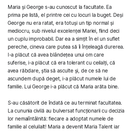
Maria și George s-au cunoscut la facultate. Ea
prima pe listă, el printre cei cu locuri la buget. Deși
George nu era ratat, era totuși un tip normal și
mediocru, sub nivelul excelenței Mariei, fiind deci
un cuplu improbabil. Dar ea a simțit în el un suflet
pereche, cineva care putea să îi înțeleagă durerea.
I-a plăcut că avea blândețea unui om care
suferise, i-a plăcut că era tolerant cu ceilalți, că
avea răbdare, știa să asculte și, de ce să ne
ascundem după deget, i-a plăcut numele lui de
familie. Lui George i-a plăcut că Maria arăta bine.
S-au căsătorit de îndată ce au terminat facultatea.
La cununia civilă au bulversat funcționarii cu decizia
lor nemaiîntâlnită: fiecare a adoptat numele de
familie al celuilalt! Maria a devenit
Maria Talent
iar