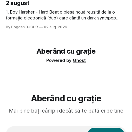
2 august
1. Boy Harsher - Hard Beat o piesă nouă reușită de la o
formație electronică (duo) care cântă un dark synthpop
memorabil 2. Samael - Night Ride, Above As Below și
By Bogdan BUCUR
02 aug. 2026
Architect (Instrumental) mi s-a făcut dor de albumele
industriale ale elvețienilor de la Samael, o formație care a
început
Aberând cu grație
Powered by
Ghost
Aberând cu grație
Mai bine bați câmpii decât să te bată ei pe tine