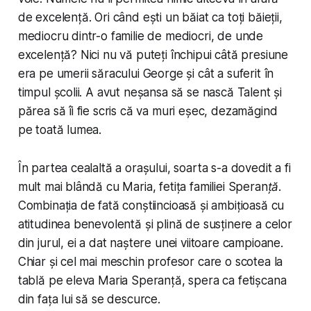
de excelență. Ori când ești un băiat ca toți băieții,
mediocru dintr-o familie de mediocri, de unde
excelență? Nici nu vă puteți închipui câtă presiune
era pe umerii săracului George și cât a suferit în
timpul școlii. A avut neșansa să se nască Talent și
părea să îi fie scris că va muri eșec, dezamăgind
pe toată lumea.
În partea cealaltă a orașului, soarta s-a dovedit a fi
mult mai blândă cu Maria, fetița familiei
Speranță
.
Combinația de fată conștiincioasă și ambițioasă cu
atitudinea benevolentă și plină de susținere a celor
din jurul, ei a dat naștere unei viitoare campioane.
Chiar și cel mai meschin profesor care o scotea la
tablă pe eleva Maria Speranță,
spera
ca fetișcana
din fața lui să se descurce.