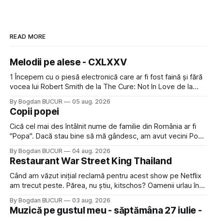
READ MORE
Melodii pe alese - CXLXXV
1 Începem cu o piesă electronică care ar fi fost faină și fără
vocea lui Robert Smith de la The Cure: Not In Love de la
Crystal Castles, o formație cu multe piese faine (păcat că s-
By Bogdan BUCUR
05 aug. 2026
a dovedit că jumătatea masculină a acelui duo era cam
Copii popei
dubioasă...) 2. Băgăm la
Cică cel mai des întâlnit nume de familie din România ar fi
"Popa". Dacă stau bine să mă gândesc, am avut vecini Popa
sau colegi de școala Popa cam peste tot deci are sens.
By Bogdan BUCUR
04 aug. 2026
Dexonline spune de etimologia termenului de popă că ar
Restaurant War Street King Thailand
veni din slava veche, popŭ,
Când am văzut inițial reclamă pentru acest show pe Netflix
am trecut peste. Părea, nu știu, kitschos? Oamenii urlau în
tailandeză pe fundal, era cu street food față de chestiile mai
By Bogdan BUCUR
03 aug. 2026
fine dining din alte show-uri... așa că am zis pas. Apoi ceva,
Muzică pe gustul meu - săptămâna 27 iulie -
poate plictiseala sau lipsa de alternative pe