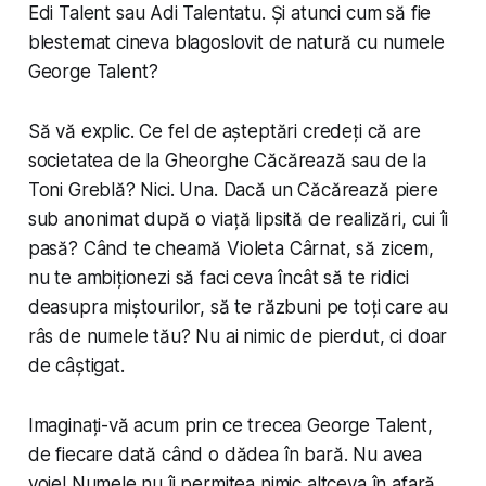
Edi Talent
sau
Adi Talentatu
. Și atunci cum să fie
blestemat cineva blagoslovit de natură cu numele
George Talent
?
Să vă explic. Ce fel de așteptări credeți că are
societatea de la Gheorghe Căcărează sau de la
Toni Greblă? Nici. Una. Dacă un Căcărează piere
sub anonimat după o viață lipsită de realizări, cui îi
pasă? Când te cheamă Violeta Cârnat, să zicem,
nu te ambiționezi să faci ceva încât să te ridici
deasupra miștourilor, să te răzbuni pe toți care au
râs de numele tău? Nu ai nimic de pierdut, ci doar
de câștigat.
Imaginați-vă acum prin ce trecea George Talent,
de fiecare dată când o dădea în bară. Nu avea
voie! Numele nu îi permitea nimic altceva în afară