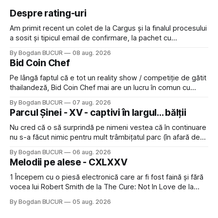
Despre rating-uri
Am primit recent un colet de la Cargus și la finalul procesului
a sosit și tipicul email de confirmare, la pachet cu
rugămintea de a lăsa o recenzie. Cum sunt adeptul
By Bogdan BUCUR
08 aug. 2026
feedback-ului și eram în toate bune, de data asta am dat
Bid Coin Chef
click să le las un rating. Un 5
Pe lângă faptul că e tot un reality show / competiție de gătit
thailandeză, Bid Coin Chef mai are un lucru în comun cu
Restaurant War Street King Thailand: și acest show m-a
By Bogdan BUCUR
07 aug. 2026
lăsat rece la prima vedere, după care m-a făcut să mă
Parcul Șinei - XV - captivi în largul... bălții
îndrăgostesc de el. Nu mi-a plăcut faptul
Nu cred că o să surprindă pe nimeni vestea că în continuare
nu s-a făcut nimic pentru mult trâmbițatul parc (în afară de
faptul că potăile apărute acolo astă-primăvară au făcut între
By Bogdan BUCUR
06 aug. 2026
timp pui și latră prin gard la lumea care trece prin zonă). Am
Melodii pe alese - CXLXXV
avut, în schimb, o belea
1 Începem cu o piesă electronică care ar fi fost faină și fără
vocea lui Robert Smith de la The Cure: Not In Love de la
Crystal Castles, o formație cu multe piese faine (păcat că s-
By Bogdan BUCUR
05 aug. 2026
a dovedit că jumătatea masculină a acelui duo era cam
dubioasă...) 2. Băgăm la