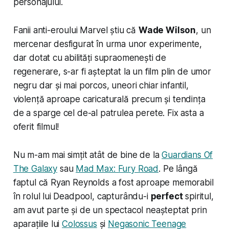
personajului.
Fanii anti-eroului Marvel știu că
Wade Wilson
, un
mercenar desfigurat în urma unor experimente,
dar dotat cu abilități supraomenești de
regenerare, s-ar fi așteptat la un film plin de umor
negru dar și mai porcos, uneori chiar infantil,
violență aproape caricaturală precum și tendința
de a sparge cel de-al patrulea perete. Fix asta a
oferit filmul!
Nu m-am mai simțit atât de bine de la
Guardians Of
The Galaxy
sau
Mad Max: Fury Road
. Pe lângă
faptul că Ryan Reynolds a fost aproape memorabil
în rolul lui Deadpool, capturându-i
perfect
spiritul,
am avut parte și de un spectacol neașteptat prin
aparațiile lui
Colossus
și
Negasonic Teenage