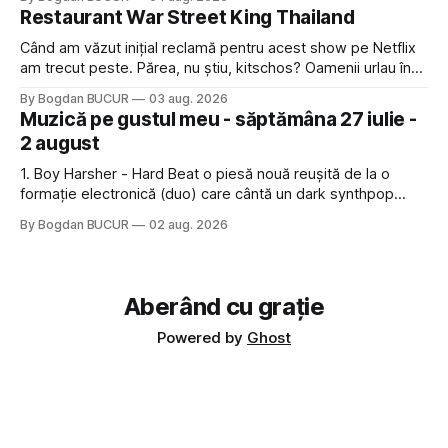
Dexonline spune de etimologia termenului de popă că ar
Restaurant War Street King Thailand
veni din slava veche, popŭ,
Când am văzut inițial reclamă pentru acest show pe Netflix
am trecut peste. Părea, nu știu, kitschos? Oamenii urlau în
tailandeză pe fundal, era cu street food față de chestiile mai
By Bogdan BUCUR
03 aug. 2026
fine dining din alte show-uri... așa că am zis pas. Apoi ceva,
Muzică pe gustul meu - săptămâna 27 iulie -
poate plictiseala sau lipsa de alternative pe
2 august
1. Boy Harsher - Hard Beat o piesă nouă reușită de la o
formație electronică (duo) care cântă un dark synthpop
memorabil 2. Samael - Night Ride, Above As Below și
By Bogdan BUCUR
02 aug. 2026
Architect (Instrumental) mi s-a făcut dor de albumele
industriale ale elvețienilor de la Samael, o formație care a
început
Aberând cu grație
Powered by
Ghost