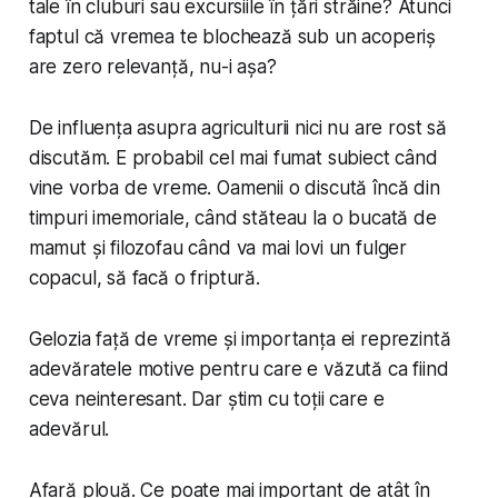
tale în cluburi sau excursiile în țări străine? Atunci
faptul că vremea te blochează sub un acoperiș
are zero relevanță, nu-i așa?
De influența asupra agriculturii nici nu are rost să
discutăm. E probabil cel mai fumat subiect când
vine vorba de vreme. Oamenii o discută încă din
timpuri imemoriale, când stăteau la o bucată de
mamut și filozofau când va mai lovi un fulger
copacul, să facă o friptură.
Gelozia față de vreme și importanța ei reprezintă
adevăratele motive pentru care e văzută ca fiind
ceva neinteresant. Dar știm cu toții care e
adevărul.
Afară plouă. Ce poate mai important de atât în