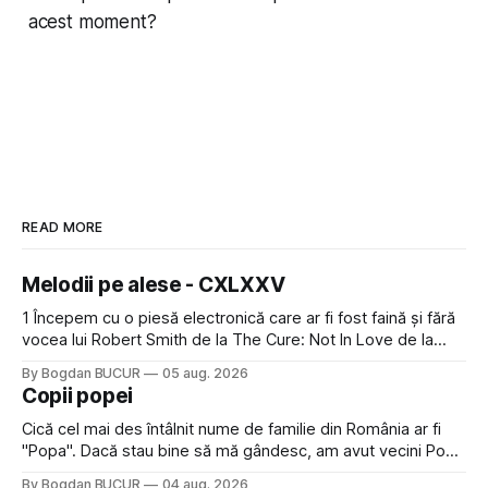
acest moment?
READ MORE
Melodii pe alese - CXLXXV
1 Începem cu o piesă electronică care ar fi fost faină și fără
vocea lui Robert Smith de la The Cure: Not In Love de la
Crystal Castles, o formație cu multe piese faine (păcat că s-
By Bogdan BUCUR
05 aug. 2026
a dovedit că jumătatea masculină a acelui duo era cam
Copii popei
dubioasă...) 2. Băgăm la
Cică cel mai des întâlnit nume de familie din România ar fi
"Popa". Dacă stau bine să mă gândesc, am avut vecini Popa
sau colegi de școala Popa cam peste tot deci are sens.
By Bogdan BUCUR
04 aug. 2026