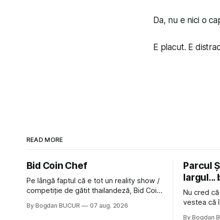
Da, nu e nici o ca
E placut. E distra
READ MORE
Bid Coin Chef
Parcul Și
largul... 
Pe lângă faptul că e tot un reality show /
competiție de gătit thailandeză, Bid Coin
Nu cred că
Chef mai are un lucru în comun cu
vestea că î
By Bogdan BUCUR
07 aug. 2026
Restaurant War Street King Thailand: și
nimic pentr
By Bogdan 