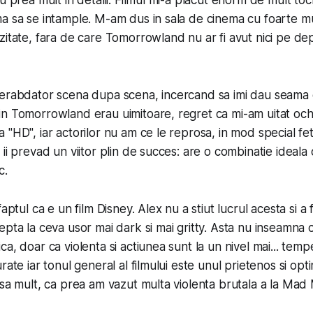
ru prea mult in detalii. Filmul mi-a placut enorm de mult to
a sa se intample. M-am dus in sala de cinema cu foarte mu
zitate, fara de care Tomorrowland nu ar fi avut nici pe dep
nerabdator scena dupa scena, incercand sa imi dau seama 
n Tomorrowland erau uimitoare, regret ca mi-am uitat ochel
"HD", iar actorilor nu am ce le reprosa, in mod special feti
 ii prevad un viitor plin de succes: are o combinatie ideala
c.
faptul ca e un film Disney. Alex nu a stiut lucrul acesta si a 
epta la ceva usor mai dark si mai gritty. Asta nu inseamn
a, doar ca violenta si actiunea sunt la un nivel mai... temp
rate iar tonul general al filmului este unul prietenos si opti
asa mult, ca prea am vazut multa violenta brutala a la Mad 