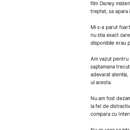
film Disney miste
treptat, sa apara i
Mi s-a parut foart
nu stia exact care
disponibile erau 
Am vazut pentru p
saptamana trecut
adevarat atentia,
ul acesta.
Nu am fost dezama
la fel de distracti
compara cu Interst