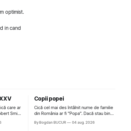
lm optimist.
nd in cand
LXXV
Copii popei
ică care ar
Cică cel mai des întâlnit nume de familie
Robert Smith
din România ar fi "Popa". Dacă stau bine
 la Crystal
să mă gândesc, am avut vecini Popa sau
6
By Bogdan BUCUR
04 aug. 2026
iese faine
colegi de școala Popa cam peste tot