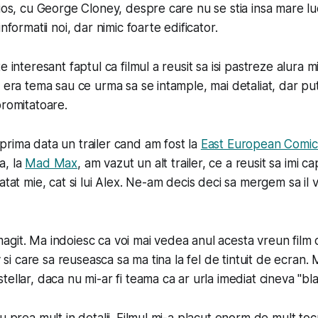
rios, cu George Cloney, despre care nu se stia insa mare lu
nformatii noi, dar nimic foarte edificator.
e interesant faptul ca filmul a reusit sa isi pastreze alura m
 era tema sau ce urma sa se intample, mai detaliat, dar put
promitatoare.
rima data un trailer cand am fost la
East European Comi
a, la
Mad Max
, am vazut un alt trailer, ce a reusit sa imi c
 atat mie, cat si lui Alex. Ne-am decis deci sa mergem sa 
git. Ma indoiesc ca voi mai vedea anul acesta vreun film 
v si care sa reuseasca sa ma tina la fel de tintuit de ecran. 
ellar, daca nu mi-ar fi teama ca ar urla imediat cineva "bla