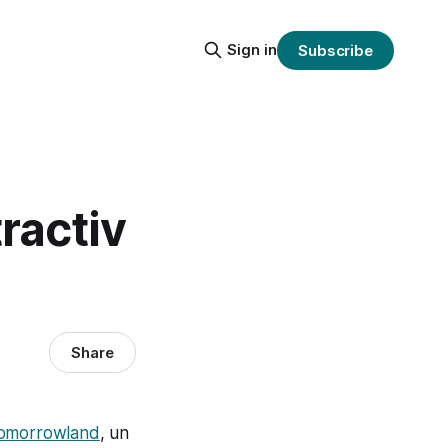
Sign in
Subscribe
ractiv
Share
omorrowland
, un