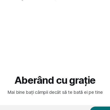
(păcat că s-a dovedit că jumă
ptul că potăile apărute acolo
masculină a acelui duo era c
ară au făcut între timp pui și
dubioasă...) 2. Băgăm la
gard la lumea care trece prin
avut, în schimb, o belea
Aberând cu grație
Mai bine bați câmpii decât să te bată ei pe tine