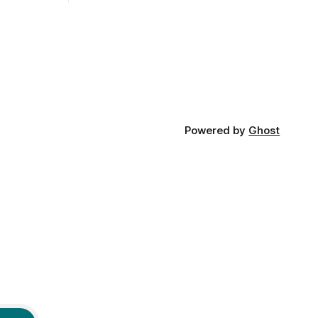
tatea
deci are sens. Dexonline spune de
am
etimologia termenului de popă că ar veni
din slava veche, popŭ,
Powered by
Ghost