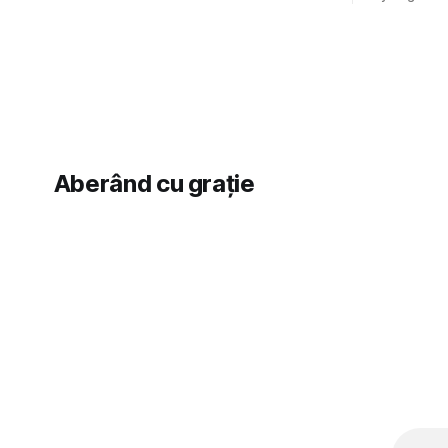
acest show m-a lăsat rece la prima
afară de fa
vedere, după care m-a făcut să mă
astă-primăv
îndrăgostesc de el. Nu mi-a plăcut faptul
latră prin 
zonă). Am 
Aberând cu grație