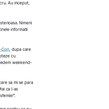
cru. Au inceput,
isterioasa. Nimeni
inele informatii
c-Con
, dupa care
apteze cu
il vedem weekend-
care sa mi se para
Mai ca l-as
sfemie!".