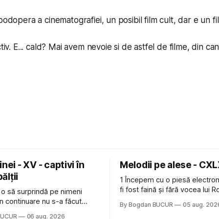
podopera a cinematografiei, un posibil film cult, dar e un fi
ctiv. E... cald? Mai avem nevoie si de astfel de filme, din ca
nei - XV - captivi în
Melodii pe alese - CX
bălții
1 Începem cu o piesă electron
fi fost faină și fără vocea lui 
 o să surprindă pe nimeni
de la The Cure: Not In Love de
n continuare nu s-a făcut
By Bogdan BUCUR
05 aug. 202
Castles, o formație cu multe p
u mult trâmbițatul parc (în
BUCUR
06 aug. 2026