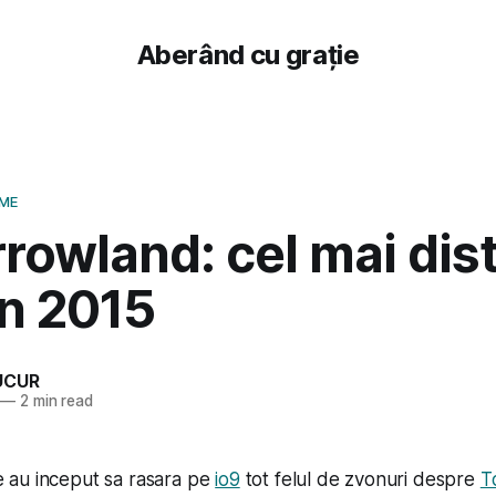
Aberând cu grație
LME
owland: cel mai dist
in 2015
UCUR
—
2 min read
au inceput sa rasara pe
io9
tot felul de zvonuri despre
T