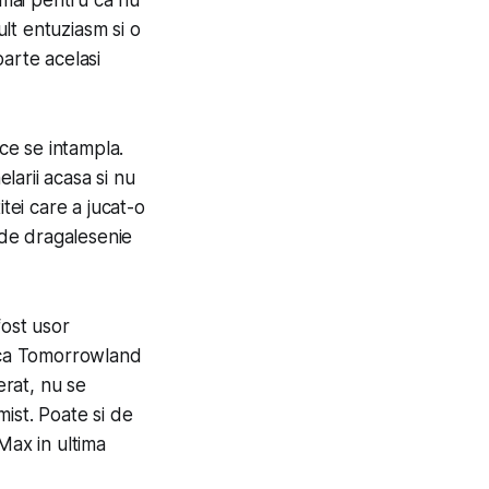
cmai pentru ca nu
lt entuziasm si o
arte acelasi
ce se intampla.
arii acasa si nu
tei care a jucat-o
 de dragalesenie
fost usor
a ca Tomorrowland
erat, nu se
mist. Poate si de
Max in ultima