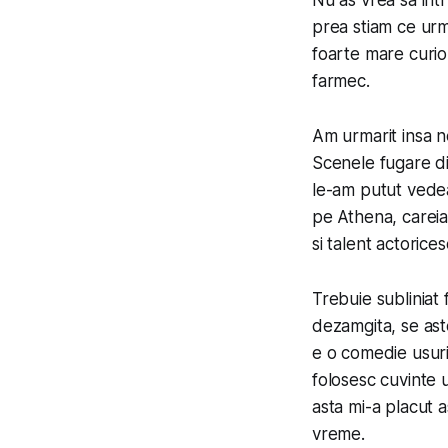
Nu as vrea sa int
prea stiam ce urm
foarte mare curio
farmec.
Am urmarit insa 
Scenele fugare di
le-am putut vedea 
pe Athena, careia
si talent actorices
Trebuie subliniat 
dezamgita, se ast
e o comedie usuric
folosesc cuvinte u
asta mi-a placut 
vreme.