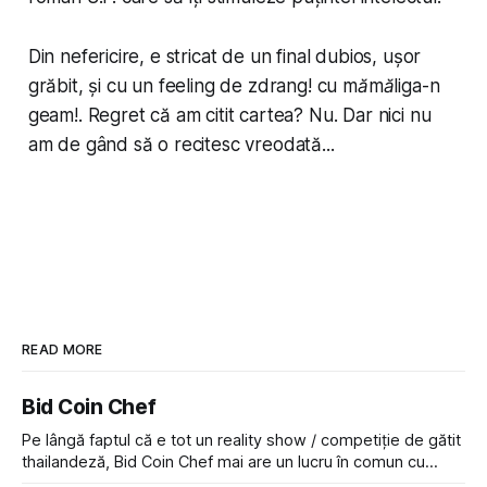
Din nefericire, e stricat de un final dubios, ușor
grăbit, și cu un feeling de
zdrang! cu mămăliga-n
geam!
. Regret că am citit cartea? Nu. Dar nici nu
am de gând să o recitesc vreodată...
READ MORE
Bid Coin Chef
Pe lângă faptul că e tot un reality show / competiție de gătit
thailandeză, Bid Coin Chef mai are un lucru în comun cu
Restaurant War Street King Thailand: și acest show m-a