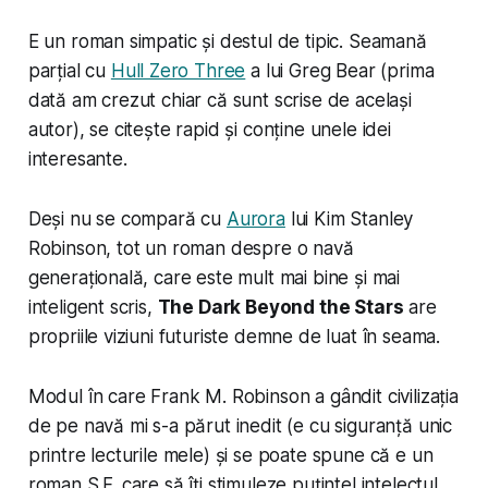
E un roman simpatic și destul de tipic. Seamană
parțial cu
Hull Zero Three
a lui Greg Bear (prima
dată am crezut chiar că sunt scrise de același
autor), se citește rapid și conține unele idei
interesante.
Deși nu se compară cu
Aurora
lui Kim Stanley
Robinson, tot un roman despre o navă
generațională, care este mult mai bine și mai
inteligent scris,
The Dark Beyond the Stars
are
propriile viziuni futuriste demne de luat în seama.
Modul în care Frank M. Robinson a gândit civilizația
de pe navă mi s-a părut inedit (e cu siguranță unic
printre lecturile mele) și se poate spune că e un
roman S.F. care să îți stimuleze puțintel intelectul.