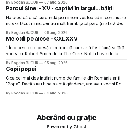
By Bogdan BUCUR
07 aug. 2026
lăsat rece la prima vedere, după care m-a făcut să mă
Parcul Șinei - XV - captivi în largul... bălții
îndrăgostesc de el. Nu mi-a plăcut faptul
Nu cred că o să surprindă pe nimeni vestea că în continuare
nu s-a făcut nimic pentru mult trâmbițatul parc (în afară de
faptul că potăile apărute acolo astă-primăvară au făcut între
By Bogdan BUCUR
06 aug. 2026
timp pui și latră prin gard la lumea care trece prin zonă). Am
Melodii pe alese - CXLXXV
avut, în schimb, o belea
1 Începem cu o piesă electronică care ar fi fost faină și fără
vocea lui Robert Smith de la The Cure: Not In Love de la
Crystal Castles, o formație cu multe piese faine (păcat că s-
By Bogdan BUCUR
05 aug. 2026
a dovedit că jumătatea masculină a acelui duo era cam
Copii popei
dubioasă...) 2. Băgăm la
Cică cel mai des întâlnit nume de familie din România ar fi
"Popa". Dacă stau bine să mă gândesc, am avut vecini Popa
sau colegi de școala Popa cam peste tot deci are sens.
By Bogdan BUCUR
04 aug. 2026
Dexonline spune de etimologia termenului de popă că ar
veni din slava veche, popŭ,
Aberând cu grație
Powered by
Ghost