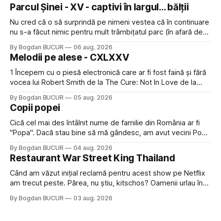
Parcul Șinei - XV - captivi în largul... bălții
Nu cred că o să surprindă pe nimeni vestea că în continuare
nu s-a făcut nimic pentru mult trâmbițatul parc (în afară de
faptul că potăile apărute acolo astă-primăvară au făcut între
By Bogdan BUCUR
06 aug. 2026
timp pui și latră prin gard la lumea care trece prin zonă). Am
Melodii pe alese - CXLXXV
avut, în schimb, o belea
1 Începem cu o piesă electronică care ar fi fost faină și fără
vocea lui Robert Smith de la The Cure: Not In Love de la
Crystal Castles, o formație cu multe piese faine (păcat că s-
By Bogdan BUCUR
05 aug. 2026
a dovedit că jumătatea masculină a acelui duo era cam
Copii popei
dubioasă...) 2. Băgăm la
Cică cel mai des întâlnit nume de familie din România ar fi
"Popa". Dacă stau bine să mă gândesc, am avut vecini Popa
sau colegi de școala Popa cam peste tot deci are sens.
By Bogdan BUCUR
04 aug. 2026
Dexonline spune de etimologia termenului de popă că ar
Restaurant War Street King Thailand
veni din slava veche, popŭ,
Când am văzut inițial reclamă pentru acest show pe Netflix
am trecut peste. Părea, nu știu, kitschos? Oamenii urlau în
tailandeză pe fundal, era cu street food față de chestiile mai
By Bogdan BUCUR
03 aug. 2026
fine dining din alte show-uri... așa că am zis pas. Apoi ceva,
poate plictiseala sau lipsa de alternative pe