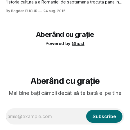
"Istoria culturala a Romaniei de saptamana trecuta pana in
zilele noastre [http://icrpodcast.podbean.com/]", un foarte
By Bogdan BUCUR
24 aug. 2015
savuros podcast prezentat de Institutul Cultural de
Hatereala si Budism, a.k.a. cunoscutii bloggeri Ovidiu Eftimie
[http:
Aberând cu grație
Powered by
Ghost
Aberând cu grație
Mai bine bați câmpii decât să te bată ei pe tine
Subscribe