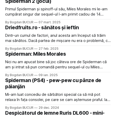
Spiderman 2 (jocul)
ca să o
Primul Spiderman și spinoff-ul său, Miles Morales mi le-am
cumpărat singur dar sequel-ul l-am primit cadou de 14
februarie. Deși a fost la fel de scurt ca celelalte jocuri din
By Bogdan BUCUR
07 mart. 2025
serie (mi-a luat sub 30 de ore să îl termin) a păstrat tot ce
Driedfruits.ro - sănătos și ieftin
mi-a plăcut și a dus jocul
Dintr-un cumul de factori, anul acesta am început să trăim
mai sănătos. Dacă partea de mișcare nu era o problemă, cel
puțin în cazul meu, alimentația era ceva ce se putea
By Bogdan BUCUR
27 feb. 2025
îmbunătăți. Nu că am fi mâncat noi foarte nesănătos până
Spiderman: Miles Morales
acum. Ne-am mutat de câțiva ani pe air fryer,
Nici nu am apucat bine să joc câteva ore de Spiderman că
am și intrat să pun comandă pentru sequel-ul cu Miles
Morales. Era logic: am început seria datorită filmelor Into the
By Bogdan BUCUR
09 ian. 2025
Spider-Verse, unde Miles e protagonistul principal și e
Spiderman (PS4) - pew-pew cu pânze de
prezent și în primul joc, dar fără să își capete
păianjăn
Mi-am luat concediu de sărbători special ca să mă pot
relaxa în fața consolei, pe care se cam așternuse praful. Iar
Across the Spider-Verse mi-a făcut poftă de Spiderman așa
By Bogdan BUCUR
29 dec. 2024
că am decis să dau, în sfârșit, o șansă faimosului joc lansat
Despicătorul de lemne Ruris DL600 - mini-
tocmai în 2018: Marvel's Spider-Man, cu