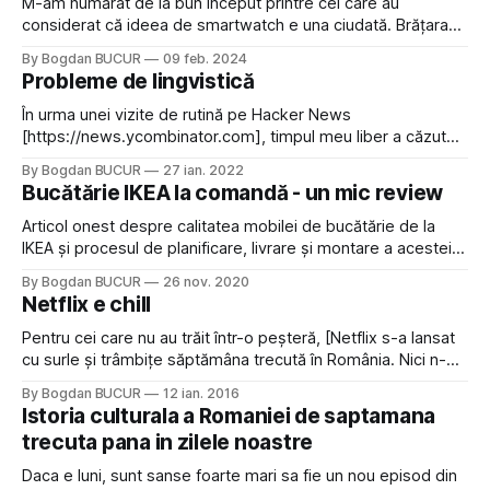
M-am numărat de la bun început printre cei care au
considerat că ideea de smartwatch e una ciudată. Brățara
mea fitness [https://blog.bogdanbucur.eu/bratara-fitness-
By Bogdan BUCUR
09 feb. 2024
la-ce-e-buna/] m-a convins în timp că da, poate că pentru
Probleme de lingvistică
anumite persoane există o utilitate iar mai nou, primul meu
Garmin [https://www.garmin.com/
În urma unei vizite de rutină pe Hacker News
[https://news.ycombinator.com], timpul meu liber a căzut
pradă unei noi surse de interes: problemele de lingvistică
By Bogdan BUCUR
27 ian. 2022
[https://news.ycombinator.com/item?id=30021349].
Bucătărie IKEA la comandă - un mic review
Lingvistica, ca sub forma de studiu asupra diferitelor
limbaje, mi s-a părut mereu interesantă, mai ales
Articol onest despre calitatea mobilei de bucătărie de la
IKEA și procesul de planificare, livrare și montare a acesteia,
bazat pe propria experiență.
By Bogdan BUCUR
26 nov. 2020
Netflix e chill
Pentru cei care nu au trăit într-o peșteră, [Netflix s-a lansat
cu surle și trâmbițe săptămâna trecută în România. Nici n-
am văzut bine primul status pe Facebook pe tema asta că
By Bogdan BUCUR
12 ian. 2016
am și sărit să îmi fac cont, mai ales că prima luna e gratuită.
Istoria culturala a Romaniei de saptamana
Deși știam de multă vreme
trecuta pana in zilele noastre
Daca e luni, sunt sanse foarte mari sa fie un nou episod din