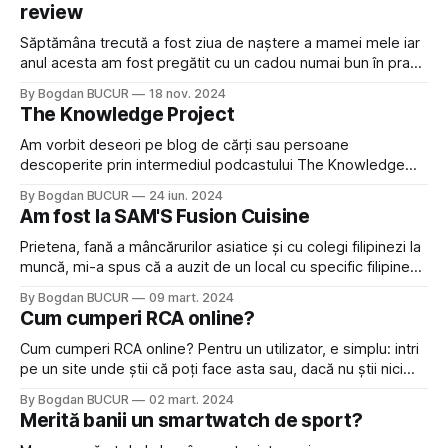
review
Săptămâna trecută a fost ziua de naștere a mamei mele iar
anul acesta am fost pregătit cu un cadou numai bun în prag
de iarnă: un despicător de lemne. Mă gândeam de câțiva ani
By Bogdan BUCUR
18 nov. 2024
la unul dar ce am văzut prin magazine părea prea scump și
The Knowledge Project
prea voluminos. Însă cum
Am vorbit deseori pe blog de cărți sau persoane
descoperite prin intermediul podcastului The Knowledge
Project fără să fi vorbit vreodată despre podcast în sine. E o
By Bogdan BUCUR
24 iun. 2024
greșeală și trebuie corectată. Nu pot spune că îmi plac
Am fost la SAM'S Fusion Cuisine
podcasturile sau că le înțeleg. Mai ascultam, pe vremuri,
podcastul ICR prin virtutea
Prietena, fană a mâncărurilor asiatice și cu colegi filipinezi la
muncă, mi-a spus că a auzit de un local cu specific filipinez
deschis recent în București. Vasile Trolu', bloggerul și
By Bogdan BUCUR
09 mart. 2024
caricaturistul din spatele Utopiei Balcanice
Cum cumperi RCA online?
[https://utopiabalcanica.net/about/], a postat un review
cinstit [https://utopiabalcanica.net/2024/02/
Cum cumperi RCA online? Pentru un utilizator, e simplu: intri
pe un site unde știi că poți face asta sau, dacă nu știi nici
unul, faci o căutare pe Google și îl alegi pe primul care îți
By Bogdan BUCUR
02 mart. 2024
prezintă încredere. Problemele sunt pe partea cealaltă a
Merită banii un smartwatch de sport?
baricadei: ești un antreprenor sau