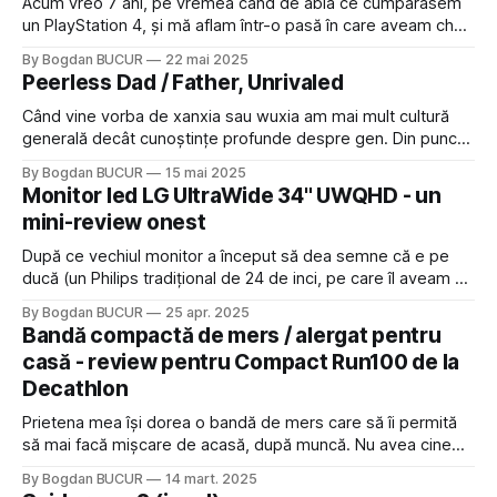
Acum vreo 7 ani, pe vremea când de abia ce cumpărasem
un PlayStation 4, și mă aflam într-o pasă în care aveam chef
de RPG-uri, am cumpărat un titlu oarecare din simplul motiv
By Bogdan BUCUR
22 mai 2025
că era la ofertă și a costat doar vreo 30 de lei. Apoi am uitat
Peerless Dad / Father, Unrivaled
de el.
Când vine vorba de xanxia sau wuxia am mai mult cultură
generală decât cunoștințe profunde despre gen. Din punct
de vedere literar am început direct cu Cradle, care e scris
By Bogdan BUCUR
15 mai 2025
de un autor american, și deci o imitație (chit că una extrem
Monitor led LG UltraWide 34" UWQHD - un
de reușită) și am continuat cu Beware of
mini-review onest
După ce vechiul monitor a început să dea semne că e pe
ducă (un Philips tradițional de 24 de inci, pe care îl aveam de
5 ani) am început să caut unul nou. Ca programator m-am
By Bogdan BUCUR
25 apr. 2025
obișnuit să lucrez pe trei ecrane (laptop + 2 monitoare) dar
Bandă compactă de mers / alergat pentru
am fost nevoit să
casă - review pentru Compact Run100 de la
Decathlon
Prietena mea își dorea o bandă de mers care să îi permită
să mai facă mișcare de acasă, după muncă. Nu avea cine
știe ce pretenții: să aibă brațe laterale, ca să se poată
By Bogdan BUCUR
14 mart. 2025
sprijini de ele în caz că își pierde echilibrul și să fie pliabilă,