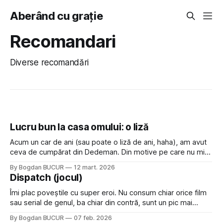
Aberând cu grație
Recomandari
Diverse recomandări
Lucru bun la casa omului: o liză
Acum un car de ani (sau poate o liză de ani, haha), am avut
ceva de cumpărat din Dedeman. Din motive pe care nu mi
le mai amintesc, nu putea fi transportat cu mașina
By Bogdan BUCUR
12 mart. 2026
personală, era prea voluminos și/sau greu pentru a fi cărat
Dispatch (jocul)
în brațe iar livrarea oferită
Îmi plac poveștile cu super eroi. Nu consum chiar orice film
sau serial de genul, ba chiar din contră, sunt un pic mai
selectiv, dar este un subiect care îmi stârnește interesul. Iar
By Bogdan BUCUR
07 feb. 2026