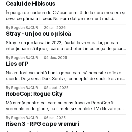
Dispatch, jocul dezvoltat de AdHoc Studio a reușit să mă
Ceaiul de Hibiscus
prindă. Interesul asupra poveștii și personajelor mi
În punga de cadouri de Crăciun primită de la sora mea era și
ceva ce părea a fi ceai. Nu i-am dat pe moment multă
atenție, fiind mai interesat de celelalte lucruri. Apoi, undeva
By Bogdan BUCUR
20 ian. 2026
în perioada sărbătorilor, mi-am reamintit de acea bucată de
Stray - un joc cu o pisică
cadou. Beau destul de des băuturi fierbinți,
Stray e un joc lansat în 2022, lăudat la vremea lui, pe care
intenționam să îl joc și care a fost oferit în colecția de jocuri
PS Plus din noiembrie. Bonus, e și destul de scurt (până la
By Bogdan BUCUR
04 dec. 2025
8-10 ore pentru compleționiști), deci perfect pentru a fi
Lies of P
terminat în mini-vacanța
Nu am fost niciodată bun la jocuri care să necesite reflexe
rapide. Deși seria Dark Souls și conceptul de soulslikes mi
se păreau interesante, ca om care se joacă de regulă pe
By Bogdan BUCUR
08 sept. 2025
story-mode și tot moare, am stat departe de ele. Păreau
RoboCop: Rogue City
mult prea dificile și nu pentru mine. Apoi
Mă număr printre cei care au prins franciza RoboCop în
vremurile ei de glorie, cu filmele și serialele TV difuzate pe
ProTV și serialul de animație în diminețile de weekend. Cum
By Bogdan BUCUR
06 iun. 2025
să nu îl apreciezi pe Alex Murphy, polițistul dedicat meseriei
Risen 3 - RPG ca pe vremuri
sale și transformat după moarte într-un cyborg de neoprit?