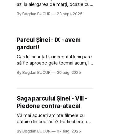
azi la alergarea de marți, ocazie cu
care am avut "oportunitatea" de a
By Bogdan BUCUR
23 sept. 2025
vedea viitorul parc dintr-un capăt
într-altul și să constat cu
dezamăgire că în continuare lucrurile
nu mișcă. Da, avem garduri montate
Parcul Șinei - IX - avem
de vreo lună. Problema e că acum
garduri!
Gardul anunțat la începutul lunii pare
să fie aproape gata tocmai acum, la
final de august. S-au pus stâlpi de
By Bogdan BUCUR
30 aug. 2025
oțel pe margine, s-au îngropat în
ciment, apoi s-au sudat plase de
sârmă peste. La final, a venit cineva
și a pus peste genul acela de plasă
Saga parcului Șinei - VIII -
anti-grindină care se
Piedone contra-atacă!
Vă mai aduceți aminte filmele cu
bătaie din copilărie? Pe final era o
scenă când eroul principal, de regulă
By Bogdan BUCUR
07 aug. 2025
Van Damme, tocmai o încasase grav