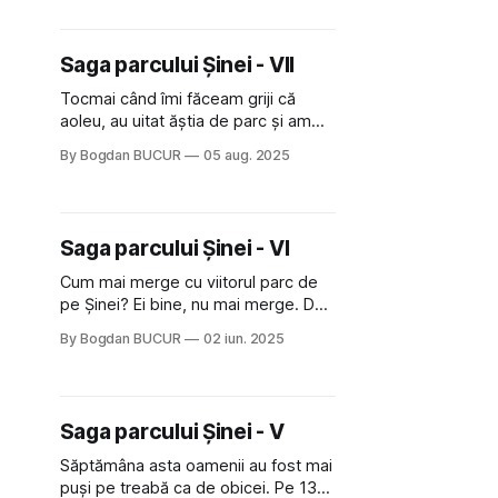
de la antagonist, apoi se ridica
dramatic de la podea, se scutura de
praf și de sânge și începea contra-
Saga parcului Șinei - VII
atacul! Ei bine, cred că asta
Tocmai când îmi făceam griji că
aoleu, au uitat ăștia de parc și am
pierdut un subiect de umplut blogul
By Bogdan BUCUR
05 aug. 2025
în zilele fără inspirație, au început să
mai miște ceva. Am ajuns în august,
la mai bine de două luni de la
ultimele lucrări, când au ras zona,
Saga parcului Șinei - VI
eliminând construcțiile
Cum mai merge cu viitorul parc de
pe Șinei? Ei bine, nu mai merge. De
la jumătatea lunii mai lucrurile stau
By Bogdan BUCUR
02 iun. 2025
pe loc iar ploile abundente din
ultimele zile au avut grijă să
înnămolească bine terenul. Partea
bună e că s-a mai și înverzit cu
Saga parcului Șinei - V
ocazia asta. Dacă ar pune
Săptămâna asta oamenii au fost mai
puși pe treabă ca de obicei. Pe 13