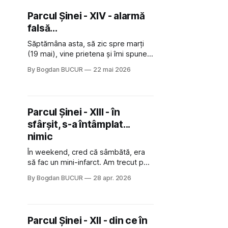
care trece prin zonă). Am avut, în
Parcul Șinei - XIV - alarmă
schimb, o belea
falsă...
Săptămâna asta, să zic spre marți
(19 mai), vine prietena și îmi spune:
"Cred că au început ăștia să lucreze
By Bogdan BUCUR
22 mai 2026
la parc!". Erau utilaje pe stradă și
decopertau asfaltul. Teoria ei era că
sapă ca să aibă pe unde trage țevi
de apă, poate și curent. Ar fi
Parcul Șinei - XIII - în
sfârșit, s-a întâmplat...
nimic
În weekend, cred că sâmbătă, era
să fac un mini-infarct. Am trecut pe
lângă viitorul "parc" și am văzut
By Bogdan BUCUR
28 apr. 2026
oameni înăuntru, care făceau chestii.
"Măi să fie", mi-am zis, "te
pomenești că în sfârșit demarează
lucrările!". A trecut totuși mai bine de
Parcul Șinei - XII - din ce în
un an