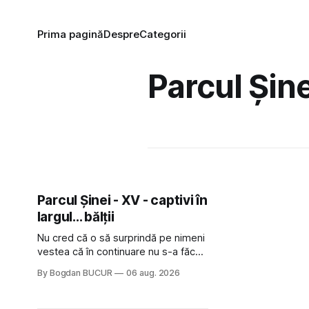
Prima pagină
Despre
Categorii
Parcul Șine
Parcul Șinei - XV - captivi în
largul... bălții
Nu cred că o să surprindă pe nimeni
vestea că în continuare nu s-a făcut
nimic pentru mult trâmbițatul parc (în
By Bogdan BUCUR
06 aug. 2026
afară de faptul că potăile apărute
acolo astă-primăvară au făcut între
timp pui și latră prin gard la lumea