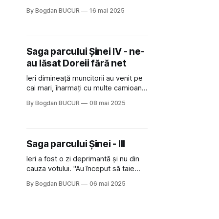
mai s-a semnat, chipurile, contractul
By Bogdan BUCUR
16 mai 2025
cu CFR pentru a permite
dezvoltarea terenului și cel puțin în
teorie înseamnă că în curând vom
putea vedea cum se încep
Saga parcului Șinei IV - ne-
construcțiile. Până la construit, ca să
au lăsat Doreii fără net
dăm Cezarului ce
Ieri dimineață muncitorii au venit pe
cai mari, înarmați cu multe camioane
și utilaje și cu mult drag și spor au
By Bogdan BUCUR
08 mai 2025
continuat să taie copacii de pe șină.
Din exces de zel, au tăiat cumva și
din cablurile Digi astfel încât noi cei
din zonă ne-am trezit fără semnal la
Saga parcului Șinei - III
Ieri a fost o zi deprimantă și nu din
cauza votului. "Au început să taie
copacii de pe șină", mi-a spus
By Bogdan BUCUR
06 mai 2025
prietena de dimineață. Era inevitabil
că se va ajunge la asta de când am
auzit vestea parcului cel nou dar
până în acel moment părea ceva