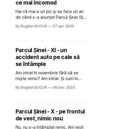
ce mai incomod
Hai că mai e un pic și se face un an
de când s-a anunțat Parcul Șinei fără
să se facă nimic concret. În schimb,
By Bogdan BUCUR
07 apr. 2026
lucrurile se deteriorează din ce în ce
mai rău pentru locuitorii din zonă,
începând cu trotuare blocate de
mașini parcate și sfârșind cu străzi
Parcul Șinei - XI - un
realmente
accident auto pe cale să
se întâmple
Am intrat în noiembrie fără să se
miște nimic? Am intrat. Și cum în
curând vine iarna și frigul mai mult ca
By Bogdan BUCUR
06 nov. 2025
sigur nu se va face nimic prea
curând. Asta e, m-am resemnat cu
ideea și de câte ori să postez că se
bate pasul pe loc? Problema e
Parcul Șinei - X - pe frontul
de vest, nimic nou
Nu, nu s-a întâmplat nimic. Am ieșit