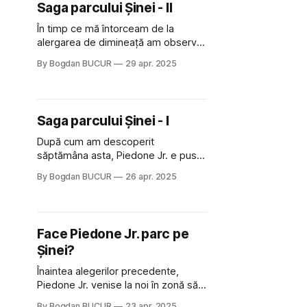
Saga parcului Șinei - II
fictiv,
În timp ce mă întorceam de la
alergarea de dimineață am observat
primul sens că lucrurile încep să se
By Bogdan BUCUR
29 apr. 2025
miște la viitorul parc de pe Șinei. Pe
trotuar și pe terenul viran de vizavi
erau mulți lucrători de la salubritate,
un utilaj de construcții iar un
Saga parcului Șinei - I
buldozer se îndrepta fix
După cum am descoperit
săptămâna asta, Piedone Jr. e pus
pe cai mari și vrea să facă un parc
By Bogdan BUCUR
26 apr. 2025
nou în zona Șinei. Ca locuitor al
zonei consider că inițiativa nu e rea
dar până la parc aștept cu sufletul la
gură nu construcțiile, ci potențialul
Face Piedone Jr. parc pe
circ care va fi
Șinei?
Înaintea alegerilor precedente,
Piedone Jr. venise la noi în zonă să
se laude că face parc. Evident că nu
By Bogdan BUCUR
23 apr. 2025