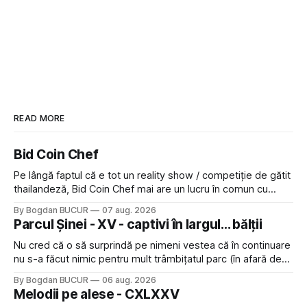
READ MORE
Bid Coin Chef
Pe lângă faptul că e tot un reality show / competiție de gătit
thailandeză, Bid Coin Chef mai are un lucru în comun cu
Restaurant War Street King Thailand: și acest show m-a
By Bogdan BUCUR
07 aug. 2026
lăsat rece la prima vedere, după care m-a făcut să mă
Parcul Șinei - XV - captivi în largul... bălții
îndrăgostesc de el. Nu mi-a plăcut faptul
Nu cred că o să surprindă pe nimeni vestea că în continuare
nu s-a făcut nimic pentru mult trâmbițatul parc (în afară de
faptul că potăile apărute acolo astă-primăvară au făcut între
By Bogdan BUCUR
06 aug. 2026
timp pui și latră prin gard la lumea care trece prin zonă). Am
Melodii pe alese - CXLXXV
avut, în schimb, o belea