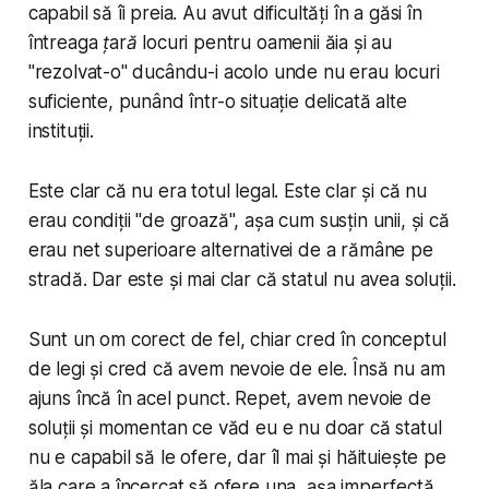
capabil să îi preia. Au avut dificultăți în a găsi
în
întreaga țară
locuri pentru oamenii ăia și au
"rezolvat-o" ducându-i acolo unde nu erau locuri
suficiente, punând într-o situație delicată alte
instituții.
Este clar că nu era totul legal. Este clar și că nu
erau condiții "de groază", așa cum susțin unii, și că
erau
net superioare
alternativei de a rămâne pe
stradă. Dar este și mai clar că statul nu avea soluții.
Sunt un om corect de fel, chiar cred în conceptul
de legi și cred că avem nevoie de ele. Însă nu am
ajuns încă în acel punct. Repet, avem nevoie de
soluții și momentan ce văd eu e nu doar că statul
nu e capabil să le ofere, dar îl mai și hăituiește pe
ăla care a încercat să ofere una, așa imperfectă