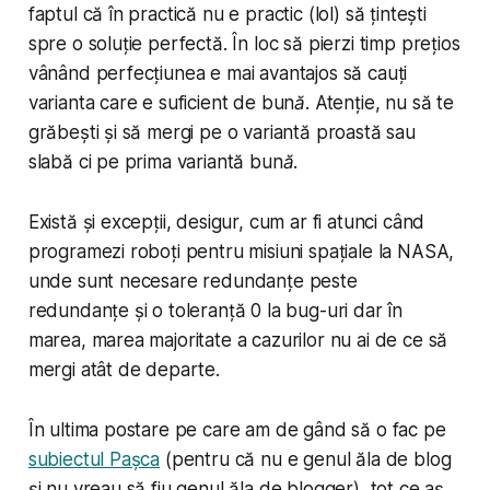
faptul că în practică nu e practic (lol) să țintești
spre o soluție perfectă. În loc să pierzi timp prețios
vânând perfecțiunea e mai avantajos să cauți
varianta care e suficient de
bună
. Atenție, nu să te
grăbești și să mergi pe o variantă proastă sau
slabă ci pe prima variantă
bună
.
Există și excepții, desigur, cum ar fi atunci când
programezi roboți pentru misiuni spațiale la NASA,
unde sunt necesare redundanțe peste
redundanțe și o toleranță 0 la bug-uri dar în
marea, marea majoritate a cazurilor nu ai de ce să
mergi atât de departe.
În ultima postare pe care am de gând să o fac pe
subiectul Pașca
(pentru că nu e genul ăla de blog
și nu vreau să fiu genul ăla de blogger), tot ce aș