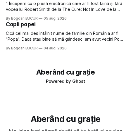
1 Începem cu o piesă electronică care ar fi fost faină și fără
vocea lui Robert Smith de la The Cure: Not In Love de la
Crystal Castles, o formație cu multe piese faine (păcat că s-
By Bogdan BUCUR
05 aug. 2026
a dovedit că jumătatea masculină a acelui duo era cam
Copii popei
dubioasă...) 2. Băgăm la
Cică cel mai des întâlnit nume de familie din România ar fi
"Popa". Dacă stau bine să mă gândesc, am avut vecini Popa
sau colegi de școala Popa cam peste tot deci are sens.
By Bogdan BUCUR
04 aug. 2026
Dexonline spune de etimologia termenului de popă că ar
veni din slava veche, popŭ,
Aberând cu grație
Powered by
Ghost
Aberând cu grație