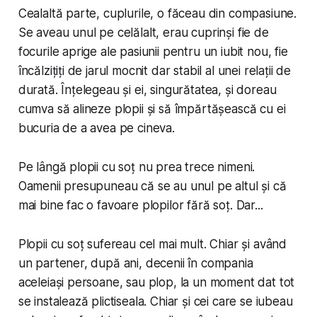
Cealaltă parte, cuplurile, o făceau din compasiune.
Se aveau unul pe celălalt, erau cuprinși fie de
focurile aprige ale pasiunii pentru un iubit nou, fie
încălzițiți de jarul mocnit dar stabil al unei relații de
durată. Înțelegeau și ei, singurătatea, și doreau
cumva să alineze plopii și să împărtășească cu ei
bucuria de a avea pe cineva.
Pe lângă plopii cu soț nu prea trece nimeni.
Oamenii presupuneau că se au unul pe altul și că
mai bine fac o favoare plopilor fără soț. Dar...
Plopii cu soț sufereau cel mai mult. Chiar și având
un partener, după ani, decenii în compania
aceleiași persoane, sau plop, la un moment dat tot
se instalează plictiseala. Chiar și cei care se iubeau