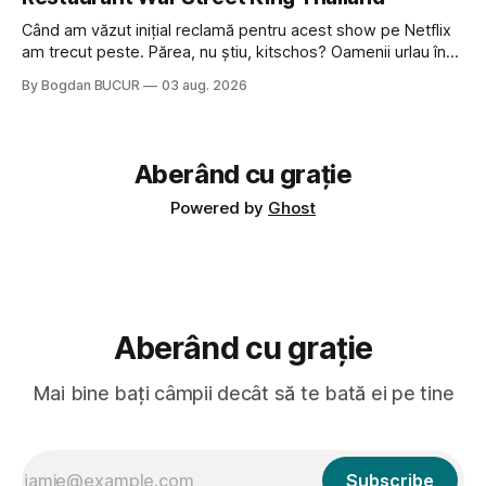
veni din slava veche, popŭ,
Când am văzut inițial reclamă pentru acest show pe Netflix
am trecut peste. Părea, nu știu, kitschos? Oamenii urlau în
tailandeză pe fundal, era cu street food față de chestiile mai
By Bogdan BUCUR
03 aug. 2026
fine dining din alte show-uri... așa că am zis pas. Apoi ceva,
poate plictiseala sau lipsa de alternative pe
Aberând cu grație
Powered by
Ghost
Aberând cu grație
Mai bine bați câmpii decât să te bată ei pe tine
Subscribe