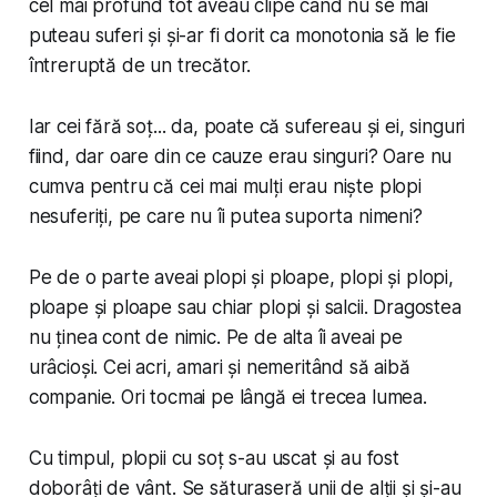
cel mai profund tot aveau clipe când nu se mai
puteau suferi și și-ar fi dorit ca monotonia să le fie
întreruptă de un trecător.
Iar cei fără soț... da, poate că sufereau și ei, singuri
fiind, dar oare din ce cauze erau singuri? Oare nu
cumva pentru că cei mai mulți erau niște plopi
nesuferiți, pe care nu îi putea suporta nimeni?
Pe de o parte aveai plopi și ploape, plopi și plopi,
ploape și ploape sau chiar plopi și salcii. Dragostea
nu ținea cont de nimic. Pe de alta îi aveai pe
urâcioși. Cei acri, amari și nemeritând să aibă
companie. Ori tocmai pe lângă ei trecea lumea.
Cu timpul, plopii cu soț s-au uscat și au fost
doborâți de vânt. Se săturaseră unii de alții și și-au