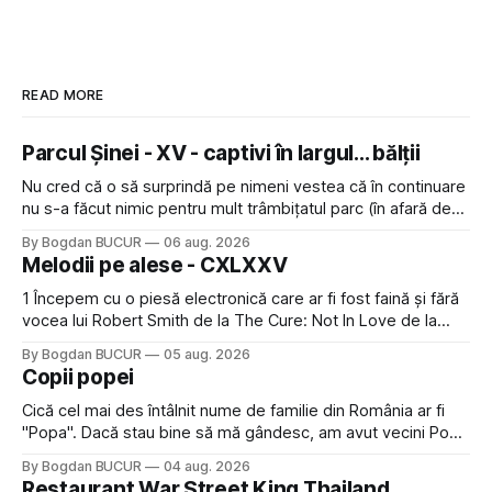
READ MORE
Parcul Șinei - XV - captivi în largul... bălții
Nu cred că o să surprindă pe nimeni vestea că în continuare
nu s-a făcut nimic pentru mult trâmbițatul parc (în afară de
faptul că potăile apărute acolo astă-primăvară au făcut între
By Bogdan BUCUR
06 aug. 2026
timp pui și latră prin gard la lumea care trece prin zonă). Am
Melodii pe alese - CXLXXV
avut, în schimb, o belea
1 Începem cu o piesă electronică care ar fi fost faină și fără
vocea lui Robert Smith de la The Cure: Not In Love de la
Crystal Castles, o formație cu multe piese faine (păcat că s-
By Bogdan BUCUR
05 aug. 2026
a dovedit că jumătatea masculină a acelui duo era cam
Copii popei
dubioasă...) 2. Băgăm la
Cică cel mai des întâlnit nume de familie din România ar fi
"Popa". Dacă stau bine să mă gândesc, am avut vecini Popa
sau colegi de școala Popa cam peste tot deci are sens.
By Bogdan BUCUR
04 aug. 2026
Dexonline spune de etimologia termenului de popă că ar
Restaurant War Street King Thailand