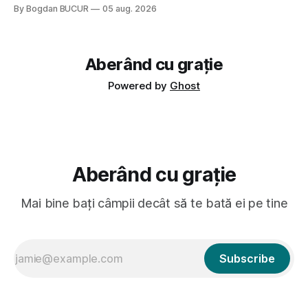
Crystal Castles, o formație cu multe piese faine (păcat că s-
By Bogdan BUCUR
05 aug. 2026
a dovedit că jumătatea masculină a acelui duo era cam
dubioasă...) 2. Băgăm la
Aberând cu grație
Powered by
Ghost
Aberând cu grație
Mai bine bați câmpii decât să te bată ei pe tine
Subscribe