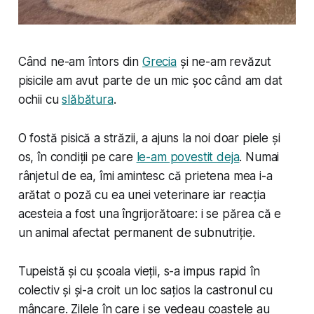
Când ne-am întors din
Grecia
și ne-am revăzut
pisicile am avut parte de un mic șoc când am dat
ochii cu
slăbătura
.
O fostă pisică a străzii, a ajuns la noi doar piele și
os, în condiții pe care
le-am povestit deja
. Numai
rânjetul de ea, îmi amintesc că prietena mea i-a
arătat o poză cu ea unei veterinare iar reacția
acesteia a fost una îngrijorătoare: i se părea că e
un animal afectat permanent de subnutriție.
Tupeistă și cu școala vieții, s-a impus rapid în
colectiv și și-a croit un loc sațios la castronul cu
mâncare. Zilele în care i se vedeau coastele au