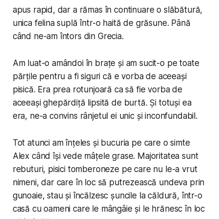
apus rapid, dar a rămas în continuare o slăbătură,
unica felina suplă într-o haită de grăsune. Până
când ne-am întors din Grecia.
Am luat-o amândoi în brațe și am sucit-o pe toate
părțile pentru a fi siguri că e vorba de aceeași
pisică. Era prea rotunjoară ca să fie vorba de
aceeași ghepărdiță lipsită de burtă. Și totuși ea
era, ne-a convins rânjetul ei unic și inconfundabil.
Tot atunci am înțeles și bucuria pe care o simte
Alex când își vede mâțele grase. Majoritatea sunt
rebuturi, pisici tomberoneze pe care nu le-a vrut
nimeni, dar care în loc să putrezească undeva prin
gunoaie, stau și încălzesc șuncile la căldură, într-o
casă cu oameni care le mângâie și le hrănesc în loc