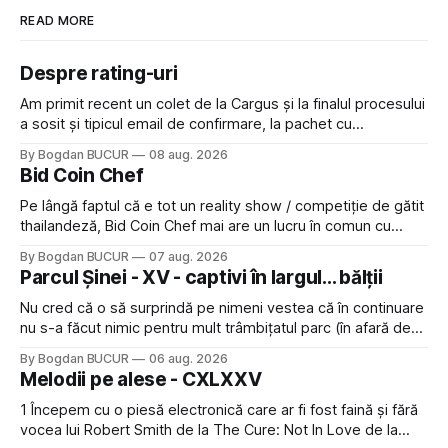
READ MORE
Despre rating-uri
Am primit recent un colet de la Cargus și la finalul procesului
a sosit și tipicul email de confirmare, la pachet cu
rugămintea de a lăsa o recenzie. Cum sunt adeptul
By Bogdan BUCUR
08 aug. 2026
feedback-ului și eram în toate bune, de data asta am dat
Bid Coin Chef
click să le las un rating. Un 5
Pe lângă faptul că e tot un reality show / competiție de gătit
thailandeză, Bid Coin Chef mai are un lucru în comun cu
Restaurant War Street King Thailand: și acest show m-a
By Bogdan BUCUR
07 aug. 2026
lăsat rece la prima vedere, după care m-a făcut să mă
Parcul Șinei - XV - captivi în largul... bălții
îndrăgostesc de el. Nu mi-a plăcut faptul
Nu cred că o să surprindă pe nimeni vestea că în continuare
nu s-a făcut nimic pentru mult trâmbițatul parc (în afară de
faptul că potăile apărute acolo astă-primăvară au făcut între
By Bogdan BUCUR
06 aug. 2026
timp pui și latră prin gard la lumea care trece prin zonă). Am
Melodii pe alese - CXLXXV
avut, în schimb, o belea
1 Începem cu o piesă electronică care ar fi fost faină și fără
vocea lui Robert Smith de la The Cure: Not In Love de la