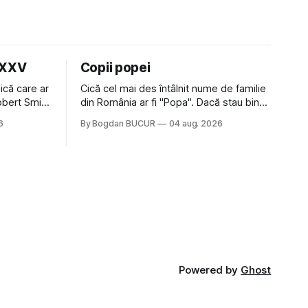
LXXV
Copii popei
ică care ar
Cică cel mai des întâlnit nume de familie
Robert Smith
din România ar fi "Popa". Dacă stau bine
 la Crystal
să mă gândesc, am avut vecini Popa sau
6
By Bogdan BUCUR
04 aug. 2026
iese faine
colegi de școala Popa cam peste tot
tatea
deci are sens. Dexonline spune de
am
etimologia termenului de popă că ar veni
din slava veche, popŭ,
Powered by
Ghost