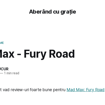
Aberând cu grație
LME
ax - Fury Road
UCUR
—
1 min read
t vad review-uri foarte bune pentru
Mad Max: Fury Road