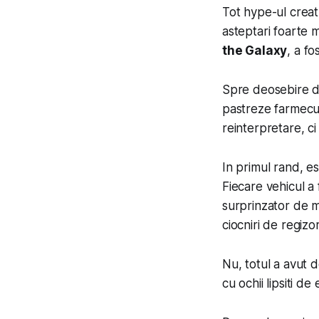
Tot hype-ul creat 
asteptari foarte m
the Galaxy
, a fo
Spre deosebire de
pastreze farmecul
reinterpretare, c
In primul rand, e
Fiecare vehicul a 
surprinzator de m
ciocniri de regiz
Nu, totul a avut 
cu ochii lipsiti d