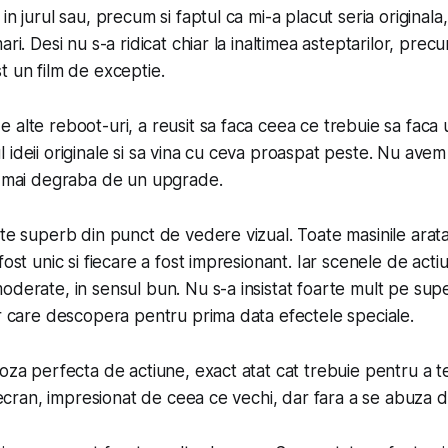
in jurul sau, precum si faptul ca mi-a placut seria original
ari. Desi nu s-a ridicat chiar la inaltimea asteptarilor, pre
st un film de exceptie.
 alte reboot-uri, a reusit sa faca ceea ce trebuie sa faca 
 ideii originale si sa vina cu ceva proaspat peste. Nu ave
i mai degraba de un upgrade.
ste superb din punct de vedere vizual. Toate masinile arat
fost unic si fiecare a fost impresionant. Iar scenele de acti
oderate, in sensul bun. Nu s-a insistat foarte mult pe supe
or care descopera pentru prima data efectele speciale.
doza perfecta de actiune, exact atat cat trebuie pentru a te
e ecran, impresionat de ceea ce vechi, dar fara a se abuza d