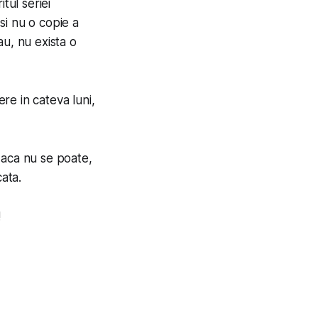
tul seriei
si nu o copie a
au, nu exista o
ere in cateva luni,
daca nu se poate,
cata.
!