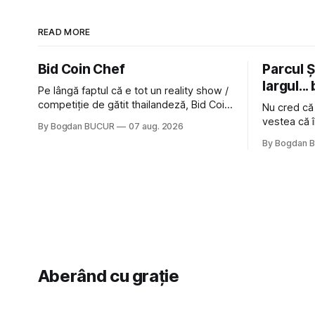
READ MORE
Bid Coin Chef
Parcul Și
largul... 
Pe lângă faptul că e tot un reality show /
competiție de gătit thailandeză, Bid Coin
Nu cred că
Chef mai are un lucru în comun cu
vestea că î
By Bogdan BUCUR
07 aug. 2026
Restaurant War Street King Thailand: și
nimic pentr
By Bogdan 
acest show m-a lăsat rece la prima
afară de fa
vedere, după care m-a făcut să mă
astă-primăv
îndrăgostesc de el. Nu mi-a plăcut faptul
latră prin 
zonă). Am 
Aberând cu grație