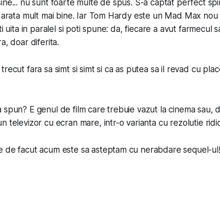
ne... nu sunt foarte multe de spus. S-a captat perfect spiri
a arata mult mai bine. Iar Tom Hardy este un Mad Max nou 
i uita in paralel si poti spune:
da, fiecare a avut farmecul s
a, doar diferita
.
recut fara sa simt si simt si ca as putea sa il revad cu plac
 spun? E genul de film care trebuie vazut la cinema sau, 
 televizor cu ecran mare, intr-o varianta cu rezolutie ridi
e de facut acum este sa asteptam cu nerabdare sequel-ul