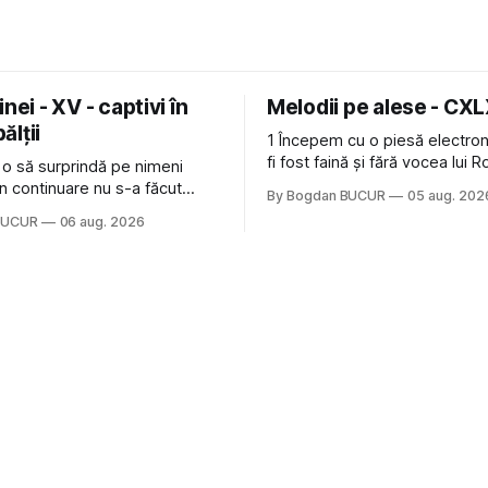
nei - XV - captivi în
Melodii pe alese - CX
bălții
1 Începem cu o piesă electron
fi fost faină și fără vocea lui 
 o să surprindă pe nimeni
de la The Cure: Not In Love de
n continuare nu s-a făcut
By Bogdan BUCUR
05 aug. 202
Castles, o formație cu multe p
u mult trâmbițatul parc (în
BUCUR
06 aug. 2026
(păcat că s-a dovedit că jumă
ptul că potăile apărute acolo
masculină a acelui duo era c
ară au făcut între timp pui și
dubioasă...) 2. Băgăm la
gard la lumea care trece prin
avut, în schimb, o belea