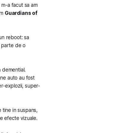
a, m-a facut sa am
cum
Guardians of
un reboot: sa
m parte de o
a demential.
une auto au fost
r-explozii, super-
 tine in suspans,
e efecte vizuale.