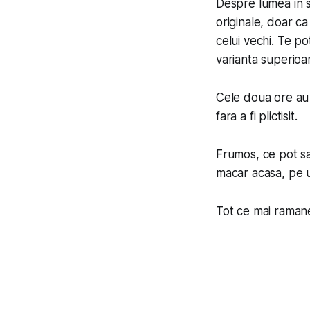
Despre lumea in si
originale, doar c
celui vechi. Te pot
varianta superioar
Cele doua ore au t
fara a fi plictisit.
Frumos, ce pot sa
macar acasa, pe un
Tot ce mai raman