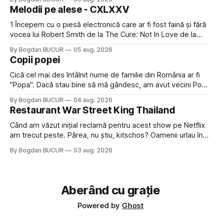
timp pui și latră prin gard la lumea care trece prin zonă). Am
Melodii pe alese - CXLXXV
avut, în schimb, o belea
1 Începem cu o piesă electronică care ar fi fost faină și fără
vocea lui Robert Smith de la The Cure: Not In Love de la
Crystal Castles, o formație cu multe piese faine (păcat că s-
By Bogdan BUCUR
05 aug. 2026
a dovedit că jumătatea masculină a acelui duo era cam
Copii popei
dubioasă...) 2. Băgăm la
Cică cel mai des întâlnit nume de familie din România ar fi
"Popa". Dacă stau bine să mă gândesc, am avut vecini Popa
sau colegi de școala Popa cam peste tot deci are sens.
By Bogdan BUCUR
04 aug. 2026
Dexonline spune de etimologia termenului de popă că ar
Restaurant War Street King Thailand
veni din slava veche, popŭ,
Când am văzut inițial reclamă pentru acest show pe Netflix
am trecut peste. Părea, nu știu, kitschos? Oamenii urlau în
tailandeză pe fundal, era cu street food față de chestiile mai
By Bogdan BUCUR
03 aug. 2026
fine dining din alte show-uri... așa că am zis pas. Apoi ceva,
poate plictiseala sau lipsa de alternative pe
Aberând cu grație
Powered by
Ghost