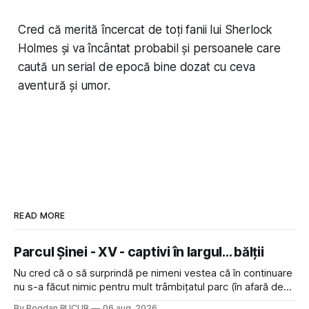
Cred că merită încercat de toți fanii lui Sherlock
Holmes și va încântat probabil și persoanele care
caută un serial de epocă bine dozat cu ceva
aventură și umor.
READ MORE
Parcul Șinei - XV - captivi în largul... bălții
Nu cred că o să surprindă pe nimeni vestea că în continuare
nu s-a făcut nimic pentru mult trâmbițatul parc (în afară de
faptul că potăile apărute acolo astă-primăvară au făcut între
By Bogdan BUCUR
06 aug. 2026