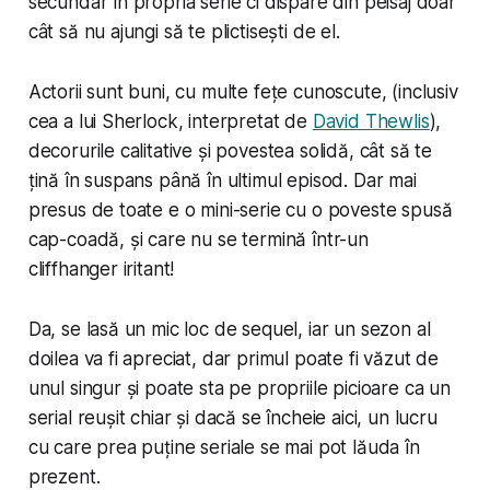
secundar în propria serie ci dispare din peisaj doar
cât să nu ajungi să te plictisești de el.
Actorii sunt buni, cu multe fețe cunoscute, (inclusiv
cea a lui Sherlock, interpretat de
David Thewlis
),
decorurile calitative și povestea solidă, cât să te
țină în suspans până în ultimul episod. Dar mai
presus de toate e o mini-serie cu o poveste spusă
cap-coadă, și care nu se termină într-un
cliffhanger iritant!
Da, se lasă un mic loc de sequel, iar un sezon al
doilea va fi apreciat, dar primul poate fi văzut de
unul singur și poate sta pe propriile picioare ca un
serial reușit chiar și dacă se încheie aici, un lucru
cu care prea puține seriale se mai pot lăuda în
prezent.