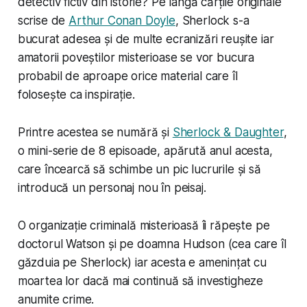
detectiv fictiv din istorie? Pe lângă cărțile originale
scrise de
Arthur Conan Doyle
, Sherlock s-a
bucurat adesea și de multe ecranizări reușite iar
amatorii poveștilor misterioase se vor bucura
probabil de aproape orice material care îl
folosește ca inspirație.
Printre acestea se numără și
Sherlock & Daughter
,
o mini-serie de 8 episoade, apărută anul acesta,
care încearcă să schimbe un pic lucrurile și să
introducă un personaj nou în peisaj.
O organizație criminală misterioasă îi răpește pe
doctorul Watson și pe doamna Hudson (cea care îl
găzduia pe Sherlock) iar acesta e amenințat cu
moartea lor dacă mai continuă să investigheze
anumite crime.