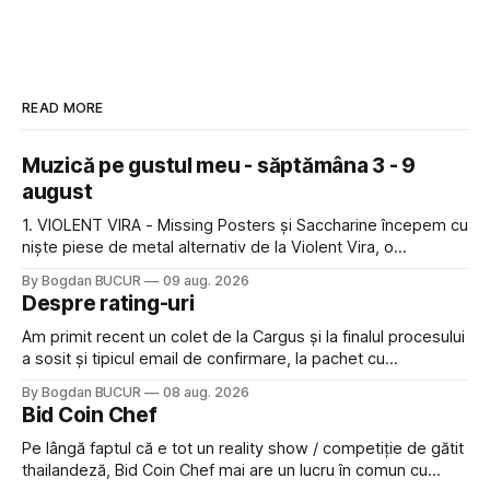
READ MORE
Muzică pe gustul meu - săptămâna 3 - 9
august
1. VIOLENT VIRA - Missing Posters și Saccharine începem cu
niște piese de metal alternativ de la Violent Vira, o
americancă de origine mexicană cu o voce potrivită pentru
By Bogdan BUCUR
09 aug. 2026
acest gen. E genul de muzică pe care îl ascultam cu plăcere
Despre rating-uri
acum 15-20 de ani și mă bucur să văd
Am primit recent un colet de la Cargus și la finalul procesului
a sosit și tipicul email de confirmare, la pachet cu
rugămintea de a lăsa o recenzie. Cum sunt adeptul
By Bogdan BUCUR
08 aug. 2026
feedback-ului și eram în toate bune, de data asta am dat
Bid Coin Chef
click să le las un rating. Un 5
Pe lângă faptul că e tot un reality show / competiție de gătit
thailandeză, Bid Coin Chef mai are un lucru în comun cu