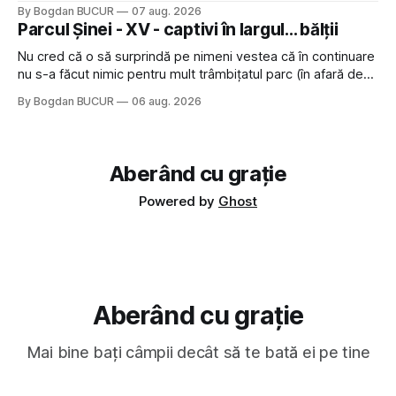
Restaurant War Street King Thailand: și acest show m-a
By Bogdan BUCUR
07 aug. 2026
lăsat rece la prima vedere, după care m-a făcut să mă
Parcul Șinei - XV - captivi în largul... bălții
îndrăgostesc de el. Nu mi-a plăcut faptul
Nu cred că o să surprindă pe nimeni vestea că în continuare
nu s-a făcut nimic pentru mult trâmbițatul parc (în afară de
faptul că potăile apărute acolo astă-primăvară au făcut între
By Bogdan BUCUR
06 aug. 2026
timp pui și latră prin gard la lumea care trece prin zonă). Am
avut, în schimb, o belea
Aberând cu grație
Powered by
Ghost
Aberând cu grație
Mai bine bați câmpii decât să te bată ei pe tine