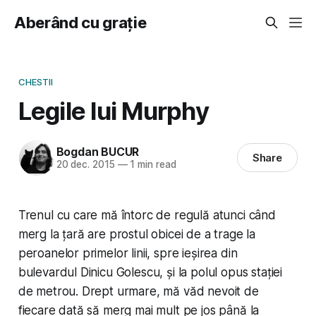
Aberând cu grație
CHESTII
Legile lui Murphy
Bogdan BUCUR
Share
20 dec. 2015
—
1 min read
Trenul cu care mă întorc de regulă atunci când
merg la țară are prostul obicei de a trage la
peroanelor primelor linii, spre ieșirea din
bulevardul Dinicu Golescu, și la polul opus stației
de metrou. Drept urmare, mă văd nevoit de
fiecare dată să merg mai mult pe jos până la