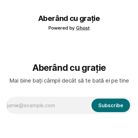
avut, în schimb, o belea
Aberând cu grație
Powered by
Ghost
Aberând cu grație
Mai bine bați câmpii decât să te bată ei pe tine
Subscribe