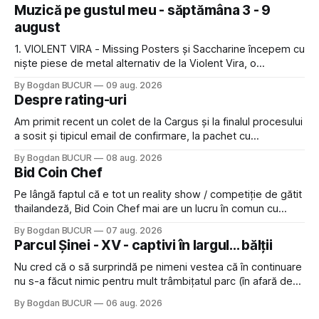
Muzică pe gustul meu - săptămâna 3 - 9
august
1. VIOLENT VIRA - Missing Posters și Saccharine începem cu
niște piese de metal alternativ de la Violent Vira, o
americancă de origine mexicană cu o voce potrivită pentru
By Bogdan BUCUR
09 aug. 2026
acest gen. E genul de muzică pe care îl ascultam cu plăcere
Despre rating-uri
acum 15-20 de ani și mă bucur să văd
Am primit recent un colet de la Cargus și la finalul procesului
a sosit și tipicul email de confirmare, la pachet cu
rugămintea de a lăsa o recenzie. Cum sunt adeptul
By Bogdan BUCUR
08 aug. 2026
feedback-ului și eram în toate bune, de data asta am dat
Bid Coin Chef
click să le las un rating. Un 5
Pe lângă faptul că e tot un reality show / competiție de gătit
thailandeză, Bid Coin Chef mai are un lucru în comun cu
Restaurant War Street King Thailand: și acest show m-a
By Bogdan BUCUR
07 aug. 2026
lăsat rece la prima vedere, după care m-a făcut să mă
Parcul Șinei - XV - captivi în largul... bălții
îndrăgostesc de el. Nu mi-a plăcut faptul
Nu cred că o să surprindă pe nimeni vestea că în continuare
nu s-a făcut nimic pentru mult trâmbițatul parc (în afară de
faptul că potăile apărute acolo astă-primăvară au făcut între
By Bogdan BUCUR
06 aug. 2026
timp pui și latră prin gard la lumea care trece prin zonă). Am