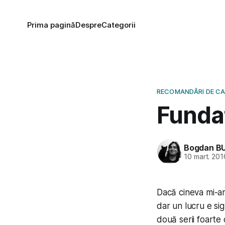
Prima pagină
Despre
Categorii
RECOMANDĂRI DE C
Fundaț
Bogdan B
10 mart. 201
Dacă cineva mi-ar
dar un lucru e sig
două serii foarte d