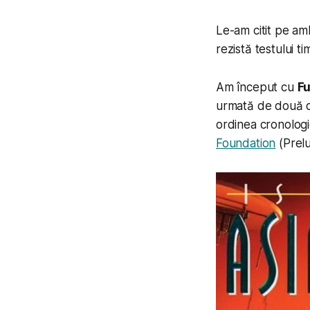
Le-am citit pe am
rezistă testului ti
Am început cu
F
urmată de două că
ordinea cronologi
Foundation
(
Prelu