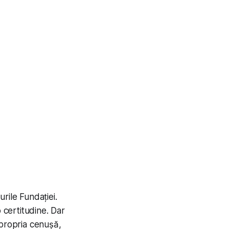
rile Fundației.
 certitudine. Dar
 propria cenușă,