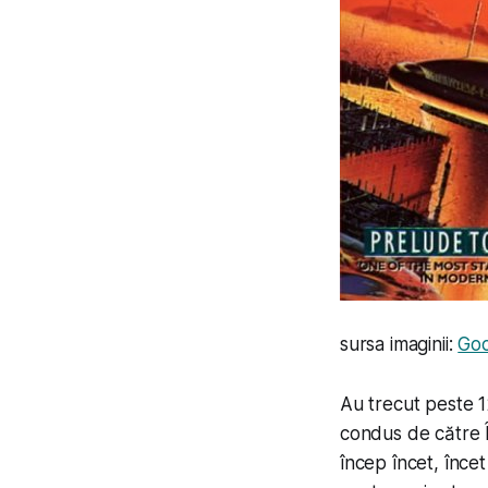
sursa imaginii:
Go
Au trecut peste 1
condus de către Î
încep încet, încet