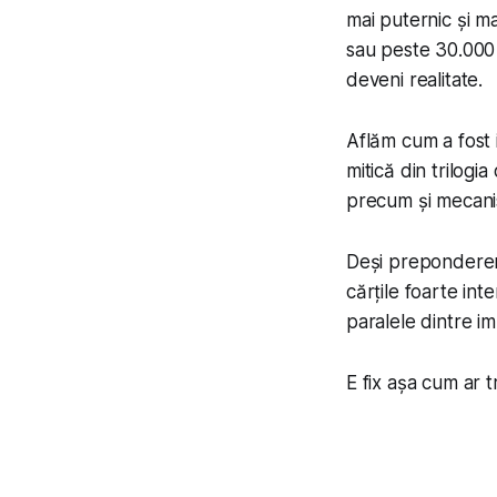
mai puternic și ma
sau peste 30.000 d
deveni realitate.
Aflăm cum a fost i
mitică din trilogia
precum și mecanis
Deși preponderent
cărțile foarte int
paralele dintre imp
E fix așa cum ar tr