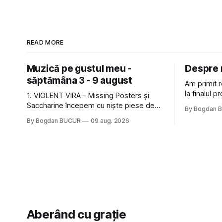
READ MORE
Muzică pe gustul meu -
Despre r
săptămâna 3 - 9 august
Am primit r
la finalul p
1. VIOLENT VIRA - Missing Posters și
de confirm
Saccharine începem cu niște piese de
By Bogdan 
de a lăsa 
metal alternativ de la Violent Vira, o
By Bogdan BUCUR
09 aug. 2026
feedback-u
americancă de origine mexicană cu o
data asta a
voce potrivită pentru acest gen. E genul
Un 5
de muzică pe care îl ascultam cu plăcere
acum 15-20 de ani și mă bucur să văd
Aberând cu grație