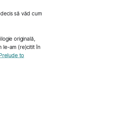
m decis să văd cum
logie originală,
le-am (re)citit în
Prelude to