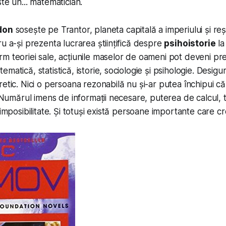
te un... matematician.
don
sosește pe Trantor, planeta capitală a imperiului și re
ru a-și prezenta lucrarea științifică despre
psihoistorie
la
m teoriei sale, acțiunile maselor de oameni pot deveni pred
matică, statistică, istorie, sociologie și psihologie. Desig
etic. Nici o persoana rezonabilă nu și-ar putea închipui că 
e. Numărul imens de informații necesare, puterea de calcul, 
 imposibilitate. Și totuși există persoane importante care cr