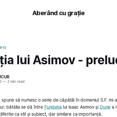
Aberând cu grație
ARTE
ia lui Asimov - prelu
UCUR
6
—
2 min read
 spune să numesc o serie de căpătâi în domeniul S.F. mi-ar
ur: bătălia se dă între
Fundația
lui Isaac Asimov și
Dune
a l
iferite ca stil și subiect, dar similare ca importanță.