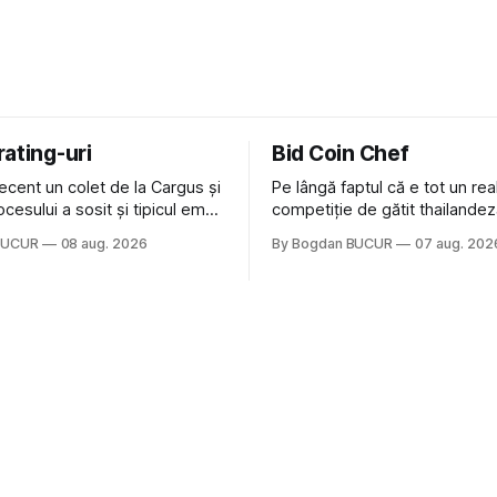
ating-uri
Bid Coin Chef
ecent un colet de la Cargus și
Pe lângă faptul că e tot un rea
rocesului a sosit și tipicul email
competiție de gătit thailandez
are, la pachet cu rugămintea
Chef mai are un lucru în comu
BUCUR
08 aug. 2026
By Bogdan BUCUR
07 aug. 202
o recenzie. Cum sunt adeptul
Restaurant War Street King Tha
lui și eram în toate bune, de
acest show m-a lăsat rece la
m dat click să le las un rating.
vedere, după care m-a făcut
îndrăgostesc de el.