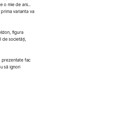
e o mie de ani...
ă prima varianta va
eldon, figura
l de societăți,
e prezentate fac
u să ignori