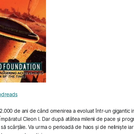
odreads
2.000 de ani de când omenirea a evoluat într-un gigantic im
mpăratul Cleon I. Dar după atâtea milenii de pace și progr
 să scârțâie. Va urma o perioadă de haos și de neliniște iar