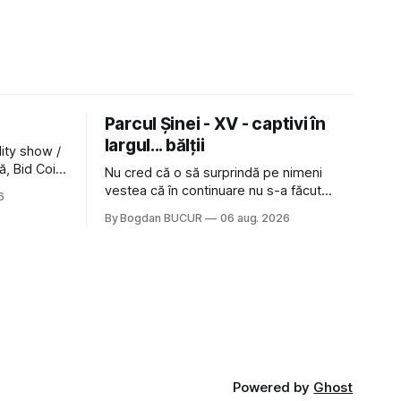
Parcul Șinei - XV - captivi în
largul... bălții
lity show /
ă, Bid Coin
Nu cred că o să surprindă pe nimeni
n cu
vestea că în continuare nu s-a făcut
6
iland: și
nimic pentru mult trâmbițatul parc (în
By Bogdan BUCUR
06 aug. 2026
 prima
afară de faptul că potăile apărute acolo
 să mă
astă-primăvară au făcut între timp pui și
 Nu mi-a plăcut faptul
latră prin gard la lumea care trece prin
zonă). Am avut, în schimb, o belea
Powered by
Ghost