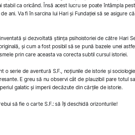
i stabil ca oricând. Însă acest lucru se poate întâmpla pest
e ani. Va fi în sarcina lui Hari și Fundației să se asigure c
nventată și dezvoltată știința psihoistoriei de către Hari S
 originală, și cum a fost posibil să se pună bazele unei astfe
mele prin care aceasta va corecta subtil cursul istoriei.
 o serie de aventură S.F., noțiunile de istorie și sociologi
eresante. E greu să nu observi cât de plauzibil pare totul sa
eriul galatic și imperii decăzute din cărțile de istorie.
ebui să fie o carte S.F.: să îți deschidă orizonturile!