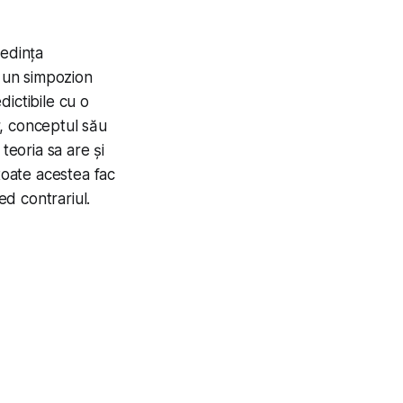
ședința
 un simpozion
ictibile cu o
ur, conceptul său
teoria sa are și
toate acestea fac
ed contrariul.