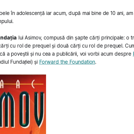
bele în adolescență iar acum, după mai bine de 10 ani, a
mpului.
undația
lui Asimov, compusă din șapte cărți principale: o tri
rți cu rol de prequel și două cărți cu rol de prequel. Cum 
că a poveștii și nu cea a publicării, voi vorbi acum despre
diul Fundației
) și
Forward the Foundation
.