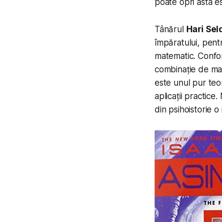
poate opri asta es
Tânărul
Hari Sel
împăratului, pent
matematic. Confor
combinație de mate
este unul pur teor
aplicații practic
din psihoistorie o