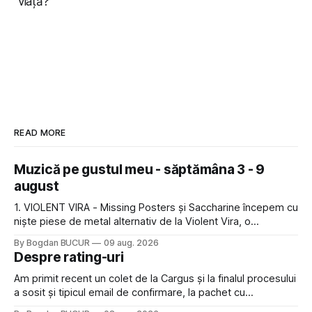
viață?
READ MORE
Muzică pe gustul meu - săptămâna 3 - 9
august
1. VIOLENT VIRA - Missing Posters și Saccharine începem cu
niște piese de metal alternativ de la Violent Vira, o
americancă de origine mexicană cu o voce potrivită pentru
By Bogdan BUCUR
09 aug. 2026
acest gen. E genul de muzică pe care îl ascultam cu plăcere
Despre rating-uri
acum 15-20 de ani și mă bucur să văd
Am primit recent un colet de la Cargus și la finalul procesului
a sosit și tipicul email de confirmare, la pachet cu
rugămintea de a lăsa o recenzie. Cum sunt adeptul