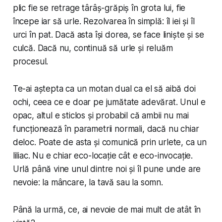
plic fie se retrage târâș-grăpiș în grota lui, fie
începe iar să urle. Rezolvarea în simplă: îl iei și îl
urci în pat. Dacă asta își dorea, se face liniște și se
culcă. Dacă nu, continuă să urle și reluăm
procesul.
Te-ai aștepta ca un motan dual ca el să aibă doi
ochi, ceea ce e doar pe jumătate adevărat. Unul e
opac, altul e sticlos și probabil că ambii nu mai
funcționează în parametrii normali, dacă nu chiar
deloc. Poate de asta și comunică prin urlete, ca un
liliac. Nu e chiar eco-locație cât e eco-invocație.
Urlă până vine unul dintre noi și îl pune unde are
nevoie: la mâncare, la tavă sau la somn.
Până la urmă, ce, ai nevoie de mai mult de atât în