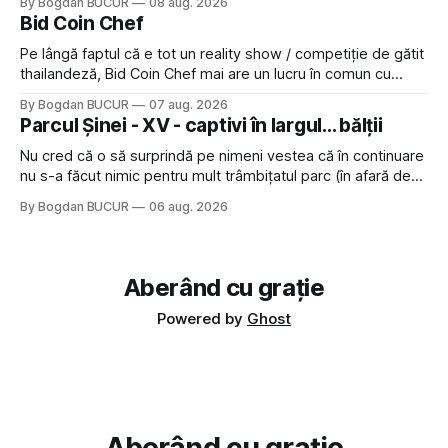
By Bogdan BUCUR
08 aug. 2026
feedback-ului și eram în toate bune, de data asta am dat
Bid Coin Chef
click să le las un rating. Un 5
Pe lângă faptul că e tot un reality show / competiție de gătit
thailandeză, Bid Coin Chef mai are un lucru în comun cu
Restaurant War Street King Thailand: și acest show m-a
By Bogdan BUCUR
07 aug. 2026
lăsat rece la prima vedere, după care m-a făcut să mă
Parcul Șinei - XV - captivi în largul... bălții
îndrăgostesc de el. Nu mi-a plăcut faptul
Nu cred că o să surprindă pe nimeni vestea că în continuare
nu s-a făcut nimic pentru mult trâmbițatul parc (în afară de
faptul că potăile apărute acolo astă-primăvară au făcut între
By Bogdan BUCUR
06 aug. 2026
timp pui și latră prin gard la lumea care trece prin zonă). Am
avut, în schimb, o belea
Aberând cu grație
Powered by
Ghost
Aberând cu grație