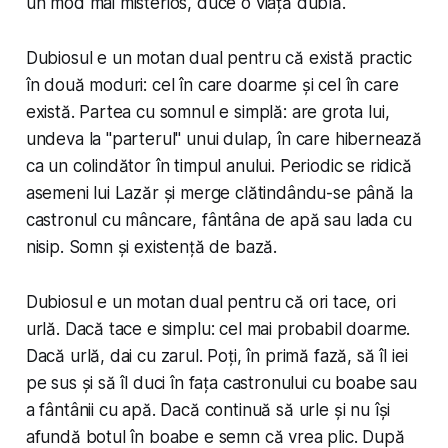
un mod mai misterios, duce o viață dublă.
Dubiosul e un motan dual pentru că există practic
în două moduri: cel în care doarme și cel în care
există. Partea cu somnul e simplă: are grota lui,
undeva la "parterul" unui dulap, în care hibernează
ca un colindător în timpul anului. Periodic se ridică
asemeni lui Lazăr și merge clătindându-se până la
castronul cu mâncare, fântâna de apă sau lada cu
nisip. Somn și existență de bază.
Dubiosul e un motan dual pentru că ori tace, ori
urlă. Dacă tace e simplu: cel mai probabil doarme.
Dacă urlă, dai cu zarul. Poți, în primă fază, să îl iei
pe sus și să îl duci în fața castronului cu boabe sau
a fântânii cu apă. Dacă continuă să urle și nu își
afundă botul în boabe e semn că vrea plic. După