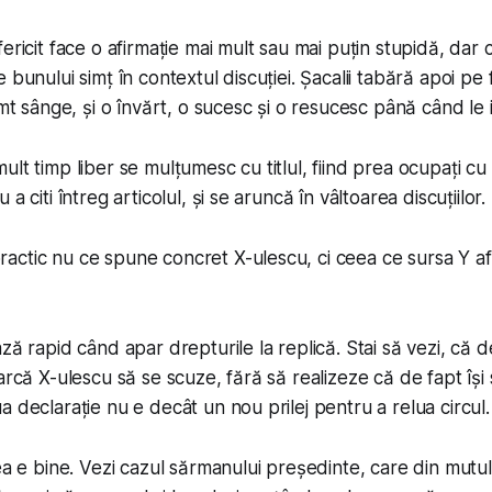
ericit face o afirmație mai mult sau mai puțin stupidă, dar 
 bunului simț în contextul discuției. Șacalii tabără apoi pe 
imt sânge, și o învărt, o sucesc și o resucesc până când le 
lt timp liber se mulțumesc cu titlul, fiind prea ocupați cu al
a citi întreg articolul, și se aruncă în vâltoarea discuțiilor.
ctic nu ce spune concret X-ulescu, ci ceea ce sursa Y afi
ză rapid când apar drepturile la replică. Stai să vezi, că d
earcă X-ulescu să se scuze, fără să realizeze că de fapt își
a declarație nu e decât un nou prilej pentru a relua circul.
ea e bine. Vezi cazul sărmanului președinte, care din mutul