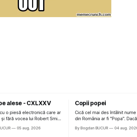
 pe alese - CXLXXV
Copii popei
cu o piesă electronică care ar
Cică cel mai des întâlnit nume
nă și fără vocea lui Robert Smith
din România ar fi "Popa". Dacă
ure: Not In Love de la Crystal
să mă gândesc, am avut veci
BUCUR
05 aug. 2026
By Bogdan BUCUR
04 aug. 202
formație cu multe piese faine
colegi de școala Popa cam pe