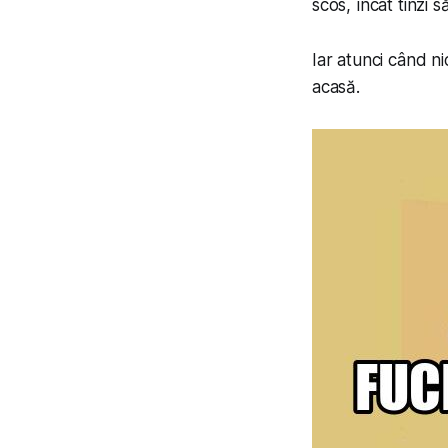
scos, încât tinzi 
Iar atunci când nic
acasă.