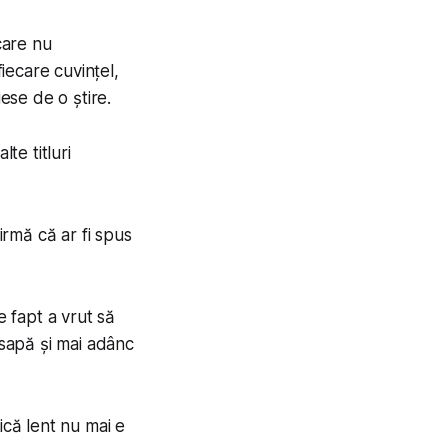
care nu
fiecare cuvințel,
iese de o știre.
te titluri
rmă că ar fi spus
e fapt a vrut să
 sapă și mai adânc
ică lent nu mai e