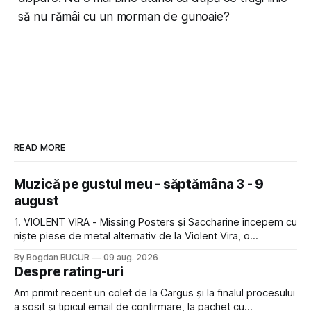
să nu rămâi cu un morman de gunoaie?
READ MORE
Muzică pe gustul meu - săptămâna 3 - 9
august
1. VIOLENT VIRA - Missing Posters și Saccharine începem cu
niște piese de metal alternativ de la Violent Vira, o
americancă de origine mexicană cu o voce potrivită pentru
By Bogdan BUCUR
09 aug. 2026
acest gen. E genul de muzică pe care îl ascultam cu plăcere
Despre rating-uri
acum 15-20 de ani și mă bucur să văd
Am primit recent un colet de la Cargus și la finalul procesului
a sosit și tipicul email de confirmare, la pachet cu