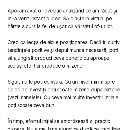
Apoi am avut o revelație analizând ce am făcut și
mi-a venit instant o idee. Să o aștern virtual pe
hârtie a curs la fel de ușor că vărsatul of-urilor.
Cred că lecția de aici e poziționarea. Dacă îți cultivi
tendințele pozitive și depui munca necesară, poți
să ajungi să produci ceva benefic cu aproape
același efort ai produce o mizerie.
Sigur, nu le poți echivala. Cu un nivel minim spre
deloc de investiții poți scoate mizerie după mizerie
(vezi manelele). Cu ceva mai multe investiții inițiale,
poți scoate ceva bun.
În timp, efortul inițial se amortizează și practic
dispare. Nu e mai bine atunci ca după ce tragi linie