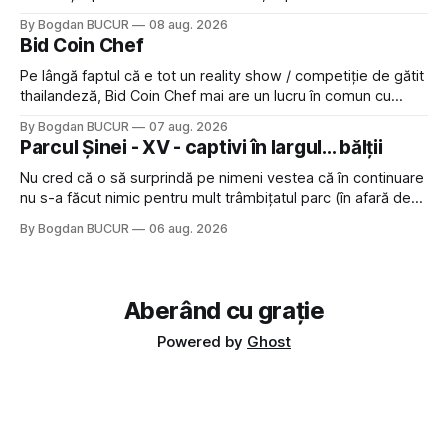
rugămintea de a lăsa o recenzie. Cum sunt adeptul
By Bogdan BUCUR
08 aug. 2026
feedback-ului și eram în toate bune, de data asta am dat
Bid Coin Chef
click să le las un rating. Un 5
Pe lângă faptul că e tot un reality show / competiție de gătit
thailandeză, Bid Coin Chef mai are un lucru în comun cu
Restaurant War Street King Thailand: și acest show m-a
By Bogdan BUCUR
07 aug. 2026
lăsat rece la prima vedere, după care m-a făcut să mă
Parcul Șinei - XV - captivi în largul... bălții
îndrăgostesc de el. Nu mi-a plăcut faptul
Nu cred că o să surprindă pe nimeni vestea că în continuare
nu s-a făcut nimic pentru mult trâmbițatul parc (în afară de
faptul că potăile apărute acolo astă-primăvară au făcut între
By Bogdan BUCUR
06 aug. 2026
timp pui și latră prin gard la lumea care trece prin zonă). Am
avut, în schimb, o belea
Aberând cu grație
Powered by
Ghost