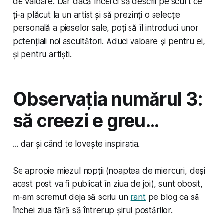
de valoare. Dar dacă încerci să descrii pe scurt ce
ți-a plăcut la un artist și să prezinți o selecție
personală a pieselor sale, poți să îl introduci unor
potențiali noi ascultători. Aduci valoare și pentru ei,
și pentru artiști.
Observația numărul 3:
să creezi e greu...
... dar și când te lovește inspirația.
Se apropie miezul nopții (noaptea de miercuri, deși
acest post va fi publicat în ziua de joi), sunt obosit,
m-am scremut deja să scriu un
rant
pe blog ca să
închei ziua fără să întrerup șirul postărilor.