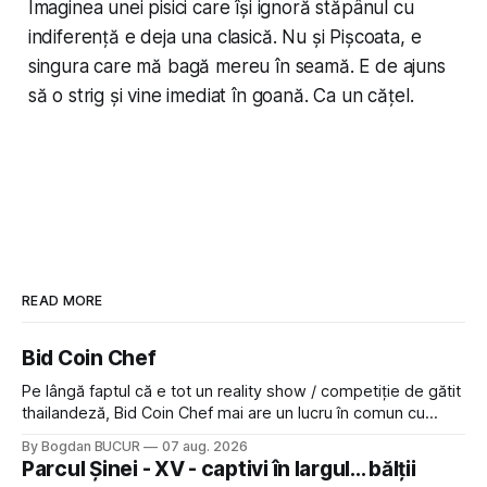
Imaginea unei pisici care își ignoră stăpânul cu
indiferență e deja una clasică. Nu și Pișcoata, e
singura care mă bagă mereu în seamă. E de ajuns
să o strig și vine imediat în goană. Ca un cățel.
READ MORE
Bid Coin Chef
Pe lângă faptul că e tot un reality show / competiție de gătit
thailandeză, Bid Coin Chef mai are un lucru în comun cu
Restaurant War Street King Thailand: și acest show m-a
By Bogdan BUCUR
07 aug. 2026
lăsat rece la prima vedere, după care m-a făcut să mă
Parcul Șinei - XV - captivi în largul... bălții
îndrăgostesc de el. Nu mi-a plăcut faptul