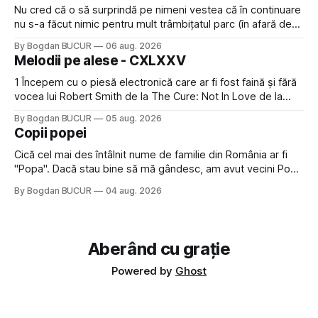
Nu cred că o să surprindă pe nimeni vestea că în continuare
nu s-a făcut nimic pentru mult trâmbițatul parc (în afară de
faptul că potăile apărute acolo astă-primăvară au făcut între
By Bogdan BUCUR
06 aug. 2026
timp pui și latră prin gard la lumea care trece prin zonă). Am
Melodii pe alese - CXLXXV
avut, în schimb, o belea
1 Începem cu o piesă electronică care ar fi fost faină și fără
vocea lui Robert Smith de la The Cure: Not In Love de la
Crystal Castles, o formație cu multe piese faine (păcat că s-
By Bogdan BUCUR
05 aug. 2026
a dovedit că jumătatea masculină a acelui duo era cam
Copii popei
dubioasă...) 2. Băgăm la
Cică cel mai des întâlnit nume de familie din România ar fi
"Popa". Dacă stau bine să mă gândesc, am avut vecini Popa
sau colegi de școala Popa cam peste tot deci are sens.
By Bogdan BUCUR
04 aug. 2026
Dexonline spune de etimologia termenului de popă că ar
veni din slava veche, popŭ,
Aberând cu grație
Powered by
Ghost