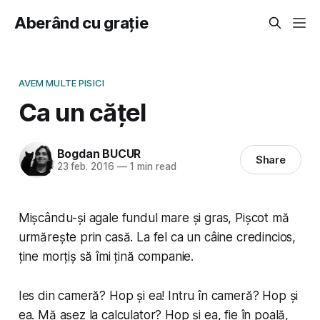
Aberând cu grație
AVEM MULTE PISICI
Ca un cățel
Bogdan BUCUR
Share
23 feb. 2016
—
1 min read
Mișcându-și agale fundul mare și gras, Pișcot mă
urmărește prin casă. La fel ca un câine credincios,
ține morțiș să îmi țină companie.
Ies din cameră? Hop și ea! Intru în cameră? Hop și
ea. Mă așez la calculator? Hop și ea, fie în poală,