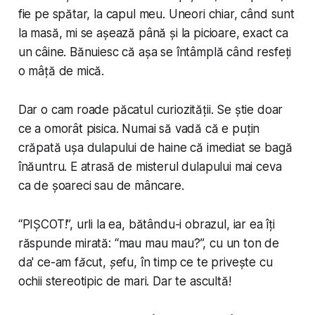
fie pe spătar, la capul meu. Uneori chiar, când sunt
la masă, mi se așează până și la picioare, exact ca
un câine. Bănuiesc că așa se întâmplă când resfeți
o mâță de mică.
Dar o cam roade păcatul curiozității. Se știe doar
ce a omorât pisica. Numai să vadă că e puțin
crăpată ușa dulapului de haine că imediat se bagă
înăuntru. E atrasă de misterul dulapului mai ceva
ca de șoareci sau de mâncare.
“PIȘCOT!”, urli la ea, bătându-i obrazul, iar ea îți
răspunde mirată: “
mau mau mau?
”, cu un ton de
da' ce-am făcut, șefu
, în timp ce te privește cu
ochii stereotipic de mari. Dar te ascultă!