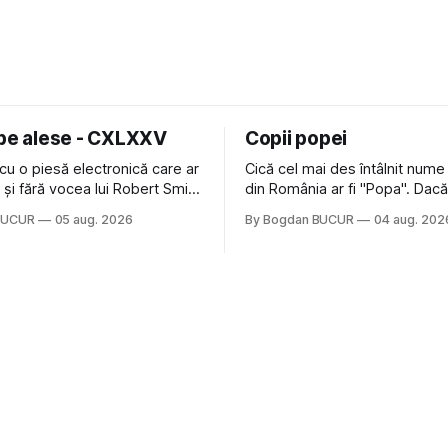
 pe alese - CXLXXV
Copii popei
cu o piesă electronică care ar
Cică cel mai des întâlnit nume
nă și fără vocea lui Robert Smith
din România ar fi "Popa". Dacă
ure: Not In Love de la Crystal
să mă gândesc, am avut veci
BUCUR
05 aug. 2026
By Bogdan BUCUR
04 aug. 202
formație cu multe piese faine
colegi de școala Popa cam pe
s-a dovedit că jumătatea
deci are sens. Dexonline spune de
a acelui duo era cam
etimologia termenului de popă
dubioasă...) 2. Băgăm la
din slava veche, popŭ,