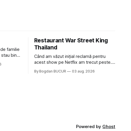
Restaurant War Street King
Thailand
 de familie
 stau bine
Când am văzut inițial reclamă pentru
ni Popa sau
acest show pe Netflix am trecut peste.
6
ste tot
Părea, nu știu, kitschos? Oamenii urlau în
By Bogdan BUCUR
03 aug. 2026
tailandeză pe fundal, era cu street food
 că ar veni
față de chestiile mai fine dining din alte
show-uri... așa că am zis pas. Apoi ceva,
poate plictiseala sau lipsa de alternative
pe
Powered by
Ghost