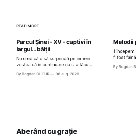
READ MORE
Parcul Șinei - XV - captivi în
Melodii
largul... bălții
1 Începem 
fi fost fai
Nu cred că o să surprindă pe nimeni
de la The C
vestea că în continuare nu s-a făcut
By Bogdan 
Castles, o 
nimic pentru mult trâmbițatul parc (în
By Bogdan BUCUR
06 aug. 2026
(păcat că 
afară de faptul că potăile apărute acolo
masculină 
astă-primăvară au făcut între timp pui și
latră prin gard la lumea care trece prin
zonă). Am avut, în schimb, o belea
Aberând cu grație