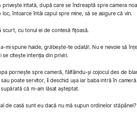
privește iritată, după care se îndreaptă spre camera noa
loc, întoarce întâi capul spre mine, să se asigure că vin.
ă scurt, cu tonul ei de contesă fițoasă.
 a-mi spune
haide, grăbește-te odată!
. Nu e nevoie să înțe
i se citește intenția din priviri.
pa pornește spre cameră, fâlfâindu-și cojocul des de blană
 sau poate servitor, îi deschid ușa iar baba intră în camer
 supărată că m-am lăsat așteptat.
mal de casă sunt eu dacă nu mă supun ordinelor stăpânei? T