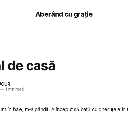
Aberând cu grație
l de casă
UCUR
—
1 min read
unt în baie, m-a pândit. A început să bată cu gheruțele în 