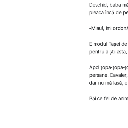
Deschid, baba mă 
pleaca încă de pe 
-
Miau!
, îmi ordon
E modul Tașei de
pentru a știi asta, 
Apoi țopa-țopa-țo
persane. Cavaler,
dar nu mă lasă, e
Păi ce fel de ani