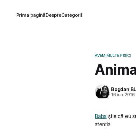
Prima pagină
Despre
Categorii
AVEM MULTE PISICI
Anima
Bogdan B
16 iun. 2016
Baba
știe că eu s
atenția.