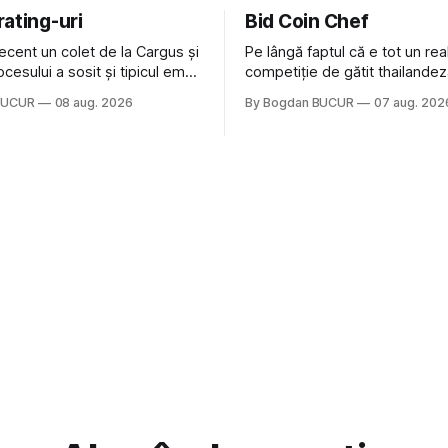
ating-uri
Bid Coin Chef
ecent un colet de la Cargus și
Pe lângă faptul că e tot un rea
rocesului a sosit și tipicul email
competiție de gătit thailandez
are, la pachet cu rugămintea
Chef mai are un lucru în comu
BUCUR
08 aug. 2026
By Bogdan BUCUR
07 aug. 202
o recenzie. Cum sunt adeptul
Restaurant War Street King Tha
lui și eram în toate bune, de
acest show m-a lăsat rece la
m dat click să le las un rating.
vedere, după care m-a făcut
îndrăgostesc de el.