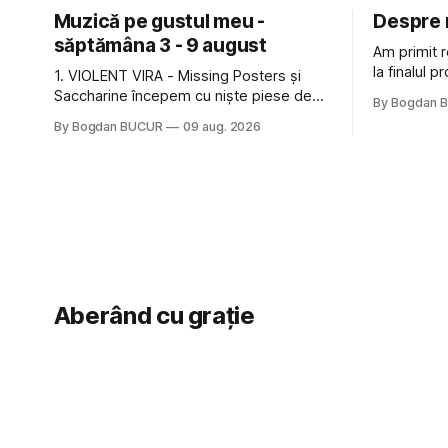
Muzică pe gustul meu -
Despre r
săptămâna 3 - 9 august
Am primit r
la finalul p
1. VIOLENT VIRA - Missing Posters și
de confirm
Saccharine începem cu niște piese de
By Bogdan 
de a lăsa 
metal alternativ de la Violent Vira, o
By Bogdan BUCUR
09 aug. 2026
feedback-u
americancă de origine mexicană cu o
data asta a
voce potrivită pentru acest gen. E genul
Un 5
de muzică pe care îl ascultam cu plăcere
acum 15-20 de ani și mă bucur să văd
Aberând cu grație