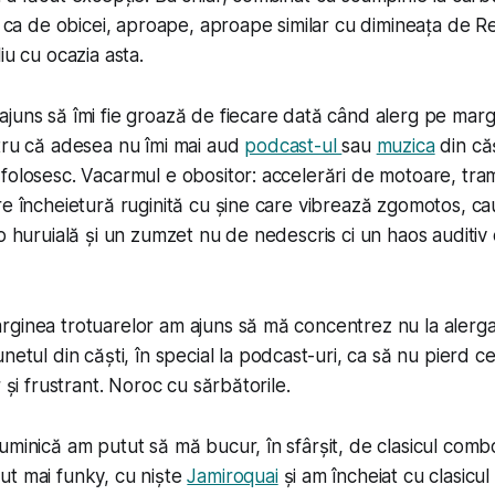
e ca de obicei, aproape,
aproape
similar cu dimineața de Re
iu cu ocazia asta.
juns să îmi fie groază de fiecare dată când alerg pe marg
tru că adesea nu îmi mai aud
podcast-ul
sau
muzica
din căș
folosesc. Vacarmul e obositor: accelerări de motoare, tra
re încheietură ruginită cu șine care vibrează zgomotos, ca
 o huruială și un zumzet nu de nedescris ci un haos auditiv 
ginea trotuarelor am ajuns să mă concentrez nu la alerga
netul din căști, în special la podcast-uri, ca să nu pierd c
r și frustrant. Noroc cu sărbătorile.
uminică am putut să mă bucur, în sfârșit, de clasicul combo
ut mai funky, cu niște
Jamiroquai
și am încheiat cu clasicu