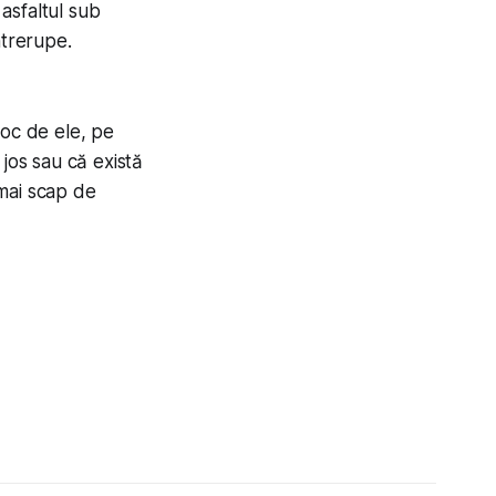
asfaltul sub
ntrerupe.
loc de ele, pe
 jos sau că există
mai scap de