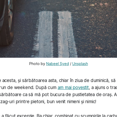
Photo by 
Nabeel Syed
 / 
Unsplash
e acesta, și sărbătoarea asta, chiar în ziua de duminică, să 
ng run de weekend. După cum
am mai povestit
, a ajuns o tr
e sărbătoare ca să mă pot bucura de pustietatea de oraș. A
zag-uri printre pietoni, bun venit nimeni și nimic!
a făcut excepție. Ba chiar, combinat cu scumpirile la carbur