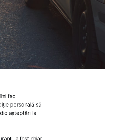
îmi fac
adiție personală să
dio așteptări la
anți, a fost chiar