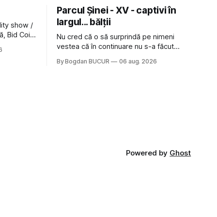
Parcul Șinei - XV - captivi în
largul... bălții
lity show /
ă, Bid Coin
Nu cred că o să surprindă pe nimeni
n cu
vestea că în continuare nu s-a făcut
6
iland: și
nimic pentru mult trâmbițatul parc (în
By Bogdan BUCUR
06 aug. 2026
 prima
afară de faptul că potăile apărute acolo
 să mă
astă-primăvară au făcut între timp pui și
 Nu mi-a plăcut faptul
latră prin gard la lumea care trece prin
zonă). Am avut, în schimb, o belea
Powered by
Ghost