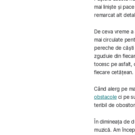
mai liniște și pac
remarcat alt detal
De ceva vreme a a
mai circulate pen
pereche de căști 
zguduie din fieca
tocesc pe asfalt,
fiecare cetățean.
Când alerg pe mar
obstacole
ci pe su
teribil de obosito
În dimineața de d
muzică. Am încep