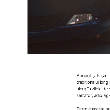
Am ieșit și Paștel
tradiționalul lo
alerg în zilele d
semafor, adio zig-
Paștele acesta nu 