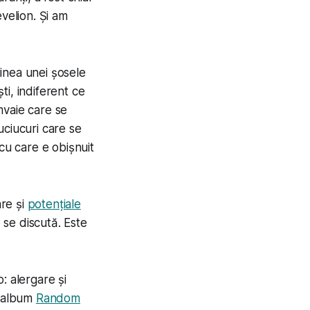
velion. Și am
inea unei șosele
ti, indiferent ce
mvaie care se
uciucuri care se
cu care e obișnuit
re și
potențiale
e se discută. Este
: alergare și
l album
Random