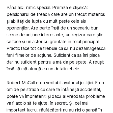
Până aici, nimic special. Premiza e clișeică:
pensionarul de treabă care are un trecut misterios
și abilități de luptă cu mult peste cele ale
oponenților. Are parte însă de un scenariu bun,
scene de acțiune interesante, un regizor care știe
ce face și un actor cu greutate în rolul principal.
Practic face tot ce trebuie ca să nu dezamăgească
fanii filmelor de acțiune. Suficient ca să îmi placă
dar nu suficient pentru a mă da pe spate. A reușit
însă să mă atragă cu un detaliu cheie.
Robert McCall e un veritabil avatar al justiției. E un
om de pe stradă cu care te întâlnești accidental,
poate vă împrieteniți și dacă ai vreodată probleme
va fi acolo să te ajute, în secret. Și, cel mai
important lucru, răufăcătorii nu au nici o șansă în