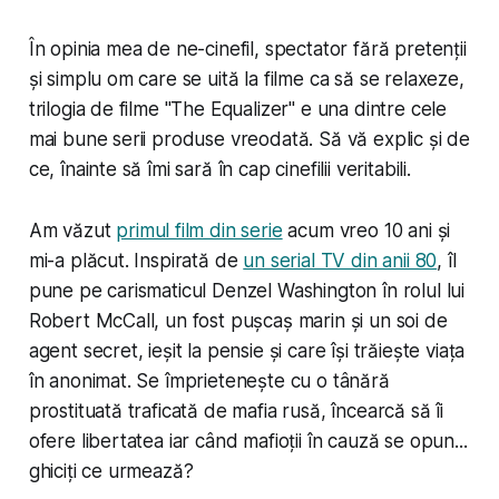
În opinia mea de ne-cinefil, spectator fără pretenții
și simplu om care se uită la filme ca să se relaxeze,
trilogia de filme "The Equalizer" e una dintre cele
mai bune serii produse vreodată. Să vă explic și de
ce, înainte să îmi sară în cap cinefilii veritabili.
Am văzut
primul film din serie
acum vreo 10 ani și
mi-a plăcut. Inspirată de
un serial TV din anii 80
, îl
pune pe carismaticul Denzel Washington în rolul lui
Robert McCall, un fost pușcaș marin și un soi de
agent secret, ieșit la pensie și care își trăiește viața
în anonimat. Se împrietenește cu o tânără
prostituată traficată de mafia rusă, încearcă să îi
ofere libertatea iar când mafioții în cauză se opun...
ghiciți ce urmează?