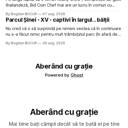
thailandeză, Bid Coin Chef mai are un lucru în comun cu
Restaurant War Street King Thailand: și acest show m-a
By Bogdan BUCUR
07 aug. 2026
lăsat rece la prima vedere, după care m-a făcut să mă
Parcul Șinei - XV - captivi în largul... bălții
îndrăgostesc de el. Nu mi-a plăcut faptul
Nu cred că o să surprindă pe nimeni vestea că în continuare
nu s-a făcut nimic pentru mult trâmbițatul parc (în afară de
faptul că potăile apărute acolo astă-primăvară au făcut între
By Bogdan BUCUR
06 aug. 2026
timp pui și latră prin gard la lumea care trece prin zonă). Am
avut, în schimb, o belea
Aberând cu grație
Powered by
Ghost
Aberând cu grație
Mai bine bați câmpii decât să te bată ei pe tine