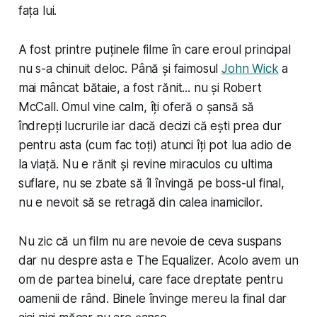
fața lui.
A fost printre puținele filme în care eroul principal
nu s-a chinuit deloc. Până și faimosul
John Wick
a
mai mâncat bătaie, a fost rănit... nu și Robert
McCall. Omul vine calm, îți oferă o șansă să
îndrepți lucrurile iar dacă decizi că ești prea dur
pentru asta (cum fac toți) atunci îți pot lua adio de
la viață. Nu e rănit și revine miraculos cu ultima
suflare, nu se zbate să îl învingă pe boss-ul final,
nu e nevoit să se retragă din calea inamicilor.
Nu zic că un film nu are nevoie de ceva suspans
dar nu despre asta e The Equalizer. Acolo avem un
om de partea binelui, care face dreptate pentru
oamenii de rând. Binele învinge mereu la final dar