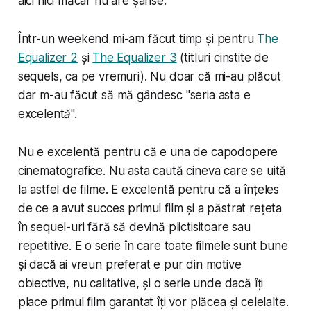
aici nici măcar nu are șanse.
Într-un weekend mi-am făcut timp și pentru
The
Equalizer 2
și
The Equalizer 3
(titluri cinstite de
sequels, ca pe vremuri). Nu doar că mi-au plăcut
dar m-au făcut să mă gândesc "
seria asta e
excelentă
".
Nu e excelentă pentru că e una de capodopere
cinematografice. Nu asta caută cineva care se uită
la astfel de filme. E excelentă pentru că a înțeles
de ce a avut succes primul film și a păstrat rețeta
în sequel-uri fără să devină plictisitoare sau
repetitive. E o serie în care toate filmele sunt bune
și dacă ai vreun preferat e pur din motive
obiective, nu calitative, și o serie unde dacă îți
place primul film garantat îți vor plăcea și celelalte.