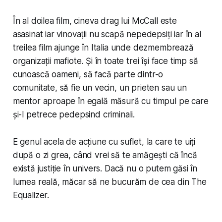
În al doilea film, cineva drag lui McCall este
asasinat iar vinovații nu scapă nepedepsiți iar în al
treilea film ajunge în Italia unde dezmembrează
organizații mafiote. Și în toate trei își face timp să
cunoască oameni, să facă parte dintr-o
comunitate, să fie un vecin, un prieten sau un
mentor aproape în egală măsură cu timpul pe care
și-l petrece pedepsind criminali.
E genul acela de acțiune cu suflet, la care te uiți
după o zi grea, când vrei să te amăgești că încă
există justiție în univers. Dacă nu o putem găsi în
lumea reală, măcar să ne bucurăm de cea din
The
Equalizer.