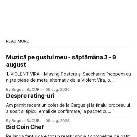
READ MORE
Muzică pe gustul meu - săptămâna 3 - 9
august
1. VIOLENT VIRA - Missing Posters și Saccharine începem cu
niște piese de metal alternativ de la Violent Vira, o
americancă de origine mexicană cu o voce potrivită pentru
By Bogdan BUCUR
09 aug. 2026
acest gen. E genul de muzică pe care îl ascultam cu plăcere
Despre rating-uri
acum 15-20 de ani și mă bucur să văd
Am primit recent un colet de la Cargus și la finalul procesului
a sosit și tipicul email de confirmare, la pachet cu
rugămintea de a lăsa o recenzie. Cum sunt adeptul
By Bogdan BUCUR
08 aug. 2026
feedback-ului și eram în toate bune, de data asta am dat
Bid Coin Chef
click să le las un rating. Un 5
Pe lângă faptul că e tot un reality show / competiție de gătit