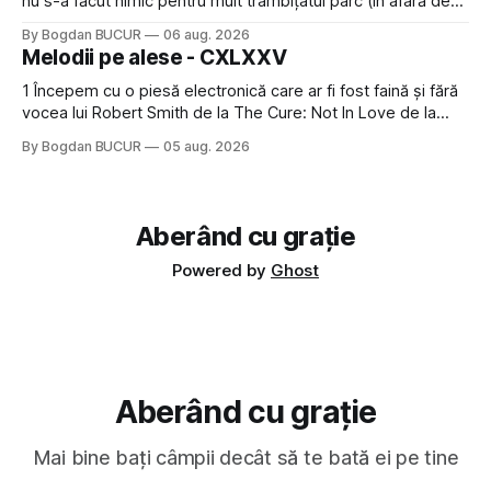
nu s-a făcut nimic pentru mult trâmbițatul parc (în afară de
faptul că potăile apărute acolo astă-primăvară au făcut între
By Bogdan BUCUR
06 aug. 2026
timp pui și latră prin gard la lumea care trece prin zonă). Am
Melodii pe alese - CXLXXV
avut, în schimb, o belea
1 Începem cu o piesă electronică care ar fi fost faină și fără
vocea lui Robert Smith de la The Cure: Not In Love de la
Crystal Castles, o formație cu multe piese faine (păcat că s-
By Bogdan BUCUR
05 aug. 2026
a dovedit că jumătatea masculină a acelui duo era cam
dubioasă...) 2. Băgăm la
Aberând cu grație
Powered by
Ghost
Aberând cu grație
Mai bine bați câmpii decât să te bată ei pe tine