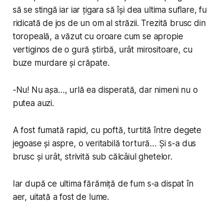
să se stingă iar iar țigara să își dea ultima suflare, fu
ridicată de jos de un om al străzii. Trezită brusc din
toropeală, a văzut cu oroare cum se apropie
vertiginos de o gură știrbă, urât mirositoare, cu
buze murdare și crăpate.
-
Nu! Nu așa…
, urlă ea disperată, dar nimeni nu o
putea auzi.
A fost fumată rapid, cu poftă, turtită între degete
jegoase și aspre, o veritabilă tortură… Și s-a dus
brusc și urât, strivită sub călcâiul ghetelor.
Iar după ce ultima fărămiță de fum s-a dispat în
aer, uitată a fost de lume.