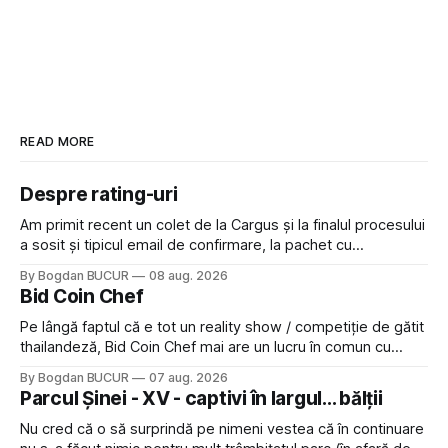
READ MORE
Despre rating-uri
Am primit recent un colet de la Cargus și la finalul procesului
a sosit și tipicul email de confirmare, la pachet cu
rugămintea de a lăsa o recenzie. Cum sunt adeptul
By Bogdan BUCUR
08 aug. 2026
feedback-ului și eram în toate bune, de data asta am dat
Bid Coin Chef
click să le las un rating. Un 5
Pe lângă faptul că e tot un reality show / competiție de gătit
thailandeză, Bid Coin Chef mai are un lucru în comun cu
Restaurant War Street King Thailand: și acest show m-a
By Bogdan BUCUR
07 aug. 2026
lăsat rece la prima vedere, după care m-a făcut să mă
Parcul Șinei - XV - captivi în largul... bălții
îndrăgostesc de el. Nu mi-a plăcut faptul
Nu cred că o să surprindă pe nimeni vestea că în continuare