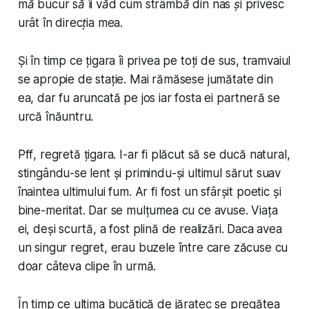
mă bucur să îi văd cum strâmbă din nas și privesc
urât în direcția mea.
Și în timp ce țigara îi privea pe toți de sus, tramvaiul
se apropie de stație. Mai rămăsese jumătate din
ea, dar fu aruncată pe jos iar fosta ei partneră se
urcă înăuntru.
Pff
, regretă țigara. I-ar fi plăcut să se ducă natural,
stingându-se lent și primindu-și ultimul sărut suav
înaintea ultimului fum. Ar fi fost un sfârșit poetic și
bine-meritat. Dar se mulțumea cu ce avuse. Viața
ei, deși scurtă, a fost plină de realizări. Daca avea
un singur regret, erau buzele între care zăcuse cu
doar câteva clipe în urmă.
În timp ce ultima bucățică de jăratec se pregătea