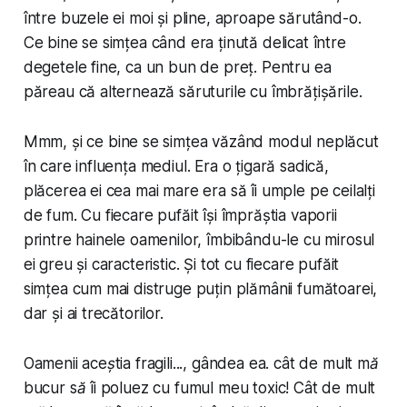
între buzele ei moi și pline, aproape sărutând-o.
Ce bine se simțea când era ținută delicat între
degetele fine, ca un bun de preț. Pentru ea
păreau că alternează săruturile cu îmbrățișările.
Mmm
, și ce bine se simțea văzând modul neplăcut
în care influența mediul. Era o țigară sadică,
plăcerea ei cea mai mare era să îi umple pe ceilalți
de fum. Cu fiecare pufăit își împrăștia vaporii
printre hainele oamenilor, îmbibându-le cu mirosul
ei greu și caracteristic. Și tot cu fiecare pufăit
simțea cum mai distruge puțin plămânii fumătoarei,
dar și ai trecătorilor.
Oamenii aceștia fragili...
, gândea ea.
cât de mult mă
bucur să îi poluez cu fumul meu toxic! Cât de mult