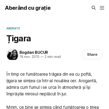
Aberând cu grație
ABERATII
Țigara
Bogdan BUCUR
Share
18 nov. 2015
—
2 min read
În timp ce fumătoarea trăgea din ea cu poftă,
țigara se simțea ca într-al nouălea cer. Arogantă,
admira cum fumul i se urca în atmosferă și își
împrăștia mirosul neplăcut în jur.
Mmm
, ce bine se simțea când fumătoarea o ținea