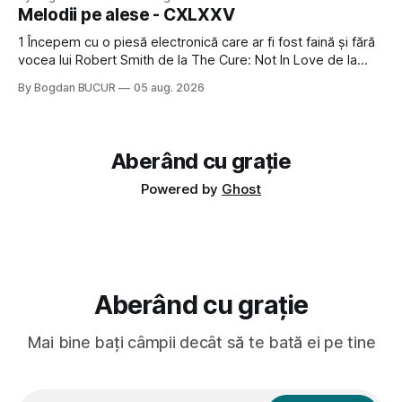
timp pui și latră prin gard la lumea care trece prin zonă). Am
Melodii pe alese - CXLXXV
avut, în schimb, o belea
1 Începem cu o piesă electronică care ar fi fost faină și fără
vocea lui Robert Smith de la The Cure: Not In Love de la
Crystal Castles, o formație cu multe piese faine (păcat că s-
By Bogdan BUCUR
05 aug. 2026
a dovedit că jumătatea masculină a acelui duo era cam
dubioasă...) 2. Băgăm la
Aberând cu grație
Powered by
Ghost
Aberând cu grație
Mai bine bați câmpii decât să te bată ei pe tine