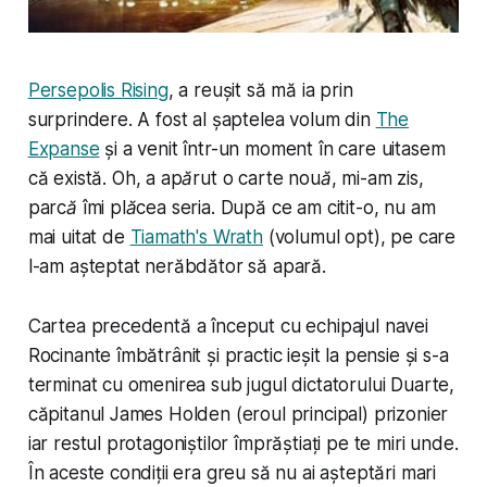
Persepolis Rising
, a reușit să mă ia prin
surprindere. A fost al șaptelea volum din
The
Expanse
și a venit într-un moment în care uitasem
că există.
Oh, a apărut o carte nouă
, mi-am zis,
parcă îmi plăcea seria
. După ce am citit-o, nu am
mai uitat de
Tiamath's Wrath
(volumul opt), pe care
l-am așteptat nerăbdător să apară.
Cartea precedentă a început cu echipajul navei
Rocinante îmbătrânit și practic ieșit la pensie și s-a
terminat cu omenirea sub jugul dictatorului Duarte,
căpitanul James Holden (eroul principal) prizonier
iar restul protagoniștilor împrăștiați pe te miri unde.
În aceste condiții era greu să nu ai așteptări mari