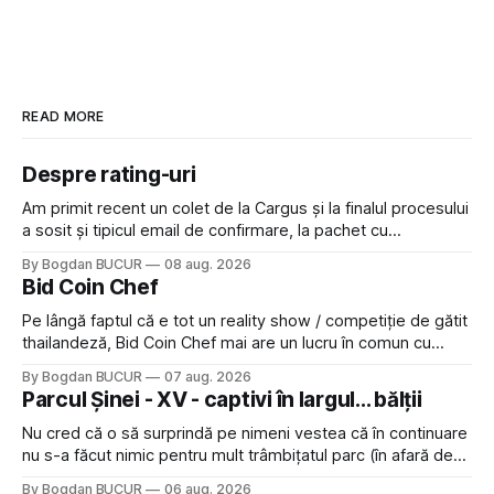
READ MORE
Despre rating-uri
Am primit recent un colet de la Cargus și la finalul procesului
a sosit și tipicul email de confirmare, la pachet cu
rugămintea de a lăsa o recenzie. Cum sunt adeptul
By Bogdan BUCUR
08 aug. 2026
feedback-ului și eram în toate bune, de data asta am dat
Bid Coin Chef
click să le las un rating. Un 5
Pe lângă faptul că e tot un reality show / competiție de gătit
thailandeză, Bid Coin Chef mai are un lucru în comun cu
Restaurant War Street King Thailand: și acest show m-a
By Bogdan BUCUR
07 aug. 2026
lăsat rece la prima vedere, după care m-a făcut să mă
Parcul Șinei - XV - captivi în largul... bălții
îndrăgostesc de el. Nu mi-a plăcut faptul
Nu cred că o să surprindă pe nimeni vestea că în continuare
nu s-a făcut nimic pentru mult trâmbițatul parc (în afară de
faptul că potăile apărute acolo astă-primăvară au făcut între
By Bogdan BUCUR
06 aug. 2026