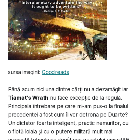
sursa imaginii:
Goodreads
Până acum nici una dintre cărți nu a dezamăgit iar
Tiamat's Wrath
nu face excepție de la regulă.
Principala întrebare pe care mi-am pus-o la finalul
precedentei a fost
cum îl vor detrona pe Duarte
?
Un dictator foarte inteligent, practic nemuritor, cu
o flotă loiala și cu o putere militară mult mai
avansată tehnologic decât cea a restului umanității.