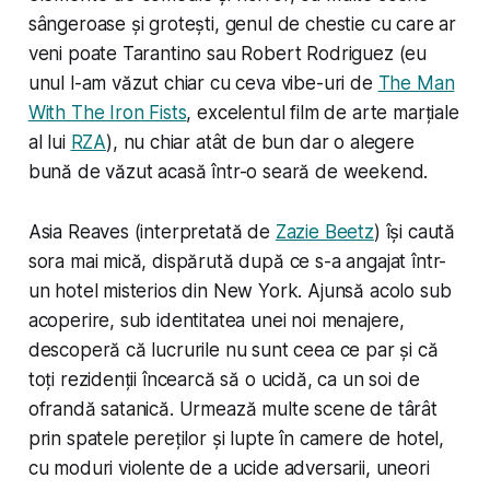
sângeroase și grotești, genul de chestie cu care ar
veni poate Tarantino sau Robert Rodriguez (eu
unul l-am văzut chiar cu ceva vibe-uri de
The Man
With The Iron Fists
, excelentul film de arte marțiale
al lui
RZA
), nu chiar
atât de bun
dar o alegere
bună de văzut acasă într-o seară de weekend.
Asia Reaves (interpretată de
Zazie Beetz
) își caută
sora mai mică, dispărută după ce s-a angajat într-
un hotel misterios din New York. Ajunsă acolo sub
acoperire, sub identitatea unei noi menajere,
descoperă că lucrurile nu sunt ceea ce par și că
toți rezidenții încearcă să o ucidă, ca un soi de
ofrandă satanică. Urmează multe scene de târât
prin spatele pereților și lupte în camere de hotel,
cu moduri violente de a ucide adversarii, uneori