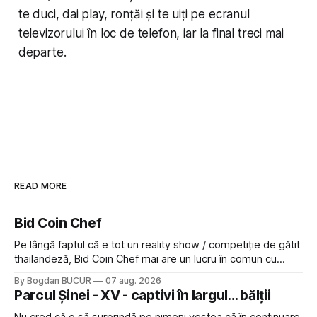
te duci, dai play, ronțăi și te uiți pe ecranul
televizorului în loc de telefon, iar la final treci mai
departe.
READ MORE
Bid Coin Chef
Pe lângă faptul că e tot un reality show / competiție de gătit
thailandeză, Bid Coin Chef mai are un lucru în comun cu
Restaurant War Street King Thailand: și acest show m-a
By Bogdan BUCUR
07 aug. 2026
lăsat rece la prima vedere, după care m-a făcut să mă
Parcul Șinei - XV - captivi în largul... bălții
îndrăgostesc de el. Nu mi-a plăcut faptul