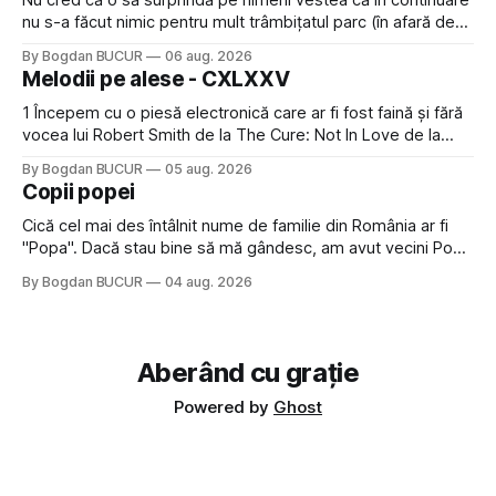
Nu cred că o să surprindă pe nimeni vestea că în continuare
nu s-a făcut nimic pentru mult trâmbițatul parc (în afară de
faptul că potăile apărute acolo astă-primăvară au făcut între
By Bogdan BUCUR
06 aug. 2026
timp pui și latră prin gard la lumea care trece prin zonă). Am
Melodii pe alese - CXLXXV
avut, în schimb, o belea
1 Începem cu o piesă electronică care ar fi fost faină și fără
vocea lui Robert Smith de la The Cure: Not In Love de la
Crystal Castles, o formație cu multe piese faine (păcat că s-
By Bogdan BUCUR
05 aug. 2026
a dovedit că jumătatea masculină a acelui duo era cam
Copii popei
dubioasă...) 2. Băgăm la
Cică cel mai des întâlnit nume de familie din România ar fi
"Popa". Dacă stau bine să mă gândesc, am avut vecini Popa
sau colegi de școala Popa cam peste tot deci are sens.
By Bogdan BUCUR
04 aug. 2026
Dexonline spune de etimologia termenului de popă că ar
veni din slava veche, popŭ,
Aberând cu grație
Powered by
Ghost