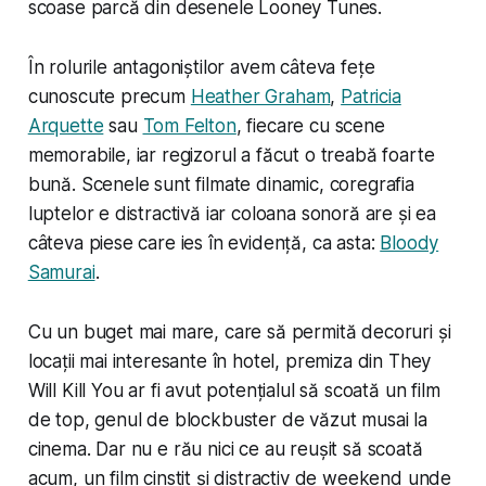
scoase parcă din desenele Looney Tunes.
În rolurile antagoniștilor avem câteva fețe
cunoscute precum
Heather Graham
,
Patricia
Arquette
sau
Tom Felton
, fiecare cu scene
memorabile, iar regizorul a făcut o treabă foarte
bună. Scenele sunt filmate dinamic, coregrafia
luptelor e distractivă iar coloana sonoră are și ea
câteva piese care ies în evidență, ca asta:
Bloody
Samurai
.
Cu un buget mai mare, care să permită decoruri și
locații mai interesante în hotel, premiza din They
Will Kill You ar fi avut potențialul să scoată un film
de top, genul de blockbuster de văzut musai la
cinema. Dar nu e rău nici ce au reușit să scoată
acum, un film cinstit și distractiv de weekend unde