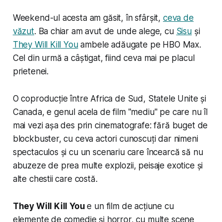
Weekend-ul acesta am găsit, în sfârșit,
ceva de
văzut
. Ba chiar am avut de unde alege, cu
Sisu
și
They Will Kill You
ambele adăugate pe HBO Max.
Cel din urmă a câștigat, fiind ceva mai pe placul
prietenei.
O coproducție între Africa de Sud, Statele Unite și
Canada, e genul acela de film "mediu" pe care nu îl
mai vezi așa des prin cinematografe: fără buget de
blockbuster, cu ceva actori cunoscuți dar nimeni
spectaculos și cu un scenariu care încearcă să nu
abuzeze de prea multe explozii, peisaje exotice și
alte chestii care costă.
They Will Kill You
e un film de acțiune cu
elemente de comedie și horror, cu multe scene